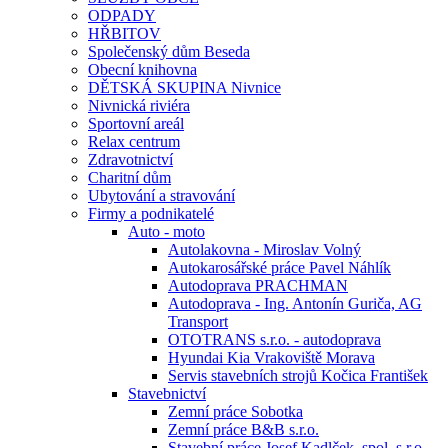
ODPADY
HŘBITOV
Společenský dům Beseda
Obecní knihovna
DĚTSKÁ SKUPINA Nivnice
Nivnická riviéra
Sportovní areál
Relax centrum
Zdravotnictví
Charitní dům
Ubytování a stravování
Firmy a podnikatelé
Auto - moto
Autolakovna - Miroslav Volný
Autokarosářské práce Pavel Náhlík
Autodoprava PRACHMAN
Autodoprava - Ing. Antonín Guriča, AG
Transport
OTOTRANS s.r.o. - autodoprava
Hyundai Kia Vrakoviště Morava
Servis stavebních strojů Kočica František
Stavebnictví
Zemní práce Sobotka
Zemní práce B&B s.r.o.
Stavební práce Josef Kadlček, spol. s.r.o.