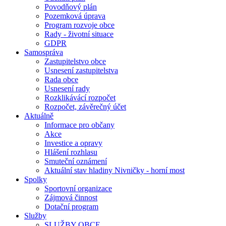
Povodňový plán
Pozemková úprava
Program rozvoje obce
Rady - životní situace
GDPR
Samospráva
Zastupitelstvo obce
Usnesení zastupitelstva
Rada obce
Usnesení rady
Rozklikávácí rozpočet
Rozpočet, závěrečný účet
Aktuálně
Informace pro občany
Akce
Investice a opravy
Hlášení rozhlasu
Smuteční oznámení
Aktuální stav hladiny Nivničky - horní most
Spolky
Sportovní organizace
Zájmová činnost
Dotační program
Služby
SLUŽBY OBCE