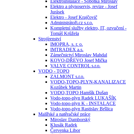
Elektroinstalace - Sobotka Miroslav
Elektro a plynoservis, revize - Josef
Jurásek
Elektro - Josef Krajčovič
Administrátoři.cz s.r.o.
Kompletní služby elektro, IT, ozvučení -
Tomáš Krůžela
Strojírenství
IMOPRA, s. r. o.
IMTRADEX a.s.
Zámečnictví Miroslav Mahdal
KOVO-DŘEVO Josef Mička
VALVE CONTROL s.r.o.
VODO - TOPO
ZALMONT s.r.o.
VODO-TOPO-PLYN-KANALIZACE
Kozůbek Martin
VODO,TOPO Hamšík Dušan
Vodo-topo-plyn Radek LUKAŠÍK
Vodo-topo-plyn K - INSTALACE
Vodo-topo-plyn Rastislav Bršlica
Malířské a natěračské práce
Miroslav Damborský
Klusák Radek
Červenka Libor