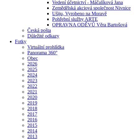
Vedení účetnictví - Máčalíková Jana
Zemědělská akciová společnost Nivnice
Ušiju, Vyrobeno na Moravě
Pohřební služby ARTE
OPRAVNA ODĚVŮ Věra Bartošová
Česká pošta
Důležité odkazy
Fotky
Virtuální prohlídka
Panorama 360°
Obec
2026
2025
2024
2023
2022
2021
2020
2019
2018
2017
2016
2015
2014
2013