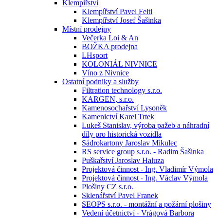
Klempířství
Klempířství Pavel Feltl
Klempířství Josef Šašinka
Místní prodejny
Večerka Loi & An
BOŽKA prodejna
LHsport
KOLONIÁL NIVNICE
Víno z Nivnice
Ostatní podniky a služby
Filtration technology s.r.o.
KARGEN, s.r.o.
Kamenosochařství Lysoněk
Kamenictví Karel Trtek
Lukeš Stanislav, výroba pažeb a náhradní
díly pro historická vozidla
Sádrokartony Jaroslav Mikulec
RS service group s.r.o. - Radim Šašinka
Puškařství Jaroslav Haluza
Projektová činnost - Ing. Vladimír Výmola
Projektová činnost - Ing. Václav Výmola
Plošiny CZ s.r.o.
Sklenářství Pavel Franek
SEOPS s.r.o. - montážní a požární plošiny
Vedení účetnictví - Vrágová Barbora