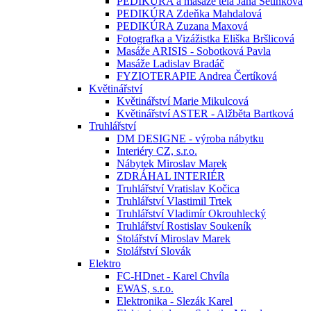
PEDIKÚRA a masáže těla Jana Setínková
PEDIKÚRA Zdeňka Mahdalová
PEDIKÚRA Zuzana Maxová
Fotografka a Vizážistka Eliška Bršlicová
Masáže ARISIS - Sobotková Pavla
Masáže Ladislav Bradáč
FYZIOTERAPIE Andrea Čertíková
Květinářství
Květinářství Marie Mikulcová
Květinářství ASTER - Alžběta Bartková
Truhlářství
DM DESIGNE - výroba nábytku
Interiéry CZ, s.r.o.
Nábytek Miroslav Marek
ZDRÁHAL INTERIÉR
Truhlářství Vratislav Kočica
Truhlářství Vlastimil Trtek
Truhlářství Vladimír Okrouhlecký
Truhlářství Rostislav Soukeník
Stolářství Miroslav Marek
Stolářství Slovák
Elektro
FC-HDnet - Karel Chvíla
EWAS, s.r.o.
Elektronika - Slezák Karel