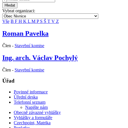
Hledat
Vybrat organizaci:
Vše
B
F
H
K
L
M
P
S
Š
T
V
Z
Roman Pavelka
Člen -
Stavební komise
Ing. arch. Václav Pochylý
Člen -
Stavební komise
Úřad
Povinné informace
Úřední deska
Telefonní seznam
Napište nám
Obecně závazné vyhlášky
Vyhlášky a formuláře
Czechpoint, Matrika
Poplatky