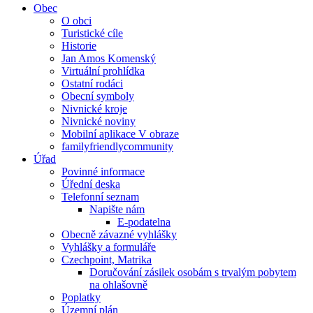
Obec
O obci
Turistické cíle
Historie
Jan Amos Komenský
Virtuální prohlídka
Ostatní rodáci
Obecní symboly
Nivnické kroje
Nivnické noviny
Mobilní aplikace V obraze
familyfriendlycommunity
Úřad
Povinné informace
Úřední deska
Telefonní seznam
Napište nám
E-podatelna
Obecně závazné vyhlášky
Vyhlášky a formuláře
Czechpoint, Matrika
Doručování zásilek osobám s trvalým pobytem
na ohlašovně
Poplatky
Územní plán