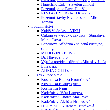
Hauerland Erik – stavební činnost
Pozemní práce Pavel Hamšík
RI STAVBY - Richard Kovařík
Pozemní stavby Nivnice s.r.o. - Michal
Tomala
Potravinářství
Kubiš Vítězslav – VIKU
Cukrářské výrobky, zákusky - Stanislava
Martináková
Popelková Štěpánka - studená kuchyně,
catering
MEDOVINA ELISA
Dr. Hlaváč s. r. o.
Výroba povidel a džemů - Miroslav Janča
Linea, a.s.
ADRIA GOLD s.r.o
Služby - Péče o tělo
Kosmetika Blanka Hromčíková
Kosmetika Beauty Queen
Kosmetika Nimi
Kadeřnictví Věra Langová
Kadeřnictví Andrea Mazurová
Kadeřnictví Alžběta Hrubošová
HAIRSALON Renata Hustáková