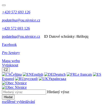
+420 572 693 126
podatelna@ou.nivnice.cz
+420 572 693 126
podatelna@ou.nivnice.cz
ID Datové schránky:
8k6bsjq
Facebook
Pro Seniory
Mapa webu
Vytisknout
CZ
Čeština
English
Deutsch
Le français
Espanol
русский
Українська
Hledaný výraz
Hledat
rozšířené vyhledávání