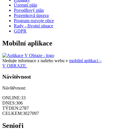
Územní plán
Povodňový plán
Pozemková úprava
Program rozvoje obce
Rady - životní situace
GDPR
Mobilní aplikace
Sledujte informace z našeho webu v
mobilní aplikaci –
V OBRAZE.
Návštěvnost
Návštěvnost:
ONLINE:
33
DNES:
306
TÝDEN:
2787
CELKEM:
3027097
Senioři