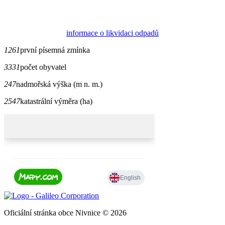
informace o likvidaci odpadů
1261
první písemná zmínka
3331
počet obyvatel
247
nadmořská výška (m n. m.)
2547
katastrální výměra (ha)
Oficiální stránka obce Nivnice © 2026