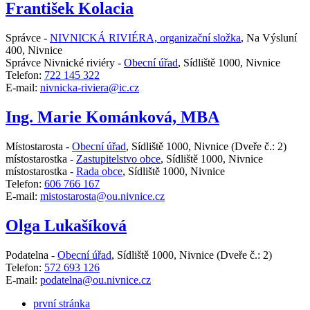
František Kolacia
Správce -
NIVNICKÁ RIVIÉRA, organizační složka
,
Na Výsluní
400, Nivnice
Správce Nivnické riviéry -
Obecní úřad
,
Sídliště 1000, Nivnice
Telefon:
722 145 322
E-mail:
nivnicka-riviera@ic.cz
Ing. Marie Kománková, MBA
Místostarosta -
Obecní úřad
,
Sídliště 1000, Nivnice
(Dveře č.: 2)
místostarostka -
Zastupitelstvo obce
,
Sídliště 1000, Nivnice
místostarostka -
Rada obce
,
Sídliště 1000, Nivnice
Telefon:
606 766 167
E-mail:
mistostarosta@ou.nivnice.cz
Olga Lukašíková
Podatelna -
Obecní úřad
,
Sídliště 1000, Nivnice
(Dveře č.: 2)
Telefon:
572 693 126
E-mail:
podatelna@ou.nivnice.cz
první stránka