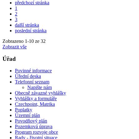
předchozí stránka
1
2
3
další stránka
poslední stránka
Zobrazeno
1
-
10
ze 32
Zobrazit vše
Úřad
Povinné informace
Úřední deska
Telefonní seznam
Napište nám
Obecně závazné vyhlášky
Vyhlášky a formuláře
Czechpoint, Matrika
Poplatky
Územní plán
Povodňový plán
Pozemková úprava
Program rozvoje obce
Rady - životní situace