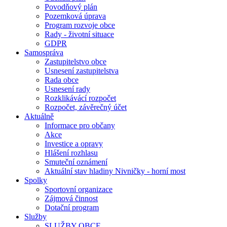
Povodňový plán
Pozemková úprava
Program rozvoje obce
Rady - životní situace
GDPR
Samospráva
Zastupitelstvo obce
Usnesení zastupitelstva
Rada obce
Usnesení rady
Rozklikávácí rozpočet
Rozpočet, závěrečný účet
Aktuálně
Informace pro občany
Akce
Investice a opravy
Hlášení rozhlasu
Smuteční oznámení
Aktuální stav hladiny Nivničky - horní most
Spolky
Sportovní organizace
Zájmová činnost
Dotační program
Služby
SLUŽBY OBCE