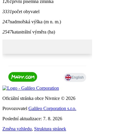
1261
první písemná zmínka
3331
počet obyvatel
247
nadmořská výška (m n. m.)
2547
katastrální výměra (ha)
Oficiální stránka obce Nivnice © 2026
Provozovatel
Galileo Corporation s.r.o.
Poslední aktualizace: 7. 8. 2026
Změna vzhledu
,
Struktura stránek