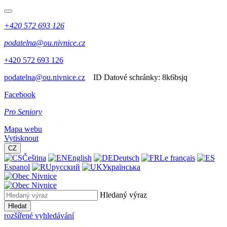
+420 572 693 126
podatelna@ou.nivnice.cz
+420 572 693 126
podatelna@ou.nivnice.cz
ID Datové schránky:
8k6bsjq
Facebook
Pro Seniory
Mapa webu
Vytisknout
CZ
Čeština
English
Deutsch
Le français
Espanol
русский
Українська
Hledaný výraz
Hledat
rozšířené vyhledávání