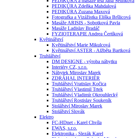
PEDIKÚRA a masáže těla Jana Setínková
PEDIKÚRA Zdeňka Mahdalová
PEDIKÚRA Zuzana Maxová
Fotografka a Vizážistka Eliška Bršlicová
Masáže ARISIS - Sobotková Pavla
Masáže Ladislav Bradáč
FYZIOTERAPIE Andrea Čertíková
Květinářství
Květinářství Marie Mikulcová
Květinářství ASTER - Alžběta Bartková
Truhlářství
DM DESIGNE - výroba nábytku
Interiéry CZ, s.r.o.
Nábytek Miroslav Marek
ZDRÁHAL INTERIÉR
Truhlářství Vratislav Kočica
Truhlářství Vlastimil Trtek
Truhlářství Vladimír Okrouhlecký
Truhlářství Rostislav Soukeník
Stolářství Miroslav Marek
Stolářství Slovák
Elektro
FC-HDnet - Karel Chvíla
EWAS, s.r.o.
Elektronika - Slezák Karel