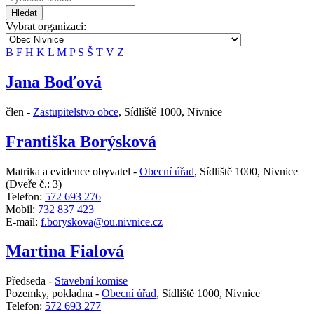
Hledat
Vybrat organizaci:
B
F
H
K
L
M
P
S
Š
T
V
Z
Jana Boďová
člen -
Zastupitelstvo obce
,
Sídliště 1000, Nivnice
Františka Borýsková
Matrika a evidence obyvatel -
Obecní úřad
,
Sídliště 1000, Nivnice
(Dveře č.: 3)
Telefon:
572 693 276
Mobil:
732 837 423
E-mail:
f.boryskova@ou.nivnice.cz
Martina Fialová
Předseda -
Stavební komise
Pozemky, pokladna -
Obecní úřad
,
Sídliště 1000, Nivnice
Telefon:
572 693 277