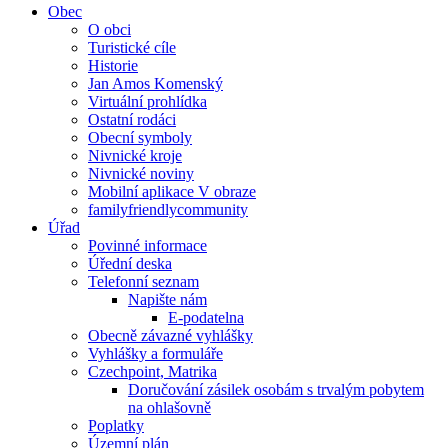
Obec
O obci
Turistické cíle
Historie
Jan Amos Komenský
Virtuální prohlídka
Ostatní rodáci
Obecní symboly
Nivnické kroje
Nivnické noviny
Mobilní aplikace V obraze
familyfriendlycommunity
Úřad
Povinné informace
Úřední deska
Telefonní seznam
Napište nám
E-podatelna
Obecně závazné vyhlášky
Vyhlášky a formuláře
Czechpoint, Matrika
Doručování zásilek osobám s trvalým pobytem
na ohlašovně
Poplatky
Územní plán