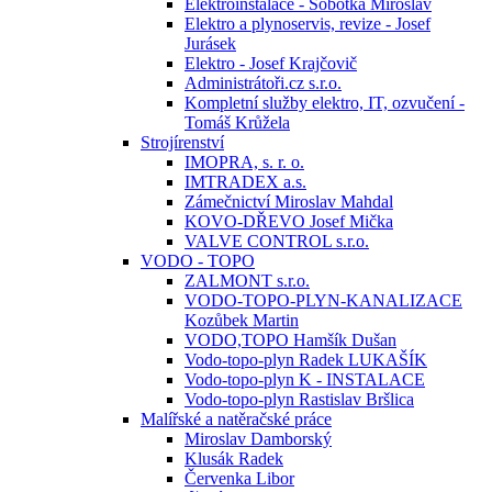
Elektroinstalace - Sobotka Miroslav
Elektro a plynoservis, revize - Josef
Jurásek
Elektro - Josef Krajčovič
Administrátoři.cz s.r.o.
Kompletní služby elektro, IT, ozvučení -
Tomáš Krůžela
Strojírenství
IMOPRA, s. r. o.
IMTRADEX a.s.
Zámečnictví Miroslav Mahdal
KOVO-DŘEVO Josef Mička
VALVE CONTROL s.r.o.
VODO - TOPO
ZALMONT s.r.o.
VODO-TOPO-PLYN-KANALIZACE
Kozůbek Martin
VODO,TOPO Hamšík Dušan
Vodo-topo-plyn Radek LUKAŠÍK
Vodo-topo-plyn K - INSTALACE
Vodo-topo-plyn Rastislav Bršlica
Malířské a natěračské práce
Miroslav Damborský
Klusák Radek
Červenka Libor