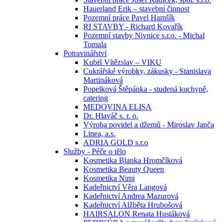
Hauerland Erik – stavební činnost
Pozemní práce Pavel Hamšík
RI STAVBY - Richard Kovařík
Pozemní stavby Nivnice s.r.o. - Michal
Tomala
Potravinářství
Kubiš Vítězslav – VIKU
Cukrářské výrobky, zákusky - Stanislava
Martináková
Popelková Štěpánka - studená kuchyně,
catering
MEDOVINA ELISA
Dr. Hlaváč s. r. o.
Výroba povidel a džemů - Miroslav Janča
Linea, a.s.
ADRIA GOLD s.r.o
Služby - Péče o tělo
Kosmetika Blanka Hromčíková
Kosmetika Beauty Queen
Kosmetika Nimi
Kadeřnictví Věra Langová
Kadeřnictví Andrea Mazurová
Kadeřnictví Alžběta Hrubošová
HAIRSALON Renata Hustáková