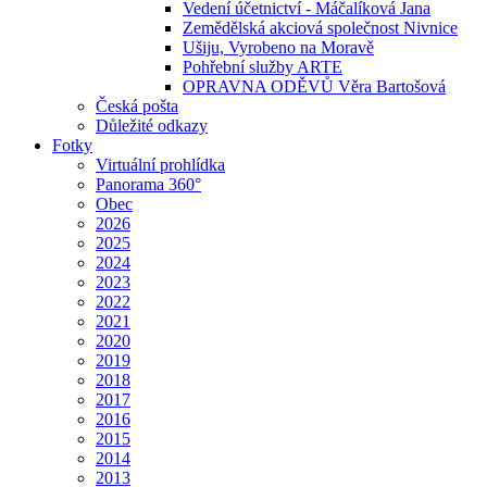
Vedení účetnictví - Máčalíková Jana
Zemědělská akciová společnost Nivnice
Ušiju, Vyrobeno na Moravě
Pohřební služby ARTE
OPRAVNA ODĚVŮ Věra Bartošová
Česká pošta
Důležité odkazy
Fotky
Virtuální prohlídka
Panorama 360°
Obec
2026
2025
2024
2023
2022
2021
2020
2019
2018
2017
2016
2015
2014
2013