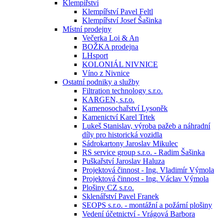
Klempířství
Klempířství Pavel Feltl
Klempířství Josef Šašinka
Místní prodejny
Večerka Loi & An
BOŽKA prodejna
LHsport
KOLONIÁL NIVNICE
Víno z Nivnice
Ostatní podniky a služby
Filtration technology s.r.o.
KARGEN, s.r.o.
Kamenosochařství Lysoněk
Kamenictví Karel Trtek
Lukeš Stanislav, výroba pažeb a náhradní
díly pro historická vozidla
Sádrokartony Jaroslav Mikulec
RS service group s.r.o. - Radim Šašinka
Puškařství Jaroslav Haluza
Projektová činnost - Ing. Vladimír Výmola
Projektová činnost - Ing. Václav Výmola
Plošiny CZ s.r.o.
Sklenářství Pavel Franek
SEOPS s.r.o. - montážní a požární plošiny
Vedení účetnictví - Vrágová Barbora