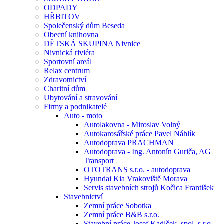
ODPADY
HŘBITOV
Společenský dům Beseda
Obecní knihovna
DĚTSKÁ SKUPINA Nivnice
Nivnická riviéra
Sportovní areál
Relax centrum
Zdravotnictví
Charitní dům
Ubytování a stravování
Firmy a podnikatelé
Auto - moto
Autolakovna - Miroslav Volný
Autokarosářské práce Pavel Náhlík
Autodoprava PRACHMAN
Autodoprava - Ing. Antonín Guriča, AG
Transport
OTOTRANS s.r.o. - autodoprava
Hyundai Kia Vrakoviště Morava
Servis stavebních strojů Kočica František
Stavebnictví
Zemní práce Sobotka
Zemní práce B&B s.r.o.
Stavební práce Josef Kadlček, spol. s.r.o.