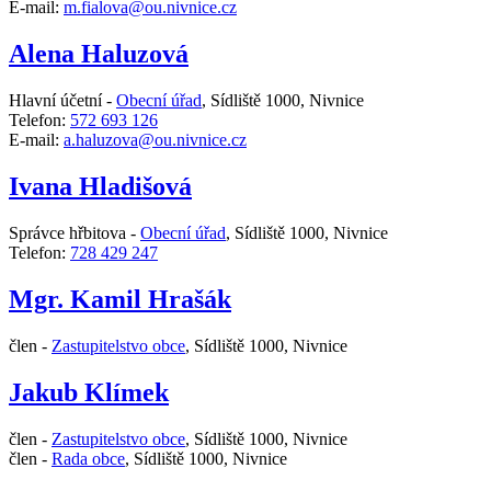
E-mail:
m.fialova@ou.nivnice.cz
Alena Haluzová
Hlavní účetní -
Obecní úřad
,
Sídliště 1000, Nivnice
Telefon:
572 693 126
E-mail:
a.haluzova@ou.nivnice.cz
Ivana Hladišová
Správce hřbitova -
Obecní úřad
,
Sídliště 1000, Nivnice
Telefon:
728 429 247
Mgr. Kamil Hrašák
člen -
Zastupitelstvo obce
,
Sídliště 1000, Nivnice
Jakub Klímek
člen -
Zastupitelstvo obce
,
Sídliště 1000, Nivnice
člen -
Rada obce
,
Sídliště 1000, Nivnice