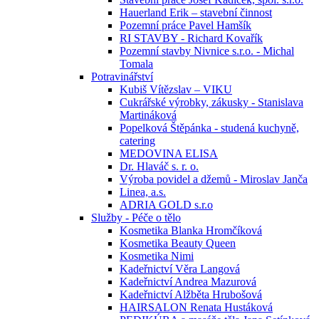
Hauerland Erik – stavební činnost
Pozemní práce Pavel Hamšík
RI STAVBY - Richard Kovařík
Pozemní stavby Nivnice s.r.o. - Michal
Tomala
Potravinářství
Kubiš Vítězslav – VIKU
Cukrářské výrobky, zákusky - Stanislava
Martináková
Popelková Štěpánka - studená kuchyně,
catering
MEDOVINA ELISA
Dr. Hlaváč s. r. o.
Výroba povidel a džemů - Miroslav Janča
Linea, a.s.
ADRIA GOLD s.r.o
Služby - Péče o tělo
Kosmetika Blanka Hromčíková
Kosmetika Beauty Queen
Kosmetika Nimi
Kadeřnictví Věra Langová
Kadeřnictví Andrea Mazurová
Kadeřnictví Alžběta Hrubošová
HAIRSALON Renata Hustáková