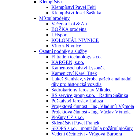
Klempířství
Klempířství Pavel Feltl
Klempířství Josef Šašinka
Místní prodejny
Večerka Loi & An
BOŽKA prodejna
LHsport
KOLONIÁL NIVNICE
Víno z Nivnice
Ostatní podniky a služby
Filtration technology s.r.o.
KARGEN, s.r.o.
Kamenosochařství Lysoněk
Kamenictví Karel Trtek
Lukeš Stanislav, výroba pažeb a náhradní
díly pro historická vozidla
Sádrokartony Jaroslav Mikulec
RS service group s.r.o. - Radim Šašinka
Puškařství Jaroslav Haluza
Projektová činnost - Ing. Vladimír Výmola
Projektová činnost - Ing. Václav Výmola
Plošiny CZ s.r.o.
Sklenářství Pavel Franek
SEOPS s.r.o. - montážní a požární plošiny
Vedení účetnictví - Vrágová Barbora