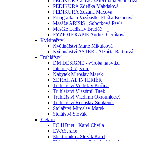
PEDIKÚRA a masáže těla Jana Setínková
PEDIKÚRA Zdeňka Mahdalová
PEDIKÚRA Zuzana Maxová
Fotografka a Vizážistka Eliška Bršlicová
Masáže ARISIS - Sobotková Pavla
Masáže Ladislav Bradáč
FYZIOTERAPIE Andrea Čertíková
Květinářství
Květinářství Marie Mikulcová
Květinářství ASTER - Alžběta Bartková
Truhlářství
DM DESIGNE - výroba nábytku
Interiéry CZ, s.r.o.
Nábytek Miroslav Marek
ZDRÁHAL INTERIÉR
Truhlářství Vratislav Kočica
Truhlářství Vlastimil Trtek
Truhlářství Vladimír Okrouhlecký
Truhlářství Rostislav Soukeník
Stolářství Miroslav Marek
Stolářství Slovák
Elektro
FC-HDnet - Karel Chvíla
EWAS, s.r.o.
Elektronika - Slezák Karel