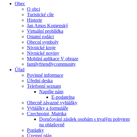
Obec
O obci
Turistické cíle
Historie
Jan Amos Komenský
Virtuální prohlídka
Ostatní rodáci
Obecní symboly
Nivnické kroje
Nivnické noviny
Mobilní aplikace V obraze
familyfriendlycommunity
Úřad
Povinné informace
Úřední deska
Telefonní seznam
Napište nám
E-podatelna
Obecně závazné vyhlášky
Vyhlášky a formuláře
Czechpoint, Matrika
Doručování zásilek osobám s trvalým pobytem
na ohlašovně
Poplatky
Územní plán