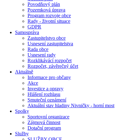
Povodňový plán
Pozemková úprava
Program rozvoje obce
Rady - životní situace
GDPR
Samospráva
Zastupitelstvo obce
Usnesení zastupitelstva
Rada obce
Usnesení rady
Rozklikávácí rozpočet
Rozpočet, závěrečný účet
Aktuálně
Informace pro občany
Akce
Investice a opravy
Hlášení rozhlasu
Smuteční oznámení
Aktuální stav hladiny Nivničky - horní most
Spolky
Sportovní organizace
Zájmová činnost
Dotační program
Služby
SLUŽBY OBCE