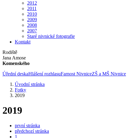
2012
2011
2010
2009
2008
2007
Staré nivnické fotografie
Kontakt
Rodiště
Jana Amose
Komenského
Úřední deska
Hlášení rozhlasu
Farnost Nivnice
ZŠ a MŠ Nivnice
Úvodní stránka
Fotky
2019
2019
první stránka
předchozí stránka
1