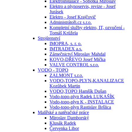
Elektroinstalace - Sobotka Miroslav
Elektro a plynoservis, revize - Josef
Jurásek
Elektro - Josef Krajčovič
Administrátoři.cz s.r.o.
Kompletní služby elektro, IT, ozvučení -
Tomáš Krůžela
Strojírenství
IMOPRA, s. r. o.
IMTRADEX a.s.
Zámečnictví Miroslav Mahdal
KOVO-DŘEVO Josef Mička
VALVE CONTROL s.r.o.
VODO - TOPO
ZALMONT s.r.o.
VODO-TOPO-PLYN-KANALIZACE
Kozůbek Martin
VODO,TOPO Hamšík Dušan
Vodo-topo-plyn Radek LUKAŠÍK
Vodo-topo-plyn K - INSTALACE
Vodo-topo-plyn Rastislav Bršlica
Malířské a natěračské práce
Miroslav Damborský
Klusák Radek
Červenka Libor