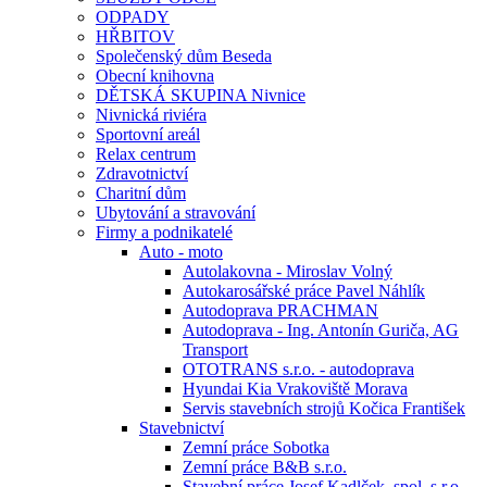
ODPADY
HŘBITOV
Společenský dům Beseda
Obecní knihovna
DĚTSKÁ SKUPINA Nivnice
Nivnická riviéra
Sportovní areál
Relax centrum
Zdravotnictví
Charitní dům
Ubytování a stravování
Firmy a podnikatelé
Auto - moto
Autolakovna - Miroslav Volný
Autokarosářské práce Pavel Náhlík
Autodoprava PRACHMAN
Autodoprava - Ing. Antonín Guriča, AG
Transport
OTOTRANS s.r.o. - autodoprava
Hyundai Kia Vrakoviště Morava
Servis stavebních strojů Kočica František
Stavebnictví
Zemní práce Sobotka
Zemní práce B&B s.r.o.
Stavební práce Josef Kadlček, spol. s.r.o.