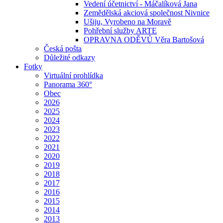
Vedení účetnictví - Máčalíková Jana
Zemědělská akciová společnost Nivnice
Ušiju, Vyrobeno na Moravě
Pohřební služby ARTE
OPRAVNA ODĚVŮ Věra Bartošová
Česká pošta
Důležité odkazy
Fotky
Virtuální prohlídka
Panorama 360°
Obec
2026
2025
2024
2023
2022
2021
2020
2019
2018
2017
2016
2015
2014
2013