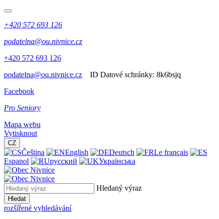
+420 572 693 126
podatelna@ou.nivnice.cz
+420 572 693 126
podatelna@ou.nivnice.cz
ID Datové schránky:
8k6bsjq
Facebook
Pro Seniory
Mapa webu
Vytisknout
CZ
Čeština
English
Deutsch
Le français
Espanol
русский
Українська
Hledaný výraz
Hledat
rozšířené vyhledávání