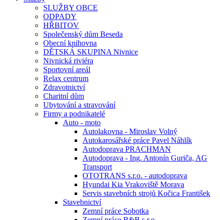
SLUŽBY OBCE
ODPADY
HŘBITOV
Společenský dům Beseda
Obecní knihovna
DĚTSKÁ SKUPINA Nivnice
Nivnická riviéra
Sportovní areál
Relax centrum
Zdravotnictví
Charitní dům
Ubytování a stravování
Firmy a podnikatelé
Auto - moto
Autolakovna - Miroslav Volný
Autokarosářské práce Pavel Náhlík
Autodoprava PRACHMAN
Autodoprava - Ing. Antonín Guriča, AG
Transport
OTOTRANS s.r.o. - autodoprava
Hyundai Kia Vrakoviště Morava
Servis stavebních strojů Kočica František
Stavebnictví
Zemní práce Sobotka
Zemní práce B&B s.r.o.