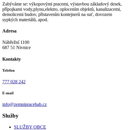
Zabýváme se: výkopovými pracemi, výstavbou základový desek,
přípojkami vody,plynu,elektro, oplocením objektů, kanalizacemi,
demolicemi budov, přistavením kontejnerů na suť, dovozem
sypkých materiálů, apod.
Adresa
Nábřežní 1100
687 51 Nivnice
Kontakty
Telefon
777 028 242
E-mail
info@zemnipracebab.cz
Služby
SLUŽBY OBCE