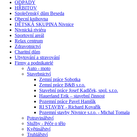
ODPADY
HŘBITOV
Společenský dům Beseda
Obecní knihovna
DĚTSKÁ SKUPINA Nivnice
Nivnická riviéra
Sportovní areál
Relax centrum
Zdravotnictví
Charitní dům
Ubytování a stravování
Firmy a podnikatelé
Auto - moto
Stavebnictví
Zemní práce Sobotka
Zemní práce B&B s.r.o.
Stavební práce Josef Kadlček, spol. s.r.o.
Hauerland Erik – stavební činnost
Pozemní práce Pavel Hamšík
RI STAVBY - Richard Kovařík
Pozemní stavby Nivnice s.r.o. - Michal Tomala
Potravinářství
Služby - Péče o tělo
Květinářství
Truhlářství