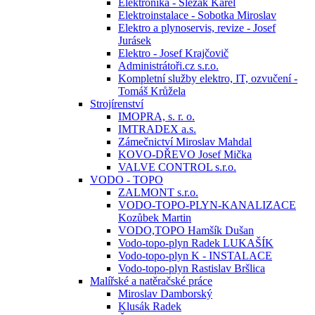
Elektronika - Slezák Karel
Elektroinstalace - Sobotka Miroslav
Elektro a plynoservis, revize - Josef
Jurásek
Elektro - Josef Krajčovič
Administrátoři.cz s.r.o.
Kompletní služby elektro, IT, ozvučení -
Tomáš Krůžela
Strojírenství
IMOPRA, s. r. o.
IMTRADEX a.s.
Zámečnictví Miroslav Mahdal
KOVO-DŘEVO Josef Mička
VALVE CONTROL s.r.o.
VODO - TOPO
ZALMONT s.r.o.
VODO-TOPO-PLYN-KANALIZACE
Kozůbek Martin
VODO,TOPO Hamšík Dušan
Vodo-topo-plyn Radek LUKAŠÍK
Vodo-topo-plyn K - INSTALACE
Vodo-topo-plyn Rastislav Bršlica
Malířské a natěračské práce
Miroslav Damborský
Klusák Radek