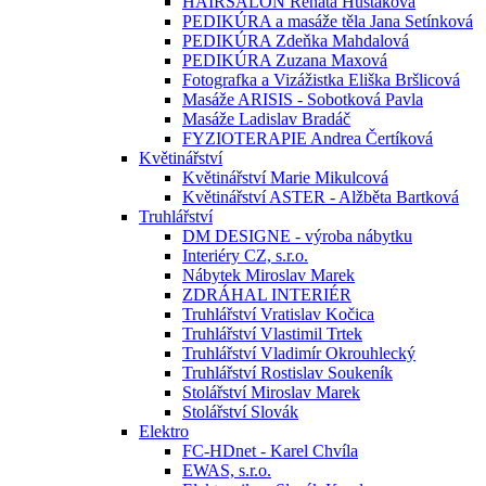
HAIRSALON Renata Hustáková
PEDIKÚRA a masáže těla Jana Setínková
PEDIKÚRA Zdeňka Mahdalová
PEDIKÚRA Zuzana Maxová
Fotografka a Vizážistka Eliška Bršlicová
Masáže ARISIS - Sobotková Pavla
Masáže Ladislav Bradáč
FYZIOTERAPIE Andrea Čertíková
Květinářství
Květinářství Marie Mikulcová
Květinářství ASTER - Alžběta Bartková
Truhlářství
DM DESIGNE - výroba nábytku
Interiéry CZ, s.r.o.
Nábytek Miroslav Marek
ZDRÁHAL INTERIÉR
Truhlářství Vratislav Kočica
Truhlářství Vlastimil Trtek
Truhlářství Vladimír Okrouhlecký
Truhlářství Rostislav Soukeník
Stolářství Miroslav Marek
Stolářství Slovák
Elektro
FC-HDnet - Karel Chvíla
EWAS, s.r.o.