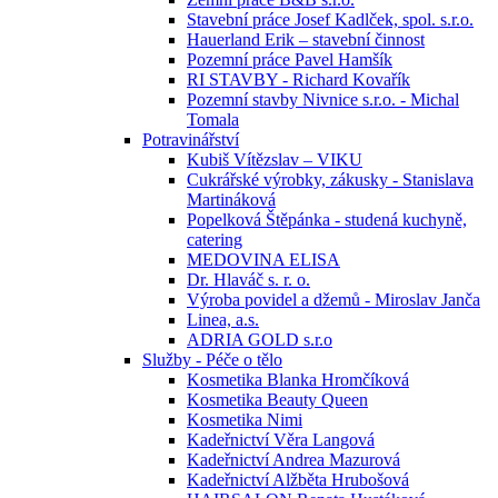
Stavební práce Josef Kadlček, spol. s.r.o.
Hauerland Erik – stavební činnost
Pozemní práce Pavel Hamšík
RI STAVBY - Richard Kovařík
Pozemní stavby Nivnice s.r.o. - Michal
Tomala
Potravinářství
Kubiš Vítězslav – VIKU
Cukrářské výrobky, zákusky - Stanislava
Martináková
Popelková Štěpánka - studená kuchyně,
catering
MEDOVINA ELISA
Dr. Hlaváč s. r. o.
Výroba povidel a džemů - Miroslav Janča
Linea, a.s.
ADRIA GOLD s.r.o
Služby - Péče o tělo
Kosmetika Blanka Hromčíková
Kosmetika Beauty Queen
Kosmetika Nimi
Kadeřnictví Věra Langová
Kadeřnictví Andrea Mazurová
Kadeřnictví Alžběta Hrubošová