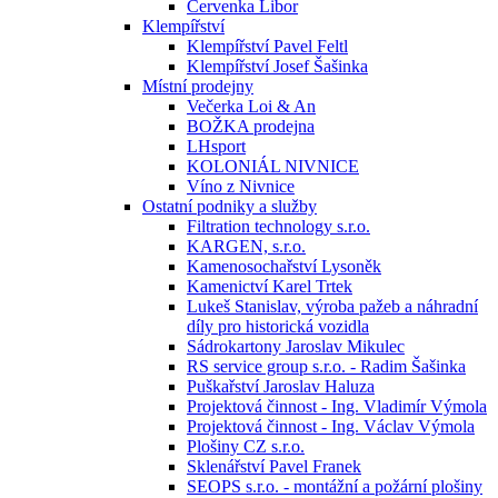
Červenka Libor
Klempířství
Klempířství Pavel Feltl
Klempířství Josef Šašinka
Místní prodejny
Večerka Loi & An
BOŽKA prodejna
LHsport
KOLONIÁL NIVNICE
Víno z Nivnice
Ostatní podniky a služby
Filtration technology s.r.o.
KARGEN, s.r.o.
Kamenosochařství Lysoněk
Kamenictví Karel Trtek
Lukeš Stanislav, výroba pažeb a náhradní
díly pro historická vozidla
Sádrokartony Jaroslav Mikulec
RS service group s.r.o. - Radim Šašinka
Puškařství Jaroslav Haluza
Projektová činnost - Ing. Vladimír Výmola
Projektová činnost - Ing. Václav Výmola
Plošiny CZ s.r.o.
Sklenářství Pavel Franek
SEOPS s.r.o. - montážní a požární plošiny