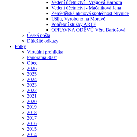
Vedení účetnictví - Vrágová Barbora
Vedení účetnictví - Máčalíková Jana
Zemědělská akciová společnost Nivnice
Ušiju, Vyrobeno na Moravě
Pohřební služby ARTE
OPRAVNA ODĚVŮ Věra Bartošová
Česká pošta
Důležité odkazy
Fotky
Virtuální prohlídka
Panorama 360°
Obec
2026
2025
2024
2023
2022
2021
2020
2019
2018
2017
2016
2015
2014