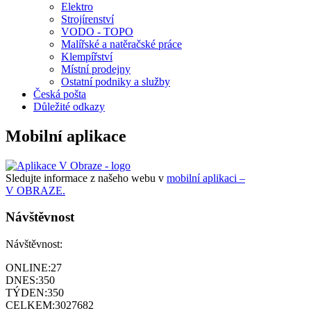
Elektro
Strojírenství
VODO - TOPO
Malířské a natěračské práce
Klempířství
Místní prodejny
Ostatní podniky a služby
Česká pošta
Důležité odkazy
Mobilní aplikace
Sledujte informace z našeho webu v
mobilní aplikaci –
V OBRAZE.
Návštěvnost
Návštěvnost:
ONLINE:
27
DNES:
350
TÝDEN:
350
CELKEM:
3027682