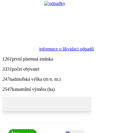
informace o likvidaci odpadů
1261
první písemná zmínka
3331
počet obyvatel
247
nadmořská výška (m n. m.)
2547
katastrální výměra (ha)