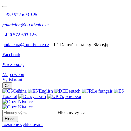
+420 572 693 126
podatelna@ou.nivnice.cz
+420 572 693 126
podatelna@ou.nivnice.cz
ID Datové schránky:
8k6bsjq
Facebook
Pro Seniory
Mapa webu
Vytisknout
CZ
Čeština
English
Deutsch
Le français
Espanol
русский
Українська
Hledaný výraz
Hledat
rozšířené vyhledávání