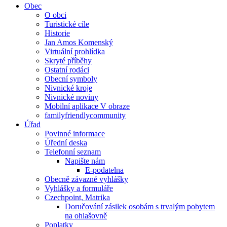
Obec
O obci
Turistické cíle
Historie
Jan Amos Komenský
Virtuální prohlídka
Skryté příběhy
Ostatní rodáci
Obecní symboly
Nivnické kroje
Nivnické noviny
Mobilní aplikace V obraze
familyfriendlycommunity
Úřad
Povinné informace
Úřední deska
Telefonní seznam
Napište nám
E-podatelna
Obecně závazné vyhlášky
Vyhlášky a formuláře
Czechpoint, Matrika
Doručování zásilek osobám s trvalým pobytem
na ohlašovně
Poplatky