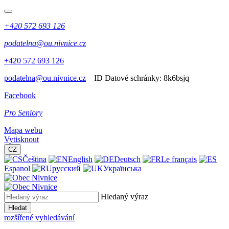
+420 572 693 126
podatelna@ou.nivnice.cz
+420 572 693 126
podatelna@ou.nivnice.cz
ID Datové schránky:
8k6bsjq
Facebook
Pro Seniory
Mapa webu
Vytisknout
CZ
Čeština
English
Deutsch
Le français
Espanol
русский
Українська
Hledaný výraz
Hledat
rozšířené vyhledávání