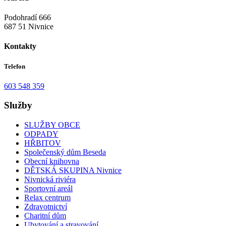
Podohradí 666
687 51 Nivnice
Kontakty
Telefon
603 548 359
Služby
SLUŽBY OBCE
ODPADY
HŘBITOV
Společenský dům Beseda
Obecní knihovna
DĚTSKÁ SKUPINA Nivnice
Nivnická riviéra
Sportovní areál
Relax centrum
Zdravotnictví
Charitní dům
Ubytování a stravování