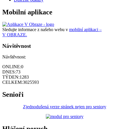
Mobilní aplikace
Sledujte informace z našeho webu v
mobilní aplikaci –
V OBRAZE.
Návštěvnost
Návštěvnost:
ONLINE:
0
DNES:
73
TÝDEN:
1283
CELKEM:
3025593
Senioři
Zjednodušená verze stránek nejen pro seniory
Hlášení poruch