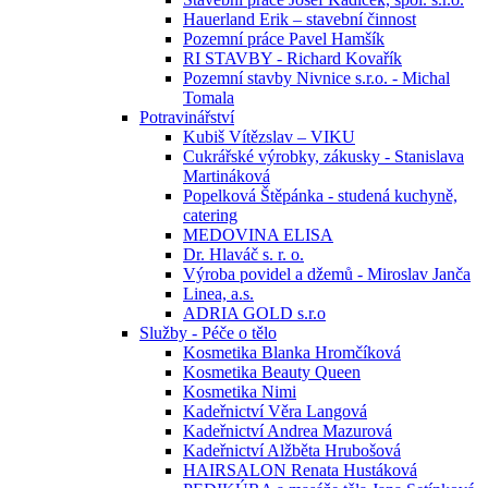
Hauerland Erik – stavební činnost
Pozemní práce Pavel Hamšík
RI STAVBY - Richard Kovařík
Pozemní stavby Nivnice s.r.o. - Michal
Tomala
Potravinářství
Kubiš Vítězslav – VIKU
Cukrářské výrobky, zákusky - Stanislava
Martináková
Popelková Štěpánka - studená kuchyně,
catering
MEDOVINA ELISA
Dr. Hlaváč s. r. o.
Výroba povidel a džemů - Miroslav Janča
Linea, a.s.
ADRIA GOLD s.r.o
Služby - Péče o tělo
Kosmetika Blanka Hromčíková
Kosmetika Beauty Queen
Kosmetika Nimi
Kadeřnictví Věra Langová
Kadeřnictví Andrea Mazurová
Kadeřnictví Alžběta Hrubošová
HAIRSALON Renata Hustáková