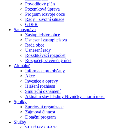
Povodňový plán
Pozemková úprava
Program rozvoje obce
Rady - životní situace
GDPR
Samospráva
Zastupitelstvo obce
Usnesení zastupitelstva
Rada obce
Usnesení rady
Rozklikávácí rozpočet
Rozpočet, závěrečný účet
Aktuálně
Informace pro občany
Akce
Investice a opravy
Hlášení rozhlasu
Smuteční oznámení
Aktuální stav hladiny Nivničky - horní most
Spolky
Sportovní organizace
Zájmová činnost
Dotační program
Služby
SLUŽBY OBCE