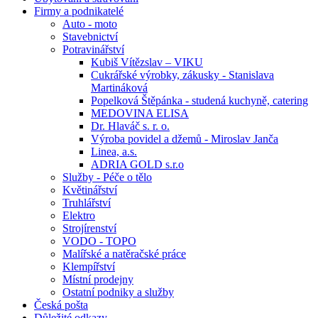
Firmy a podnikatelé
Auto - moto
Stavebnictví
Potravinářství
Kubiš Vítězslav – VIKU
Cukrářské výrobky, zákusky - Stanislava
Martináková
Popelková Štěpánka - studená kuchyně, catering
MEDOVINA ELISA
Dr. Hlaváč s. r. o.
Výroba povidel a džemů - Miroslav Janča
Linea, a.s.
ADRIA GOLD s.r.o
Služby - Péče o tělo
Květinářství
Truhlářství
Elektro
Strojírenství
VODO - TOPO
Malířské a natěračské práce
Klempířství
Místní prodejny
Ostatní podniky a služby
Česká pošta
Důležité odkazy