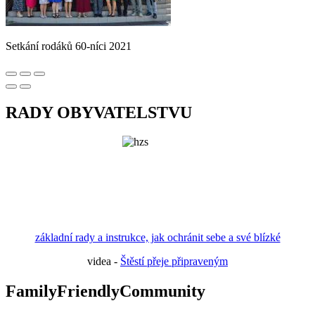
Setkání rodáků 60-níci 2021
RADY OBYVATELSTVU
základní rady a instrukce, jak ochránit sebe a své blízké
videa -
Štěstí přeje připraveným
FamilyFriendlyCommunity