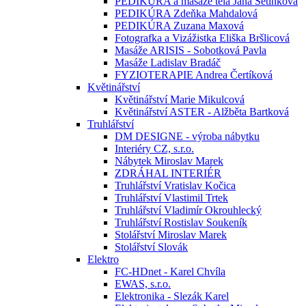
PEDIKÚRA a masáže těla Jana Setínková
PEDIKÚRA Zdeňka Mahdalová
PEDIKÚRA Zuzana Maxová
Fotografka a Vizážistka Eliška Bršlicová
Masáže ARISIS - Sobotková Pavla
Masáže Ladislav Bradáč
FYZIOTERAPIE Andrea Čertíková
Květinářství
Květinářství Marie Mikulcová
Květinářství ASTER - Alžběta Bartková
Truhlářství
DM DESIGNE - výroba nábytku
Interiéry CZ, s.r.o.
Nábytek Miroslav Marek
ZDRÁHAL INTERIÉR
Truhlářství Vratislav Kočica
Truhlářství Vlastimil Trtek
Truhlářství Vladimír Okrouhlecký
Truhlářství Rostislav Soukeník
Stolářství Miroslav Marek
Stolářství Slovák
Elektro
FC-HDnet - Karel Chvíla
EWAS, s.r.o.
Elektronika - Slezák Karel