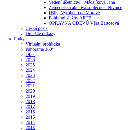
Vedení účetnictví - Máčalíková Jana
Zemědělská akciová společnost Nivnice
Ušiju, Vyrobeno na Moravě
Pohřební služby ARTE
OPRAVNA ODĚVŮ Věra Bartošová
Česká pošta
Důležité odkazy
Fotky
Virtuální prohlídka
Panorama 360°
Obec
2026
2025
2024
2023
2022
2021
2020
2019
2018
2017
2016
2015
2014
2013