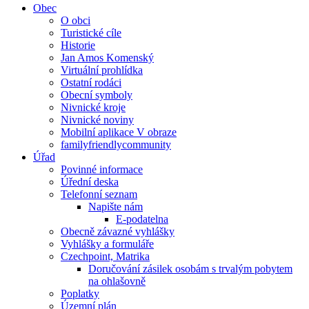
Obec
O obci
Turistické cíle
Historie
Jan Amos Komenský
Virtuální prohlídka
Ostatní rodáci
Obecní symboly
Nivnické kroje
Nivnické noviny
Mobilní aplikace V obraze
familyfriendlycommunity
Úřad
Povinné informace
Úřední deska
Telefonní seznam
Napište nám
E-podatelna
Obecně závazné vyhlášky
Vyhlášky a formuláře
Czechpoint, Matrika
Doručování zásilek osobám s trvalým pobytem
na ohlašovně
Poplatky
Územní plán