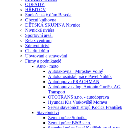
ODPADY
HŘBITOV
Společenský dům Beseda
Obecní knihovna
DĚTSKÁ SKUPINA Nivnice
Nivnická riviéra
Sportovní areál
Relax centrum
Zdravotnictví
Charitní dům
Ubytování a stravování
Firmy a podnikatelé
Auto - moto
Autolakovna - Miroslav Volný
Autokarosářské práce Pavel Náhlík
Autodoprava PRACHMAN
Autodoprava - Ing. Antonín Guriča, AG
Transport
OTOTRANS s.r.o. - autodoprava
Hyundai Kia Vrakoviště Morava
Servis stavebních strojů Kočica František
Stavebnictví
Zemní práce Sobotka
Zemní práce B&B s.r.o.
Stavební práce Josef Kadlček, spol. s.r.o.