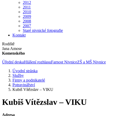
2012
2011
2010
2009
2008
2007
Staré nivnické fotografie
Kontakt
Rodiště
Jana Amose
Komenského
Úřední deska
Hlášení rozhlasu
Farnost Nivnice
ZŠ a MŠ Nivnice
Úvodní stránka
Služby
Firmy a podnikatelé
Potravinářství
Kubiš Vítězslav – VIKU
Kubiš Vítězslav – VIKU
Adresa