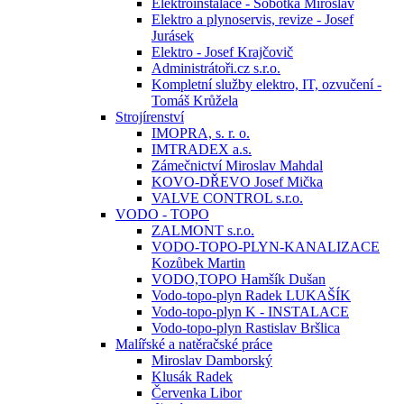
Elektroinstalace - Sobotka Miroslav
Elektro a plynoservis, revize - Josef
Jurásek
Elektro - Josef Krajčovič
Administrátoři.cz s.r.o.
Kompletní služby elektro, IT, ozvučení -
Tomáš Krůžela
Strojírenství
IMOPRA, s. r. o.
IMTRADEX a.s.
Zámečnictví Miroslav Mahdal
KOVO-DŘEVO Josef Mička
VALVE CONTROL s.r.o.
VODO - TOPO
ZALMONT s.r.o.
VODO-TOPO-PLYN-KANALIZACE
Kozůbek Martin
VODO,TOPO Hamšík Dušan
Vodo-topo-plyn Radek LUKAŠÍK
Vodo-topo-plyn K - INSTALACE
Vodo-topo-plyn Rastislav Bršlica
Malířské a natěračské práce
Miroslav Damborský
Klusák Radek
Červenka Libor