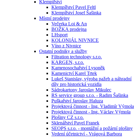
Klempířství
Klempířství Pavel Feltl
Klempířství Josef Šašinka
Místní prodejny
Večerka Loi & An
BOŽKA prodejna
LHsport
KOLONIÁL NIVNICE
Víno z Nivnice
Ostatní podniky a služby
Filtration technology s.r.o.
KARGEN, s.r.o.
Kamenosochařství Lysoněk
Kamenictví Karel Trtek
Lukeš Stanislav, výroba pažeb a náhradní
díly pro historická vozidla
Sádrokartony Jaroslav Mikulec
RS service group s.r.o. - Radim Šašinka
Puškařství Jaroslav Haluza
Projektová činnost - Ing. Vladimír Výmola
Projektová činnost - Ing. Václav Výmola
Plošiny CZ s.r.o.
Sklenářství Pavel Franek
SEOPS s.r.o. - montážní a požární plošiny
Vedení účetnictví - Vrágová Barbora