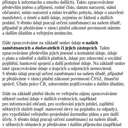
přístupu k informacím a mnoho dalších). Takto zpracováváme
především jméno a příjmení, rodné číslo, datum narození, státní
občanství, místo narození a místo trvalého pobytu, údaje o uzavření
manželství, o úmrtí a další údaje, zejména ze žádostí a dalších
podání. S těmito údaji pracují určení zaměstnanci na našem úřadě,
případně je předáváme v rámci plnění zákonné povinnosti státním
a dalším úřadům a veřejným institucím.
Dále zpracováváme na základě smluv údaje
o našich
zaměstnancích a dodavatelích či jejich zástupcích
. Takto
zpracováváme především jejich jmenné a kontaktní údaje, údaje
o platu a odměně a dalších platbách, údaje pro zdravotní a sociální
pojištění, bankovní spojení a další podobné údaje. Na základě smluv
také zpracováváme údaje o kupcích a nájemcích nemovitostí.
S těmito údaji pracují určení zaměstnanci na našem úřadě, případně
je předáváme v rámci plnění zákonné povinnosti ČSSZ, finanční
správě, Úřadu práce ČR, zdravotním pojišťovnám a dalším úřadům.
Dále na základě plnění úkolu ve veřejném zájmu zpracováváme
některé osobní údaje v dalších evidencích, například
pro informování občanů, pro oceňování jejich jubileí, zajištění
některých služeb (např. stanovení slevy na poplatku za odpady),
pro vypořádání veřejného projednání územního plánu a pro další
účely. S těmito údaji pracují určení zaměstnanci na našem úřadě,
v některých oblastech je předáváme i dalším příjemcům (například