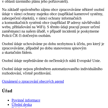
v oblasti územního plánu jeho pořizovateli).
Na základě oprávněného zájmu obce zpracováváme některé osobní
údaje v rámci ochrany majetku obce (například kamerové systémy,
zabezpečení objektů), v rámci ochrany informačních
a komunikačních systémů obce (například IP adresy návštěvníků
webu, přihlašování na WiFi). S těmito údaji pracují pouze určení
zaměstnanci na našem úřadě, v případě incidentů je poskytneme
Policii ČR či dotčeným osobám.
Osobní údaje uchováváme po dobu nezbytnou k účelu, pro který je
zpracováváme, případně po dobu stanovenou spisovým
a skartačním řádem.
Osobní údaje nepředáváme do nečlenských států Evropské Unie.
Osobní údaje nejsou předmětem automatizovaného individuálního
rozhodování, včetně profilování.
Oznámení o zpracování obecných agend
Úřad
Povinné informace
Úřední deska