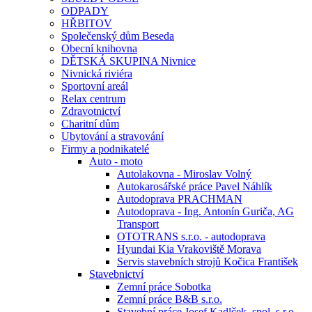
ODPADY
HŘBITOV
Společenský dům Beseda
Obecní knihovna
DĚTSKÁ SKUPINA Nivnice
Nivnická riviéra
Sportovní areál
Relax centrum
Zdravotnictví
Charitní dům
Ubytování a stravování
Firmy a podnikatelé
Auto - moto
Autolakovna - Miroslav Volný
Autokarosářské práce Pavel Náhlík
Autodoprava PRACHMAN
Autodoprava - Ing. Antonín Guriča, AG
Transport
OTOTRANS s.r.o. - autodoprava
Hyundai Kia Vrakoviště Morava
Servis stavebních strojů Kočica František
Stavebnictví
Zemní práce Sobotka
Zemní práce B&B s.r.o.
Stavební práce Josef Kadlček, spol. s.r.o.