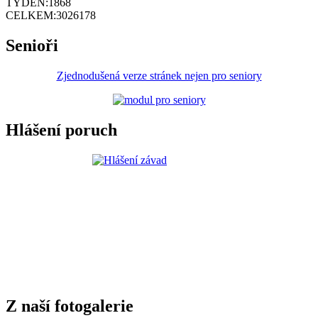
TÝDEN:
1868
CELKEM:
3026178
Senioři
Zjednodušená verze stránek nejen pro seniory
Hlášení poruch
Z naší fotogalerie