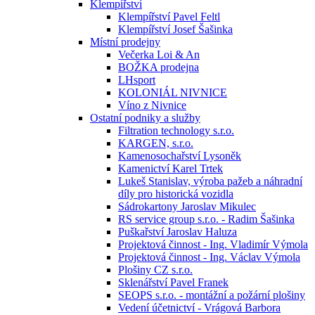
Klempířství
Klempířství Pavel Feltl
Klempířství Josef Šašinka
Místní prodejny
Večerka Loi & An
BOŽKA prodejna
LHsport
KOLONIÁL NIVNICE
Víno z Nivnice
Ostatní podniky a služby
Filtration technology s.r.o.
KARGEN, s.r.o.
Kamenosochařství Lysoněk
Kamenictví Karel Trtek
Lukeš Stanislav, výroba pažeb a náhradní
díly pro historická vozidla
Sádrokartony Jaroslav Mikulec
RS service group s.r.o. - Radim Šašinka
Puškařství Jaroslav Haluza
Projektová činnost - Ing. Vladimír Výmola
Projektová činnost - Ing. Václav Výmola
Plošiny CZ s.r.o.
Sklenářství Pavel Franek
SEOPS s.r.o. - montážní a požární plošiny
Vedení účetnictví - Vrágová Barbora