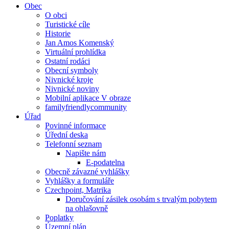
Obec
O obci
Turistické cíle
Historie
Jan Amos Komenský
Virtuální prohlídka
Ostatní rodáci
Obecní symboly
Nivnické kroje
Nivnické noviny
Mobilní aplikace V obraze
familyfriendlycommunity
Úřad
Povinné informace
Úřední deska
Telefonní seznam
Napište nám
E-podatelna
Obecně závazné vyhlášky
Vyhlášky a formuláře
Czechpoint, Matrika
Doručování zásilek osobám s trvalým pobytem
na ohlašovně
Poplatky
Územní plán