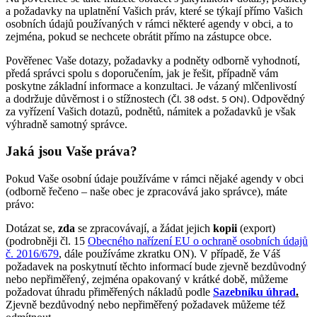
a požadavky na uplatnění Vašich práv, které se týkají přímo Vašich
osobních údajů používaných v rámci některé agendy v obci, a to
zejména, pokud se nechcete obrátit přímo na zástupce obce.
Pověřenec Vaše dotazy, požadavky a podněty odborně vyhodnotí,
předá správci spolu s doporučením, jak je řešit, případně vám
poskytne základní informace a konzultaci. Je vázaný mlčenlivostí
a dodržuje důvěrnost i o stížnostech (
Odpovědný
Čl. 38 odst. 5 ON).
za vyřízení Vašich dotazů, podnětů, námitek a požadavků je však
výhradně samotný správce.
Jaká jsou Vaše práva?
Pokud Vaše osobní údaje používáme v rámci nějaké agendy v obci
(odborně řečeno – naše obec je zpracovává jako správce), máte
právo:
Dotázat se,
zda
se zpracovávají, a žádat jejich
kopii
(export)
(podrobněji čl. 15
Obecného nařízení EU o ochraně osobních údajů
č. 2016/679
, dále používáme zkratku ON). V případě, že Váš
požadavek na poskytnutí těchto informací bude zjevně bezdůvodný
nebo nepřiměřený, zejména opakovaný v krátké době, můžeme
požadovat úhradu přiměřených nákladů podle
Sazebníku úhrad
.
Zjevně bezdůvodný nebo nepřiměřený požadavek můžeme též