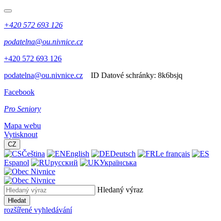
+420 572 693 126
podatelna@ou.nivnice.cz
+420 572 693 126
podatelna@ou.nivnice.cz
ID Datové schránky:
8k6bsjq
Facebook
Pro Seniory
Mapa webu
Vytisknout
CZ
Čeština
English
Deutsch
Le français
Espanol
русский
Українська
Hledaný výraz
Hledat
rozšířené vyhledávání