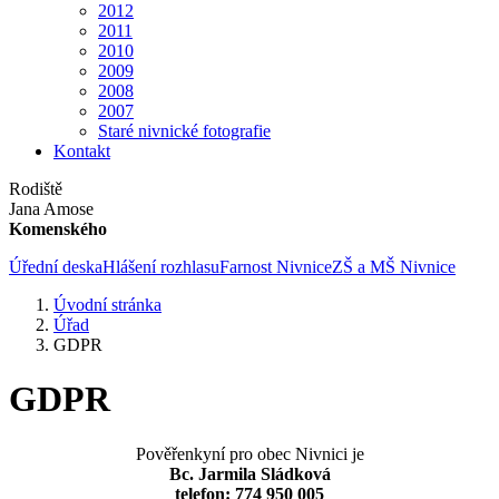
2012
2011
2010
2009
2008
2007
Staré nivnické fotografie
Kontakt
Rodiště
Jana Amose
Komenského
Úřední deska
Hlášení rozhlasu
Farnost Nivnice
ZŠ a MŠ Nivnice
Úvodní stránka
Úřad
GDPR
GDPR
Pověřenkyní pro obec Nivnici je
Bc. Jarmila Sládková
telefon: 774 950 005