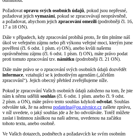
odmítnout.
Požadovat
opravu svých osobních údajů
, pokud jsou nepřesné,
požadovat jejich
vymazání
, pokud se zpracovávají neoprávněně,
a požadovat, abychom jejich
zpracování
omezili
(podrobněji čl. 16,
17 a 18 ON).
Dále v případech, kdy zpracování probíhá proto, že tím plníme náš
úkol ve veřejném zájmu nebo při výkonu veřejné moci, kterým jsme
pověřeni (čl. 6 odst. 1 písm. e) ON), anebo kvůli našemu
oprávněnému zájmu (čl. 6 odst. 1 písm. f) ON), máte právo podat
proti tomuto zpracování tzv.
námitku
(podrobněji čl. 21 ON).
Dále máte právo se o zpracování svých osobních údajů dozvědět
informace
, vztahující se k jednotlivým agendám („účelům
zpracování“). Jejich obecný přehled zveřejňujeme níže.
Pokud je zpracování Vašich osobních údajů založeno na tom, že jste
nám k němu udělili
souhlas
(čl. 6 odst. 1 písm. anebo čl. 9 odst.
2 písm. a ON), máte právo tento souhlas kdykoli
odvolat
. Souhlas
odvoláte tak, že na adresu
podatelna@ou.nivnice.cz
zašlete zprávu,
v níž uvedete, o jaký souhlas jde a že ho odvoláváte. Totéž můžete
zaslat i listinnou zásilkou na naši adresu, uvedenou na začátku
tohoto textu, anebo osobně.
Ve Vašich dotazech, podnětech a požadavcích ke svým osobním