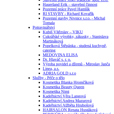
Hauerland Erik – stavební činnost
Pozemní práce Pavel Hamšík
RI STAVBY - Richard Kovařík
Pozemní stavby Nivnice s.r.o. - Michal
Tomala
Potravinářství
Kubiš Vítězslav – VIKU
Cukrářské výrobky, zákusky - Stanislava
Martináková
Popelková Štěpánka - studená kuchyně,
catering
MEDOVINA ELISA
Dr. Hlaváč s. r. o.
Výroba povidel a džemů - Miroslav Janča
Linea, a.s.
ADRIA GOLD s.r.o
Služby - Péče o tělo
Kosmetika Blanka Hromčíková
Kosmetika Beauty Queen
Kosmetika Nimi
Kadeřnictví Věra Langová
Kadeřnictví Andrea Mazurová
Kadeřnictví Alžběta Hrubošová
HAIRSALON Renata Hustáková