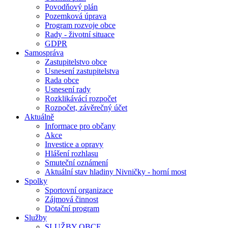
Povodňový plán
Pozemková úprava
Program rozvoje obce
Rady - životní situace
GDPR
Samospráva
Zastupitelstvo obce
Usnesení zastupitelstva
Rada obce
Usnesení rady
Rozklikávácí rozpočet
Rozpočet, závěrečný účet
Aktuálně
Informace pro občany
Akce
Investice a opravy
Hlášení rozhlasu
Smuteční oznámení
Aktuální stav hladiny Nivničky - horní most
Spolky
Sportovní organizace
Zájmová činnost
Dotační program
Služby
SLUŽBY OBCE