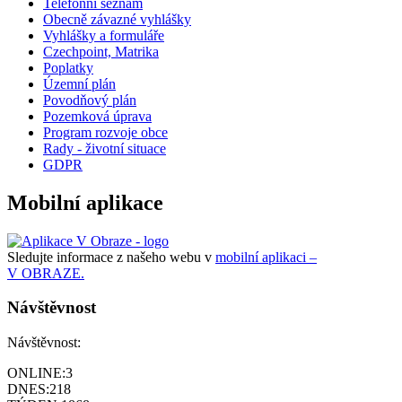
Telefonní seznam
Obecně závazné vyhlášky
Vyhlášky a formuláře
Czechpoint, Matrika
Poplatky
Územní plán
Povodňový plán
Pozemková úprava
Program rozvoje obce
Rady - životní situace
GDPR
Mobilní aplikace
Sledujte informace z našeho webu v
mobilní aplikaci –
V OBRAZE.
Návštěvnost
Návštěvnost:
ONLINE:
3
DNES:
218