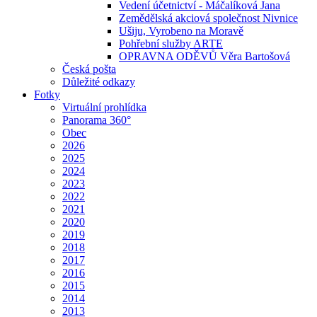
Vedení účetnictví - Máčalíková Jana
Zemědělská akciová společnost Nivnice
Ušiju, Vyrobeno na Moravě
Pohřební služby ARTE
OPRAVNA ODĚVŮ Věra Bartošová
Česká pošta
Důležité odkazy
Fotky
Virtuální prohlídka
Panorama 360°
Obec
2026
2025
2024
2023
2022
2021
2020
2019
2018
2017
2016
2015
2014
2013