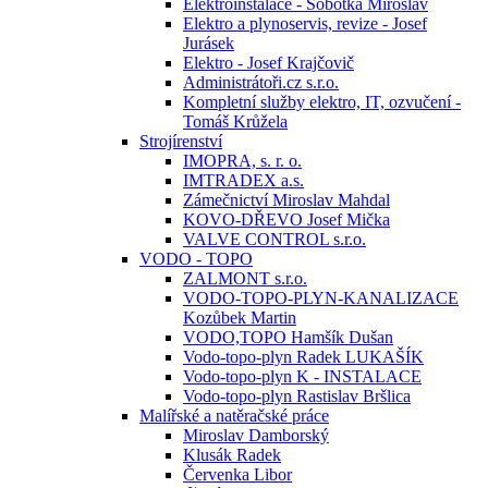
Elektroinstalace - Sobotka Miroslav
Elektro a plynoservis, revize - Josef
Jurásek
Elektro - Josef Krajčovič
Administrátoři.cz s.r.o.
Kompletní služby elektro, IT, ozvučení -
Tomáš Krůžela
Strojírenství
IMOPRA, s. r. o.
IMTRADEX a.s.
Zámečnictví Miroslav Mahdal
KOVO-DŘEVO Josef Mička
VALVE CONTROL s.r.o.
VODO - TOPO
ZALMONT s.r.o.
VODO-TOPO-PLYN-KANALIZACE
Kozůbek Martin
VODO,TOPO Hamšík Dušan
Vodo-topo-plyn Radek LUKAŠÍK
Vodo-topo-plyn K - INSTALACE
Vodo-topo-plyn Rastislav Bršlica
Malířské a natěračské práce
Miroslav Damborský
Klusák Radek
Červenka Libor