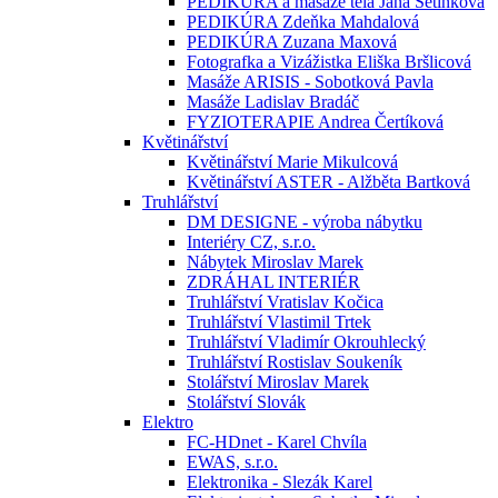
PEDIKÚRA a masáže těla Jana Setínková
PEDIKÚRA Zdeňka Mahdalová
PEDIKÚRA Zuzana Maxová
Fotografka a Vizážistka Eliška Bršlicová
Masáže ARISIS - Sobotková Pavla
Masáže Ladislav Bradáč
FYZIOTERAPIE Andrea Čertíková
Květinářství
Květinářství Marie Mikulcová
Květinářství ASTER - Alžběta Bartková
Truhlářství
DM DESIGNE - výroba nábytku
Interiéry CZ, s.r.o.
Nábytek Miroslav Marek
ZDRÁHAL INTERIÉR
Truhlářství Vratislav Kočica
Truhlářství Vlastimil Trtek
Truhlářství Vladimír Okrouhlecký
Truhlářství Rostislav Soukeník
Stolářství Miroslav Marek
Stolářství Slovák
Elektro
FC-HDnet - Karel Chvíla
EWAS, s.r.o.
Elektronika - Slezák Karel