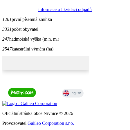
informace o likvidaci odpadů
1261
první písemná zmínka
3331
počet obyvatel
247
nadmořská výška (m n. m.)
2547
katastrální výměra (ha)
Oficiální stránka obce Nivnice © 2026
Provozovatel
Galileo Corporation s.r.o.