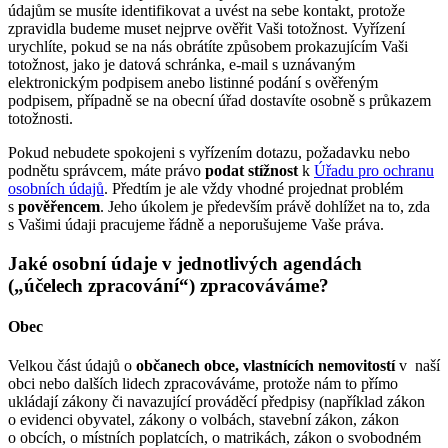
údajům se musíte identifikovat a uvést na sebe kontakt, protože
zpravidla budeme muset nejprve ověřit Vaši totožnost. Vyřízení
urychlíte, pokud se na nás obrátíte způsobem prokazujícím Vaši
totožnost, jako je datová schránka, e‑mail s uznávaným
elektronickým podpisem anebo listinné podání s ověřeným
podpisem, případně se na obecní úřad dostavíte osobně s průkazem
totožnosti.
Pokud nebudete spokojeni s vyřízením dotazu, požadavku nebo
podnětu správcem, máte právo
podat stížnost
k
Úřadu pro ochranu
osobních údajů
. Předtím je ale vždy vhodné projednat problém
s
pověřencem
. Jeho úkolem je především právě dohlížet na to, zda
s Vašimi údaji pracujeme řádně a neporušujeme Vaše práva.
Jaké osobní údaje v jednotlivých agendách
(„účelech zpracování“) zpracováváme?
Obec
Velkou část údajů o
občanech obce, vlastnících nemovitostí
v naší
obci nebo dalších lidech zpracováváme, protože nám to přímo
ukládají zákony či navazující prováděcí předpisy (například zákon
o evidenci obyvatel, zákony o volbách, stavební zákon, zákon
o obcích, o místních poplatcích, o matrikách, zákon o svobodném