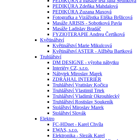
PEDIKÚRA a masáže těla Jana Setínková
PEDIKÚRA Zdeňka Mahdalová
PEDIKÚRA Zuzana Maxová
Fotografka a Vizážistka Eliška Bršlicová
Masáže ARISIS - Sobotková Pavla
Masáže Ladislav Bradáč
FYZIOTERAPIE Andrea Čertíková
Květinářství
Květinářství Marie Mikulcová
Květinářství ASTER - Alžběta Bartková
Truhlářství
DM DESIGNE - výroba nábytku
Interiéry CZ, s.r.o.
Nábytek Miroslav Marek
ZDRÁHAL INTERIÉR
Truhlářství Vratislav Kočica
Truhlářství Vlastimil Trtek
Truhlářství Vladimír Okrouhlecký
Truhlářství Rostislav Soukeník
Stolářství Miroslav Marek
Stolářství Slovák
Elektro
FC-HDnet - Karel Chvíla
EWAS, s.r.o.
Elektronika - Slezák Karel