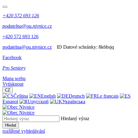
+420 572 693 126
podatelna@ou.nivnice.cz
+420 572 693 126
podatelna@ou.nivnice.cz
ID Datové schránky:
8k6bsjq
Facebook
Pro Seniory
Mapa webu
Vytisknout
CZ
Čeština
English
Deutsch
Le français
Espanol
русский
Українська
Hledaný výraz
Hledat
rozšířené vyhledávání