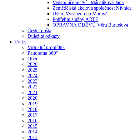
Vedení účetnictví - Máčalíková Jana
Zemědělská akciová společnost Nivnice
Ušiju, Vyrobeno na Moravě
Pohřební služby ARTE
OPRAVNA ODĚVŮ Věra Bartošová
Česká pošta
Důležité odkazy
Fotky
Virtuální prohlídka
Panorama 360°
Obec
2026
2025
2024
2023
2022
2021
2020
2019
2018
2017
2016
2015
2014
2013