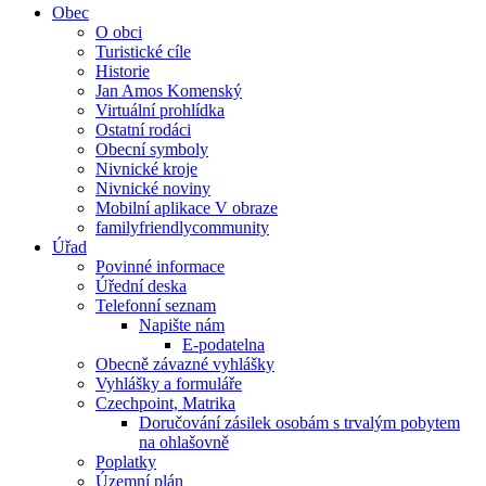
Obec
O obci
Turistické cíle
Historie
Jan Amos Komenský
Virtuální prohlídka
Ostatní rodáci
Obecní symboly
Nivnické kroje
Nivnické noviny
Mobilní aplikace V obraze
familyfriendlycommunity
Úřad
Povinné informace
Úřední deska
Telefonní seznam
Napište nám
E-podatelna
Obecně závazné vyhlášky
Vyhlášky a formuláře
Czechpoint, Matrika
Doručování zásilek osobám s trvalým pobytem
na ohlašovně
Poplatky
Územní plán