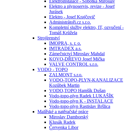
Elektroinstalace - Sobotka Miroslav
Elektro a plynoservis, revize - Josef
Jurásek
Elektro - Josef Krajčovič
Administrátoři.cz s.r.o.
Kompletní služby elektro, IT, ozvučení -
Tomáš Krůžela
Strojírenství
IMOPRA, s. r. o.
IMTRADEX a.s.
Zámečnictví Miroslav Mahdal
KOVO-DŘEVO Josef Mička
VALVE CONTROL s.r.o.
VODO - TOPO
ZALMONT s.r.o.
VODO-TOPO-PLYN-KANALIZACE
Kozůbek Martin
VODO,TOPO Hamšík Dušan
Vodo-topo-plyn Radek LUKAŠÍK
Vodo-topo-plyn K - INSTALACE
Vodo-topo-plyn Rastislav Bršlica
Malířské a natěračské práce
Miroslav Damborský
Klusák Radek
Červenka Libor