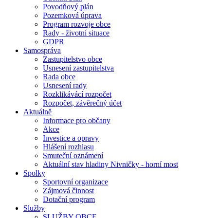
Povodňový plán
Pozemková úprava
Program rozvoje obce
Rady - životní situace
GDPR
Samospráva
Zastupitelstvo obce
Usnesení zastupitelstva
Rada obce
Usnesení rady
Rozklikávácí rozpočet
Rozpočet, závěrečný účet
Aktuálně
Informace pro občany
Akce
Investice a opravy
Hlášení rozhlasu
Smuteční oznámení
Aktuální stav hladiny Nivničky - horní most
Spolky
Sportovní organizace
Zájmová činnost
Dotační program
Služby
SLUŽBY OBCE