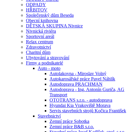
ODPADY
HŘBITOV
Společenský dům Beseda
Obecní knihovna
DĚTSKÁ SKUPINA Nivnice
Nivnická riviéra
Sportovní areál
Relax centrum
Zdravotnictví
Charitní dům
Ubytování a stravování
Firmy a podnikatelé
Auto - moto
Autolakovna - Miroslav Volný
Autokarosářské práce Pavel Náhlík
Autodoprava PRACHMAN
Autodoprava - Ing. Antonín Guriča, AG
Transport
OTOTRANS s.r.o. - autodoprava
Hyundai Kia Vrakoviště Morava
Servis stavebních strojů Kočica František
Stavebnictví
Zemní práce Sobotka
Zemní práce B&B s.r.o.
Stavební práce Josef Kadlček, spol. s.r.o.