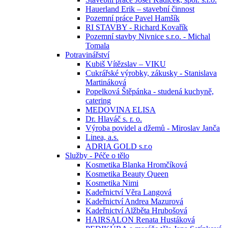
Hauerland Erik – stavební činnost
Pozemní práce Pavel Hamšík
RI STAVBY - Richard Kovařík
Pozemní stavby Nivnice s.r.o. - Michal
Tomala
Potravinářství
Kubiš Vítězslav – VIKU
Cukrářské výrobky, zákusky - Stanislava
Martináková
Popelková Štěpánka - studená kuchyně,
catering
MEDOVINA ELISA
Dr. Hlaváč s. r. o.
Výroba povidel a džemů - Miroslav Janča
Linea, a.s.
ADRIA GOLD s.r.o
Služby - Péče o tělo
Kosmetika Blanka Hromčíková
Kosmetika Beauty Queen
Kosmetika Nimi
Kadeřnictví Věra Langová
Kadeřnictví Andrea Mazurová
Kadeřnictví Alžběta Hrubošová
HAIRSALON Renata Hustáková