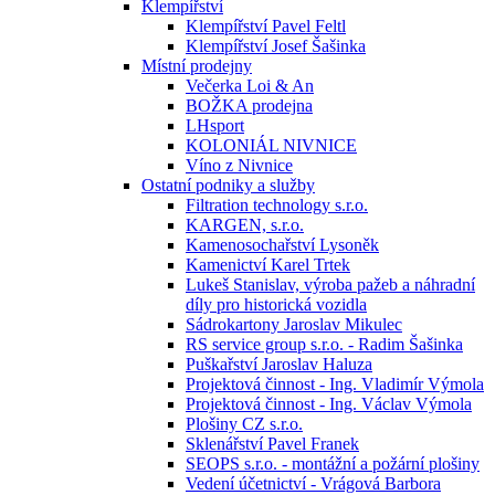
Klempířství
Klempířství Pavel Feltl
Klempířství Josef Šašinka
Místní prodejny
Večerka Loi & An
BOŽKA prodejna
LHsport
KOLONIÁL NIVNICE
Víno z Nivnice
Ostatní podniky a služby
Filtration technology s.r.o.
KARGEN, s.r.o.
Kamenosochařství Lysoněk
Kamenictví Karel Trtek
Lukeš Stanislav, výroba pažeb a náhradní
díly pro historická vozidla
Sádrokartony Jaroslav Mikulec
RS service group s.r.o. - Radim Šašinka
Puškařství Jaroslav Haluza
Projektová činnost - Ing. Vladimír Výmola
Projektová činnost - Ing. Václav Výmola
Plošiny CZ s.r.o.
Sklenářství Pavel Franek
SEOPS s.r.o. - montážní a požární plošiny
Vedení účetnictví - Vrágová Barbora