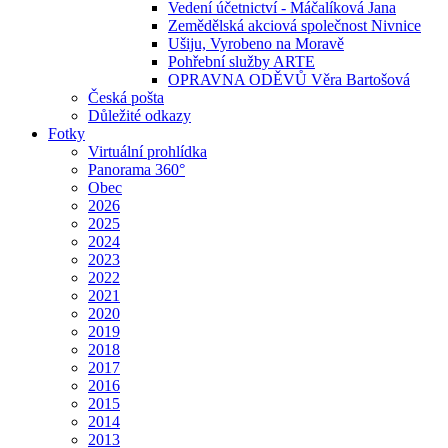
Vedení účetnictví - Máčalíková Jana
Zemědělská akciová společnost Nivnice
Ušiju, Vyrobeno na Moravě
Pohřební služby ARTE
OPRAVNA ODĚVŮ Věra Bartošová
Česká pošta
Důležité odkazy
Fotky
Virtuální prohlídka
Panorama 360°
Obec
2026
2025
2024
2023
2022
2021
2020
2019
2018
2017
2016
2015
2014
2013