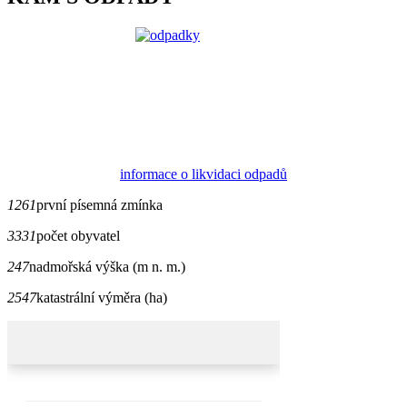
informace o likvidaci odpadů
1261
první písemná zmínka
3331
počet obyvatel
247
nadmořská výška (m n. m.)
2547
katastrální výměra (ha)