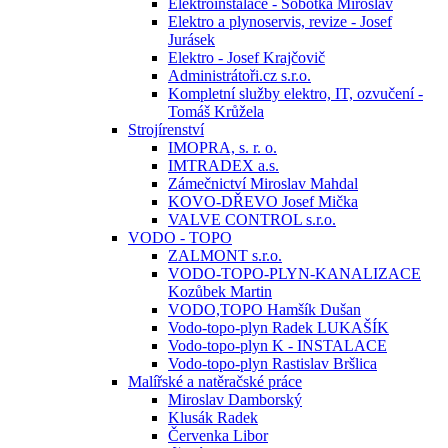
Elektroinstalace - Sobotka Miroslav
Elektro a plynoservis, revize - Josef
Jurásek
Elektro - Josef Krajčovič
Administrátoři.cz s.r.o.
Kompletní služby elektro, IT, ozvučení -
Tomáš Krůžela
Strojírenství
IMOPRA, s. r. o.
IMTRADEX a.s.
Zámečnictví Miroslav Mahdal
KOVO-DŘEVO Josef Mička
VALVE CONTROL s.r.o.
VODO - TOPO
ZALMONT s.r.o.
VODO-TOPO-PLYN-KANALIZACE
Kozůbek Martin
VODO,TOPO Hamšík Dušan
Vodo-topo-plyn Radek LUKAŠÍK
Vodo-topo-plyn K - INSTALACE
Vodo-topo-plyn Rastislav Bršlica
Malířské a natěračské práce
Miroslav Damborský
Klusák Radek
Červenka Libor