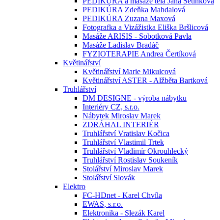
PEDIKÚRA a masáže těla Jana Setínková
PEDIKÚRA Zdeňka Mahdalová
PEDIKÚRA Zuzana Maxová
Fotografka a Vizážistka Eliška Bršlicová
Masáže ARISIS - Sobotková Pavla
Masáže Ladislav Bradáč
FYZIOTERAPIE Andrea Čertíková
Květinářství
Květinářství Marie Mikulcová
Květinářství ASTER - Alžběta Bartková
Truhlářství
DM DESIGNE - výroba nábytku
Interiéry CZ, s.r.o.
Nábytek Miroslav Marek
ZDRÁHAL INTERIÉR
Truhlářství Vratislav Kočica
Truhlářství Vlastimil Trtek
Truhlářství Vladimír Okrouhlecký
Truhlářství Rostislav Soukeník
Stolářství Miroslav Marek
Stolářství Slovák
Elektro
FC-HDnet - Karel Chvíla
EWAS, s.r.o.
Elektronika - Slezák Karel