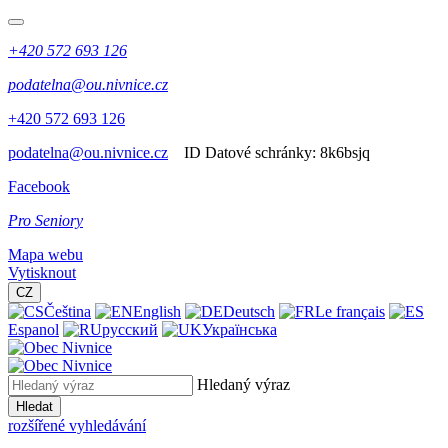
+420 572 693 126
podatelna@ou.nivnice.cz
+420 572 693 126
podatelna@ou.nivnice.cz
ID Datové schránky:
8k6bsjq
Facebook
Pro Seniory
Mapa webu
Vytisknout
CZ
Čeština
English
Deutsch
Le français
Espanol
русский
Українська
Hledaný výraz
Hledat
rozšířené vyhledávání