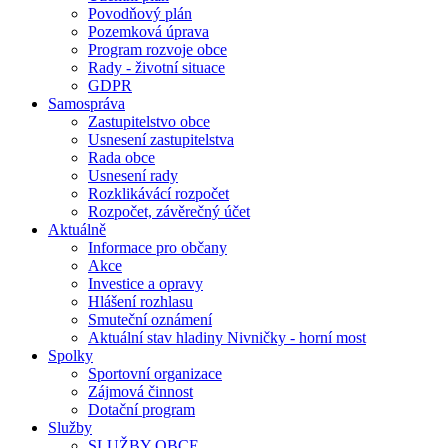
Povodňový plán
Pozemková úprava
Program rozvoje obce
Rady - životní situace
GDPR
Samospráva
Zastupitelstvo obce
Usnesení zastupitelstva
Rada obce
Usnesení rady
Rozklikávácí rozpočet
Rozpočet, závěrečný účet
Aktuálně
Informace pro občany
Akce
Investice a opravy
Hlášení rozhlasu
Smuteční oznámení
Aktuální stav hladiny Nivničky - horní most
Spolky
Sportovní organizace
Zájmová činnost
Dotační program
Služby
SLUŽBY OBCE