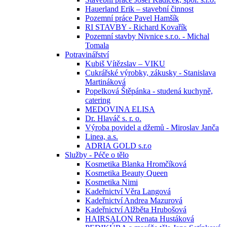
Hauerland Erik – stavební činnost
Pozemní práce Pavel Hamšík
RI STAVBY - Richard Kovařík
Pozemní stavby Nivnice s.r.o. - Michal
Tomala
Potravinářství
Kubiš Vítězslav – VIKU
Cukrářské výrobky, zákusky - Stanislava
Martináková
Popelková Štěpánka - studená kuchyně,
catering
MEDOVINA ELISA
Dr. Hlaváč s. r. o.
Výroba povidel a džemů - Miroslav Janča
Linea, a.s.
ADRIA GOLD s.r.o
Služby - Péče o tělo
Kosmetika Blanka Hromčíková
Kosmetika Beauty Queen
Kosmetika Nimi
Kadeřnictví Věra Langová
Kadeřnictví Andrea Mazurová
Kadeřnictví Alžběta Hrubošová
HAIRSALON Renata Hustáková