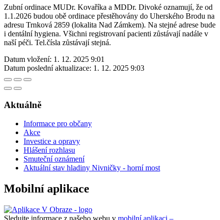
Zubní ordinace MUDr. Kovaříka a MDDr. Divoké oznamují, že od
1.1.2026 budou obě ordinace přestěhovány do Uherského Brodu na
adresu Trnková 2859 (lokalita Nad Zámkem). Na stejné adrese bude
i dentální hygiena. Všichni registrovaní pacienti zůstávají nadále v
naší péči. Tel.čísla zůstávají stejná.
Datum vložení:
1. 12. 2025 9:01
Datum poslední aktualizace:
1. 12. 2025 9:03
Aktuálně
Informace pro občany
Akce
Investice a opravy
Hlášení rozhlasu
Smuteční oznámení
Aktuální stav hladiny Nivničky - horní most
Mobilní aplikace
Sledujte informace z našeho webu v
mobilní aplikaci –