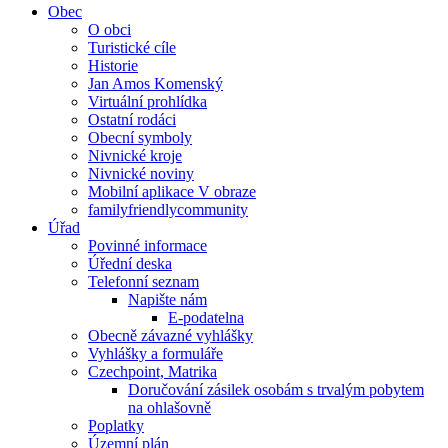
Obec
O obci
Turistické cíle
Historie
Jan Amos Komenský
Virtuální prohlídka
Ostatní rodáci
Obecní symboly
Nivnické kroje
Nivnické noviny
Mobilní aplikace V obraze
familyfriendlycommunity
Úřad
Povinné informace
Úřední deska
Telefonní seznam
Napište nám
E-podatelna
Obecně závazné vyhlášky
Vyhlášky a formuláře
Czechpoint, Matrika
Doručování zásilek osobám s trvalým pobytem
na ohlašovně
Poplatky
Územní plán