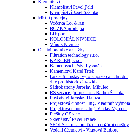
Klempířství
Klempířství Pavel Feltl
Klempířství Josef Šašinka
Místní prodejny
Večerka Loi & An
BOŽKA prodejna
LHsport
KOLONIÁL NIVNICE
Víno z Nivnice
Ostatní podniky a služby
Filtration technology s.r.o.
KARGEN, s.r.o.
Kamenosochařství Lysoněk
Kamenictví Karel Trtek
Lukeš Stanislav, výroba pažeb a náhradní
díly pro historická vozidla
Sádrokartony Jaroslav Mikulec
RS service group s.r.o. - Radim Šašinka
Puškařství Jaroslav Haluza
Projektová činnost - Ing. Vladimír Výmola
Projektová činnost - Ing. Václav Výmola
Plošiny CZ s.r.o.
Sklenářství Pavel Franek
SEOPS s.r.o. - montážní a požární plošiny
Vedení účetnictví - Vrágová Barbora