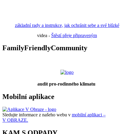
základní rady a instrukce, jak ochránit sebe a své blízké
videa -
Štěstí přeje připraveným
FamilyFriendlyCommunity
audit pro-rodinného klimatu
Mobilní aplikace
Sledujte informace z našeho webu v
mobilní aplikaci –
V OBRAZE.
KAM S ODPADY