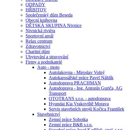
ODPADY
HŘBITOV
Společenský dům Beseda
Obecní knihovna
DĚTSKÁ SKUPINA Nivnice
Nivnická riviéra
Sportovní areál
Relax centrum
Zdravotnictví
Charitní dům
Ubytování a stravování
Firmy a podnikatelé
Auto - moto
Autolakovna - Miroslav Volný
Autokarosářské práce Pavel Náhlík
Autodoprava PRACHMAN
Autodoprava - Ing. Antonín Guriča, AG
Transport
OTOTRANS s.r.o. - autodoprava
Hyundai Kia Vrakoviště Morava
Servis stavebních strojů Kočica František
Stavebnictví
Zemní práce Sobotka
Zemní práce B&B s.r.o.
Stavební práce Josef Kadlček, spol. s.r.o.