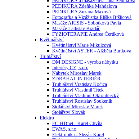
PEDIKÚRA a masáže těla Jana Setínková
PEDIKÚRA Zdeňka Mahdalová
PEDIKÚRA Zuzana Maxová
Fotografka a Vizážistka Eliška Bršlicová
Masáže ARISIS - Sobotková Pavla
Masáže Ladislav Bradáč
FYZIOTERAPIE Andrea Čertíková
Květinářství
Květinářství Marie Mikulcová
Květinářství ASTER - Alžběta Bartková
Truhlářství
DM DESIGNE - výroba nábytku
Interiéry CZ, s.r.o.
Nábytek Miroslav Marek
ZDRÁHAL INTERIÉR
Truhlářství Vratislav Kočica
Truhlářství Vlastimil Trtek
Truhlářství Vladimír Okrouhlecký
Truhlářství Rostislav Soukeník
Stolářství Miroslav Marek
Stolářství Slovák
Elektro
FC-HDnet - Karel Chvíla
EWAS, s.r.o.
Elektronika - Slezák Karel