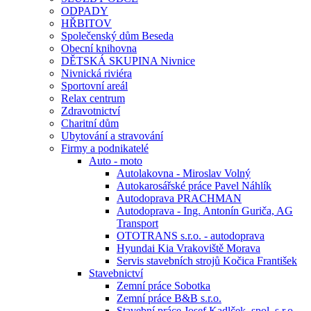
ODPADY
HŘBITOV
Společenský dům Beseda
Obecní knihovna
DĚTSKÁ SKUPINA Nivnice
Nivnická riviéra
Sportovní areál
Relax centrum
Zdravotnictví
Charitní dům
Ubytování a stravování
Firmy a podnikatelé
Auto - moto
Autolakovna - Miroslav Volný
Autokarosářské práce Pavel Náhlík
Autodoprava PRACHMAN
Autodoprava - Ing. Antonín Guriča, AG
Transport
OTOTRANS s.r.o. - autodoprava
Hyundai Kia Vrakoviště Morava
Servis stavebních strojů Kočica František
Stavebnictví
Zemní práce Sobotka
Zemní práce B&B s.r.o.
Stavební práce Josef Kadlček, spol. s.r.o.