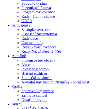
Povodňový plán
Pozemková úprava
Program rozvoje obce
Rady - životní situace
GDPR
Samospráva
Zastupitelstvo obce
Usnesení zastupitelstva
Rada obce
Usnesení rady
Rozklikávácí rozpočet
Rozpočet, závěrečný účet
Aktuálně
Informace pro občany
Akce
Investice a opravy
Hlášení rozhlasu
Smuteční oznámení
Aktuální stav hladiny Nivničky - horní most
Spolky
Sportovní organizace
Zájmová činnost
Dotační program
Služby
SLUŽBY OBCE