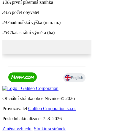
1261
první písemná zmínka
3331
počet obyvatel
247
nadmořská výška (m n. m.)
2547
katastrální výměra (ha)
Oficiální stránka obce Nivnice © 2026
Provozovatel
Galileo Corporation s.r.o.
Poslední aktualizace: 7. 8. 2026
Změna vzhledu
,
Struktura stránek