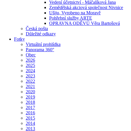
Vedení účetnictví - Máčalíková Jana
Zemědělská akciová společnost Nivnice
Ušiju, Vyrobeno na Moravě
Pohřební služby ARTE
OPRAVNA ODĚVŮ Věra Bartošová
Česká pošta
Důležité odkazy
Fotky
Virtuální prohlídka
Panorama 360°
Obec
2026
2025
2024
2023
2022
2021
2020
2019
2018
2017
2016
2015
2014
2013