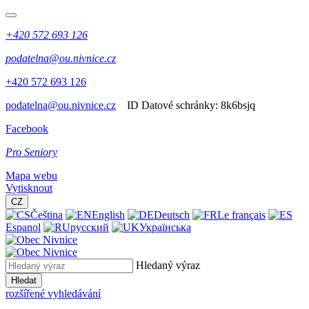
+420 572 693 126
podatelna@ou.nivnice.cz
+420 572 693 126
podatelna@ou.nivnice.cz
ID Datové schránky:
8k6bsjq
Facebook
Pro Seniory
Mapa webu
Vytisknout
CZ
Čeština
English
Deutsch
Le français
Espanol
русский
Українська
Hledaný výraz
Hledat
rozšířené vyhledávání