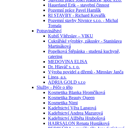
Hauerland Erik – stavební činnost
Pozemní práce Pavel Hamšík
RI STAVBY - Richard Kovařík
Pozemní stavby Nivnice s.r.o. - Michal
Tomala
Potravinářství
Kubiš Vítězslav – VIKU
Cukrářské výrobky, zákusky - Stanislava
Martináková
Popelková Štěpánka - studená kuchyně,
catering
MEDOVINA ELISA
Dr. Hlaváč s. r. o.
Výroba povidel a džemů - Miroslav Janča
Linea, a.s.
ADRIA GOLD s.r.o
Služby - Péče o tělo
Kosmetika Blanka Hromčíková
Kosmetika Beauty Queen
Kosmetika Nimi
Kadeřnictví Věra Langová
Kadeřnictví Andrea Mazurová
Kadeřnictví Alžběta Hrubošová
HAIRSALON Renata Hustáková