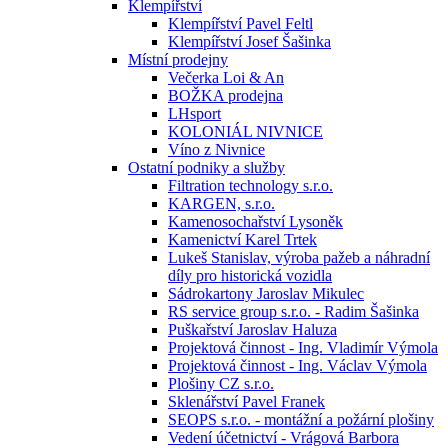
Klempířství
Klempířství Pavel Feltl
Klempířství Josef Šašinka
Místní prodejny
Večerka Loi & An
BOŽKA prodejna
LHsport
KOLONIÁL NIVNICE
Víno z Nivnice
Ostatní podniky a služby
Filtration technology s.r.o.
KARGEN, s.r.o.
Kamenosochařství Lysoněk
Kamenictví Karel Trtek
Lukeš Stanislav, výroba pažeb a náhradní
díly pro historická vozidla
Sádrokartony Jaroslav Mikulec
RS service group s.r.o. - Radim Šašinka
Puškařství Jaroslav Haluza
Projektová činnost - Ing. Vladimír Výmola
Projektová činnost - Ing. Václav Výmola
Plošiny CZ s.r.o.
Sklenářství Pavel Franek
SEOPS s.r.o. - montážní a požární plošiny
Vedení účetnictví - Vrágová Barbora