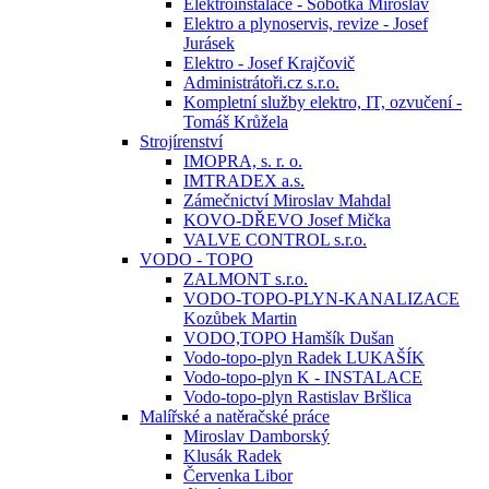
Elektroinstalace - Sobotka Miroslav
Elektro a plynoservis, revize - Josef
Jurásek
Elektro - Josef Krajčovič
Administrátoři.cz s.r.o.
Kompletní služby elektro, IT, ozvučení -
Tomáš Krůžela
Strojírenství
IMOPRA, s. r. o.
IMTRADEX a.s.
Zámečnictví Miroslav Mahdal
KOVO-DŘEVO Josef Mička
VALVE CONTROL s.r.o.
VODO - TOPO
ZALMONT s.r.o.
VODO-TOPO-PLYN-KANALIZACE
Kozůbek Martin
VODO,TOPO Hamšík Dušan
Vodo-topo-plyn Radek LUKAŠÍK
Vodo-topo-plyn K - INSTALACE
Vodo-topo-plyn Rastislav Bršlica
Malířské a natěračské práce
Miroslav Damborský
Klusák Radek
Červenka Libor