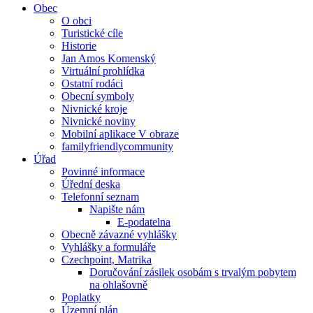
Obec
O obci
Turistické cíle
Historie
Jan Amos Komenský
Virtuální prohlídka
Ostatní rodáci
Obecní symboly
Nivnické kroje
Nivnické noviny
Mobilní aplikace V obraze
familyfriendlycommunity
Úřad
Povinné informace
Úřední deska
Telefonní seznam
Napište nám
E-podatelna
Obecně závazné vyhlášky
Vyhlášky a formuláře
Czechpoint, Matrika
Doručování zásilek osobám s trvalým pobytem
na ohlašovně
Poplatky
Územní plán