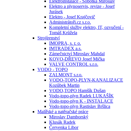
Elektroinstalace - Sobotka Miroslav
Elektro a plynoservis, revize - Josef
Jurásek
Elektro - Josef Krajčovič
Administrátoři.cz s.r.o.
Kompletní služby elektro, IT, ozvučení -
Tomáš Krůžela
Strojírenství
IMOPRA, s. r. o.
IMTRADEX a.s.
Zámečnictví Miroslav Mahdal
KOVO-DŘEVO Josef Mička
VALVE CONTROL s.r.o.
VODO - TOPO
ZALMONT s.r.o.
VODO-TOPO-PLYN-KANALIZACE
Kozůbek Martin
VODO,TOPO Hamšík Dušan
Vodo-topo-plyn Radek LUKAŠÍK
Vodo-topo-plyn K - INSTALACE
Vodo-topo-plyn Rastislav Bršlica
Malířské a natěračské práce
Miroslav Damborský
Klusák Radek
Červenka Libor