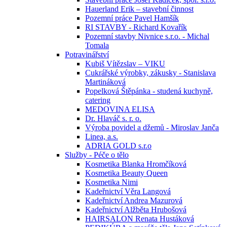
Hauerland Erik – stavební činnost
Pozemní práce Pavel Hamšík
RI STAVBY - Richard Kovařík
Pozemní stavby Nivnice s.r.o. - Michal
Tomala
Potravinářství
Kubiš Vítězslav – VIKU
Cukrářské výrobky, zákusky - Stanislava
Martináková
Popelková Štěpánka - studená kuchyně,
catering
MEDOVINA ELISA
Dr. Hlaváč s. r. o.
Výroba povidel a džemů - Miroslav Janča
Linea, a.s.
ADRIA GOLD s.r.o
Služby - Péče o tělo
Kosmetika Blanka Hromčíková
Kosmetika Beauty Queen
Kosmetika Nimi
Kadeřnictví Věra Langová
Kadeřnictví Andrea Mazurová
Kadeřnictví Alžběta Hrubošová
HAIRSALON Renata Hustáková