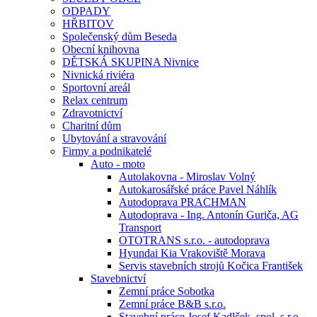
ODPADY
HŘBITOV
Společenský dům Beseda
Obecní knihovna
DĚTSKÁ SKUPINA Nivnice
Nivnická riviéra
Sportovní areál
Relax centrum
Zdravotnictví
Charitní dům
Ubytování a stravování
Firmy a podnikatelé
Auto - moto
Autolakovna - Miroslav Volný
Autokarosářské práce Pavel Náhlík
Autodoprava PRACHMAN
Autodoprava - Ing. Antonín Guriča, AG
Transport
OTOTRANS s.r.o. - autodoprava
Hyundai Kia Vrakoviště Morava
Servis stavebních strojů Kočica František
Stavebnictví
Zemní práce Sobotka
Zemní práce B&B s.r.o.
Stavební práce Josef Kadlček, spol. s.r.o.