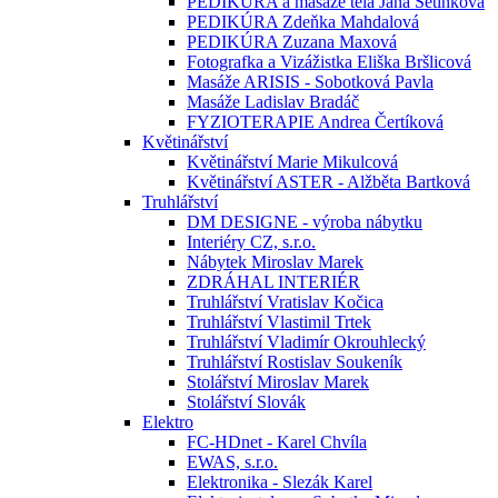
PEDIKÚRA a masáže těla Jana Setínková
PEDIKÚRA Zdeňka Mahdalová
PEDIKÚRA Zuzana Maxová
Fotografka a Vizážistka Eliška Bršlicová
Masáže ARISIS - Sobotková Pavla
Masáže Ladislav Bradáč
FYZIOTERAPIE Andrea Čertíková
Květinářství
Květinářství Marie Mikulcová
Květinářství ASTER - Alžběta Bartková
Truhlářství
DM DESIGNE - výroba nábytku
Interiéry CZ, s.r.o.
Nábytek Miroslav Marek
ZDRÁHAL INTERIÉR
Truhlářství Vratislav Kočica
Truhlářství Vlastimil Trtek
Truhlářství Vladimír Okrouhlecký
Truhlářství Rostislav Soukeník
Stolářství Miroslav Marek
Stolářství Slovák
Elektro
FC-HDnet - Karel Chvíla
EWAS, s.r.o.
Elektronika - Slezák Karel