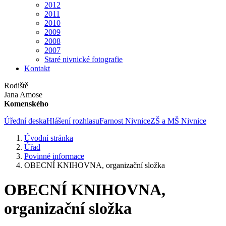
2012
2011
2010
2009
2008
2007
Staré nivnické fotografie
Kontakt
Rodiště
Jana Amose
Komenského
Úřední deska
Hlášení rozhlasu
Farnost Nivnice
ZŠ a MŠ Nivnice
Úvodní stránka
Úřad
Povinné informace
OBECNÍ KNIHOVNA, organizační složka
OBECNÍ KNIHOVNA,
organizační složka