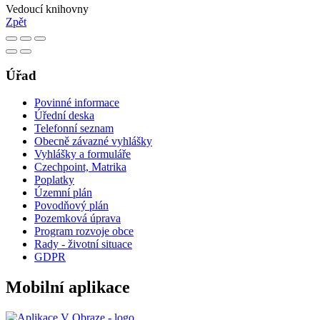
Vedoucí knihovny
Zpět
Úřad
Povinné informace
Úřední deska
Telefonní seznam
Obecně závazné vyhlášky
Vyhlášky a formuláře
Czechpoint, Matrika
Poplatky
Územní plán
Povodňový plán
Pozemková úprava
Program rozvoje obce
Rady - životní situace
GDPR
Mobilní aplikace