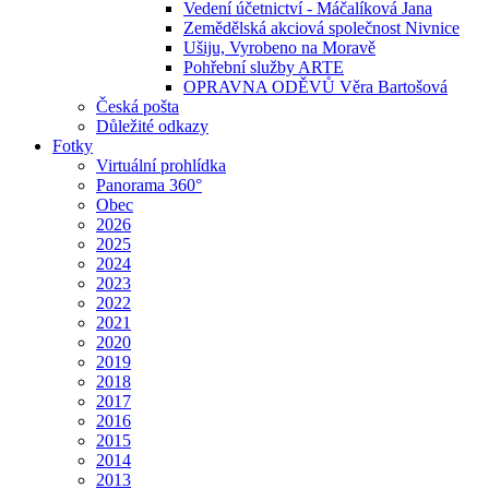
Vedení účetnictví - Máčalíková Jana
Zemědělská akciová společnost Nivnice
Ušiju, Vyrobeno na Moravě
Pohřební služby ARTE
OPRAVNA ODĚVŮ Věra Bartošová
Česká pošta
Důležité odkazy
Fotky
Virtuální prohlídka
Panorama 360°
Obec
2026
2025
2024
2023
2022
2021
2020
2019
2018
2017
2016
2015
2014
2013