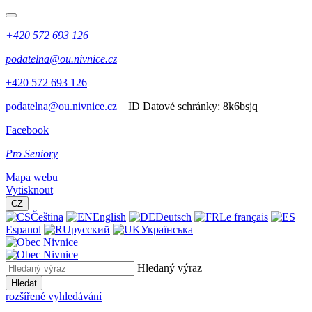
+420 572 693 126
podatelna@ou.nivnice.cz
+420 572 693 126
podatelna@ou.nivnice.cz
ID Datové schránky:
8k6bsjq
Facebook
Pro Seniory
Mapa webu
Vytisknout
CZ
Čeština
English
Deutsch
Le français
Espanol
русский
Українська
Hledaný výraz
Hledat
rozšířené vyhledávání