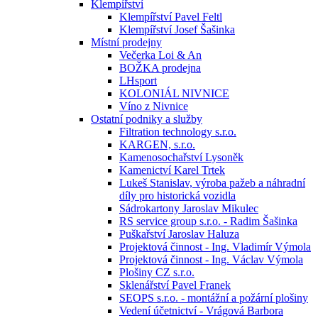
Klempířství
Klempířství Pavel Feltl
Klempířství Josef Šašinka
Místní prodejny
Večerka Loi & An
BOŽKA prodejna
LHsport
KOLONIÁL NIVNICE
Víno z Nivnice
Ostatní podniky a služby
Filtration technology s.r.o.
KARGEN, s.r.o.
Kamenosochařství Lysoněk
Kamenictví Karel Trtek
Lukeš Stanislav, výroba pažeb a náhradní
díly pro historická vozidla
Sádrokartony Jaroslav Mikulec
RS service group s.r.o. - Radim Šašinka
Puškařství Jaroslav Haluza
Projektová činnost - Ing. Vladimír Výmola
Projektová činnost - Ing. Václav Výmola
Plošiny CZ s.r.o.
Sklenářství Pavel Franek
SEOPS s.r.o. - montážní a požární plošiny
Vedení účetnictví - Vrágová Barbora