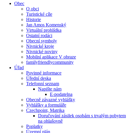
Obec
O obci
Turistické cíle
Historie
Jan Amos Komenský
Virtuální prohlídka
Ostatní rodáci
Obecní symboly
Nivnické kroje
Nivnické noviny
Mobilní aplikace V obraze
familyfriendlycommunity
Úřad
Povinné informace
Úřední deska
Telefonní seznam
Napište nám
E-podatelna
Obecně závazné vyhlášky
Vyhlášky a formuláře
Czechpoint, Matrika
Doručování zásilek osobám s trvalým pobytem
na ohlašovně
Poplatky
Územní plán