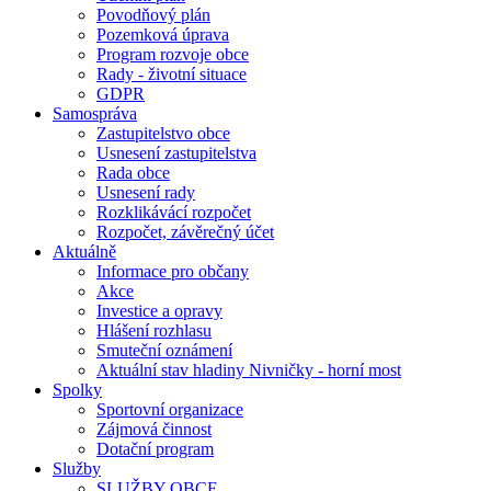
Povodňový plán
Pozemková úprava
Program rozvoje obce
Rady - životní situace
GDPR
Samospráva
Zastupitelstvo obce
Usnesení zastupitelstva
Rada obce
Usnesení rady
Rozklikávácí rozpočet
Rozpočet, závěrečný účet
Aktuálně
Informace pro občany
Akce
Investice a opravy
Hlášení rozhlasu
Smuteční oznámení
Aktuální stav hladiny Nivničky - horní most
Spolky
Sportovní organizace
Zájmová činnost
Dotační program
Služby
SLUŽBY OBCE