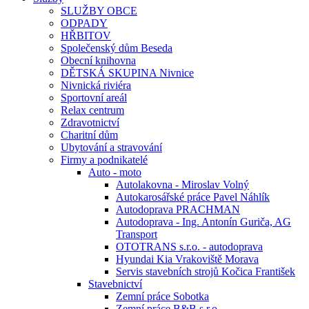
SLUŽBY OBCE
ODPADY
HŘBITOV
Společenský dům Beseda
Obecní knihovna
DĚTSKÁ SKUPINA Nivnice
Nivnická riviéra
Sportovní areál
Relax centrum
Zdravotnictví
Charitní dům
Ubytování a stravování
Firmy a podnikatelé
Auto - moto
Autolakovna - Miroslav Volný
Autokarosářské práce Pavel Náhlík
Autodoprava PRACHMAN
Autodoprava - Ing. Antonín Guriča, AG
Transport
OTOTRANS s.r.o. - autodoprava
Hyundai Kia Vrakoviště Morava
Servis stavebních strojů Kočica František
Stavebnictví
Zemní práce Sobotka
Zemní práce B&B s.r.o.