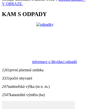
V OBRAZE.
KAM S ODPADY
informace o likvidaci odpadů
1261
první písemná zmínka
3331
počet obyvatel
247
nadmořská výška (m n. m.)
2547
katastrální výměra (ha)