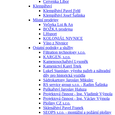
Červenka Libor
Klempířství
Klempířství Pavel Feltl
Klempířství Josef Šašinka
Místní prodejny
Večerka Loi & An
BOŽKA prodejna
LHsport
KOLONIÁL NIVNICE
Víno z Nivnice
Ostatní podniky a služby
Filtration technology s.r.o.
KARGEN, s.r.o.
Kamenosochařství Lysoněk
Kamenictví Karel Trtek
Lukeš Stanislav, výroba pažeb a náhradní
díly pro historická vozidla
Sádrokartony Jaroslav Mikulec
RS service group s.r.o. - Radim Šašinka
Puškařství Jaroslav Haluza
Projektová činnost - Ing. Vladimír Výmola
Projektová činnost - Ing. Václav Výmola
Plošiny CZ s.r.o.
Sklenářství Pavel Franek
SEOPS s.r.o. - montážní a požární plošiny