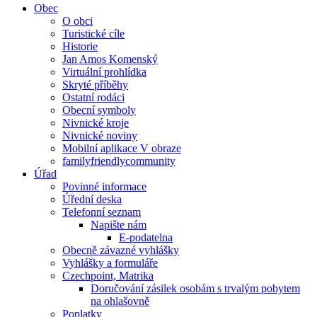
Obec
O obci
Turistické cíle
Historie
Jan Amos Komenský
Virtuální prohlídka
Skryté příběhy
Ostatní rodáci
Obecní symboly
Nivnické kroje
Nivnické noviny
Mobilní aplikace V obraze
familyfriendlycommunity
Úřad
Povinné informace
Úřední deska
Telefonní seznam
Napište nám
E-podatelna
Obecně závazné vyhlášky
Vyhlášky a formuláře
Czechpoint, Matrika
Doručování zásilek osobám s trvalým pobytem
na ohlašovně
Poplatky