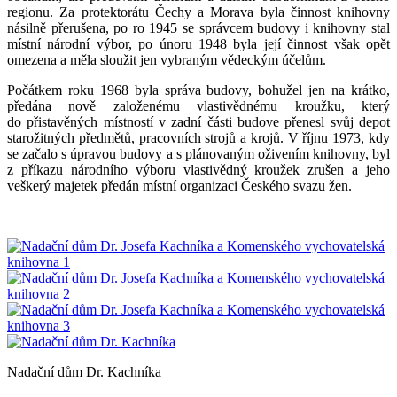
regionu. Za protektorátu Čechy a Morava byla činnost knihovny
násilně přerušena, po ro 1945 se správcem budovy i knihovny stal
místní národní výbor, po únoru 1948 byla její činnost však opět
omezena a měla sloužit jen vybraným vědeckým účelům.
Počátkem roku 1968 byla správa budovy, bohužel jen na krátko,
předána nově založenému vlastivědnému kroužku, který
do přistavěných místností v zadní části budove přenesl svůj depot
starožitných předmětů, pracovních strojů a krojů. V říjnu 1973, kdy
se začalo s úpravou budovy a s plánovaným oživením knihovny, byl
z příkazu národního výboru vlastivědný kroužek zrušen a jeho
veškerý majetek předán místní organizaci Českého svazu žen.
Nadační dům Dr. Kachníka