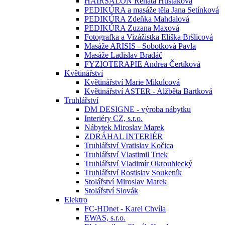
HAIRSALON Renata Hustáková
PEDIKÚRA a masáže těla Jana Setínková
PEDIKÚRA Zdeňka Mahdalová
PEDIKÚRA Zuzana Maxová
Fotografka a Vizážistka Eliška Bršlicová
Masáže ARISIS - Sobotková Pavla
Masáže Ladislav Bradáč
FYZIOTERAPIE Andrea Čertíková
Květinářství
Květinářství Marie Mikulcová
Květinářství ASTER - Alžběta Bartková
Truhlářství
DM DESIGNE - výroba nábytku
Interiéry CZ, s.r.o.
Nábytek Miroslav Marek
ZDRÁHAL INTERIÉR
Truhlářství Vratislav Kočica
Truhlářství Vlastimil Trtek
Truhlářství Vladimír Okrouhlecký
Truhlářství Rostislav Soukeník
Stolářství Miroslav Marek
Stolářství Slovák
Elektro
FC-HDnet - Karel Chvíla
EWAS, s.r.o.