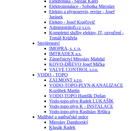
Elektronika - Slezák Karel
Elektroinstalace - Sobotka Miroslav
Elektro a plynoservis, revize - Josef
Jurásek
Elektro - Josef Krajčovič
Administrátoři.cz s.r.o.
Kompletní služby elektro, IT, ozvučení -
Tomáš Krůžela
Strojírenství
IMOPRA, s. r. o.
IMTRADEX a.s.
Zámečnictví Miroslav Mahdal
KOVO-DŘEVO Josef Mička
VALVE CONTROL s.r.o.
VODO - TOPO
ZALMONT s.r.o.
VODO-TOPO-PLYN-KANALIZACE
Kozůbek Martin
VODO,TOPO Hamšík Dušan
Vodo-topo-plyn Radek LUKAŠÍK
Vodo-topo-plyn K - INSTALACE
Vodo-topo-plyn Rastislav Bršlica
Malířské a natěračské práce
Miroslav Damborský
Klusák Radek