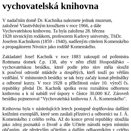
vychovatelská knihovna
V nadačním domě Dr. Kachníka naleznete jednak muzeum,
založené Vlastivědným kroužkem v roce 1966, a dále
Vychovatelskou knihovnu. Ta byla založena 28. března
1928 nivnickým rodákem, profesorem Karlovy university, ThDr.
Josefem Kachníkem (1859 - 1940), nadšeným ctitelem Komenského
a propagátorem Nivnice jako rodiště Komenského.
Zakladatel Josef Kachník v roce 1883 zakoupil od poštmistra
Rottmana domek č.p. 138, aby v něm zřídil Hospodářsko -
vychovatelskou besídku, které podle jeho slov měla sloužit
k poučení odrostlé mládeže a dospělých, kteří touží po větším
vzdělání. V místnostech besídky se tak brzy začaly konat přednášky
a odborné kurzy. V roce 1928 u příležitosti oslav 10. výročí čs.
republiky předal Dr. Kachník spolku svou rozsáhlou odbornou
knihovnu a k ní nabídl své úspory v částce 30.000 Kč. Zároveň
besídku pojmenoval "Vychovatelská knihovna J. Á. Komenského".
Knihovna byla v následujících letech postupně doplňována dalšími
knižními exempláři, které sem zasílali příznivci a odborníci na J. Á.
Komenského z celého světa. Až do konce první republiky sloužila
jako zdroj poznatků o životě a díle Učitele národů nejen místním
občanům, ale především učitelům a dalším odbaorníkům z celého