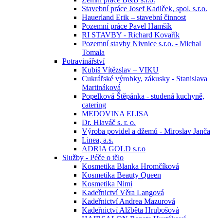
Stavební práce Josef Kadlček, spol. s.r.o.
Hauerland Erik – stavební činnost
Pozemní práce Pavel Hamšík
RI STAVBY - Richard Kovařík
Pozemní stavby Nivnice s.r.o. - Michal
Tomala
Potravinářství
Kubiš Vítězslav – VIKU
Cukrářské výrobky, zákusky - Stanislava
Martináková
Popelková Štěpánka - studená kuchyně,
catering
MEDOVINA ELISA
Dr. Hlaváč s. r. o.
Výroba povidel a džemů - Miroslav Janča
Linea, a.s.
ADRIA GOLD s.r.o
Služby - Péče o tělo
Kosmetika Blanka Hromčíková
Kosmetika Beauty Queen
Kosmetika Nimi
Kadeřnictví Věra Langová
Kadeřnictví Andrea Mazurová
Kadeřnictví Alžběta Hrubošová