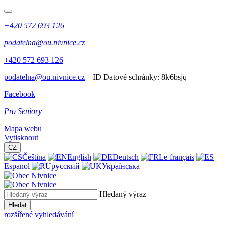
+420 572 693 126
podatelna@ou.nivnice.cz
+420 572 693 126
podatelna@ou.nivnice.cz
ID Datové schránky:
8k6bsjq
Facebook
Pro Seniory
Mapa webu
Vytisknout
CZ
Čeština
English
Deutsch
Le français
Espanol
русский
Українська
Hledaný výraz
Hledat
rozšířené vyhledávání