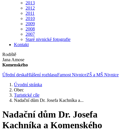
2013
2012
2011
2010
2009
2008
2007
Staré nivnické fotografie
Kontakt
Rodiště
Jana Amose
Komenského
Úřední deska
Hlášení rozhlasu
Farnost Nivnice
ZŠ a MŠ Nivnice
Úvodní stránka
Obec
Turistické cíle
Nadační dům Dr. Josefa Kachníka a...
Nadační dům Dr. Josefa
Kachníka a Komenského