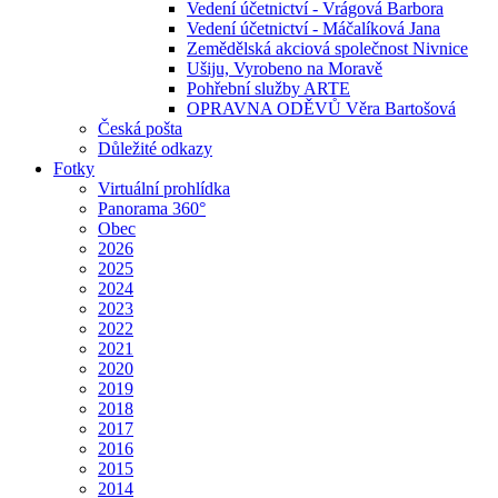
Vedení účetnictví - Vrágová Barbora
Vedení účetnictví - Máčalíková Jana
Zemědělská akciová společnost Nivnice
Ušiju, Vyrobeno na Moravě
Pohřební služby ARTE
OPRAVNA ODĚVŮ Věra Bartošová
Česká pošta
Důležité odkazy
Fotky
Virtuální prohlídka
Panorama 360°
Obec
2026
2025
2024
2023
2022
2021
2020
2019
2018
2017
2016
2015
2014