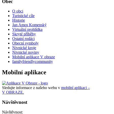
Obec
O obci
Turistické cíle
Historie
Jan Amos Komenský
Virtuální prohlídka
Skryté příběhy
Ostatní rodáci
Obecní symboly
Nivnické kroje
Nivnické noviny
Mobilní aplikace V obraze
familyfriendlycommunity
Mobilní aplikace
Sledujte informace z našeho webu v
mobilní aplikaci –
V OBRAZE.
Návštěvnost
Návštěvnost: