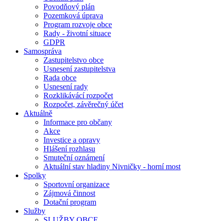
Povodňový plán
Pozemková úprava
Program rozvoje obce
Rady - životní situace
GDPR
Samospráva
Zastupitelstvo obce
Usnesení zastupitelstva
Rada obce
Usnesení rady
Rozklikávácí rozpočet
Rozpočet, závěrečný účet
Aktuálně
Informace pro občany
Akce
Investice a opravy
Hlášení rozhlasu
Smuteční oznámení
Aktuální stav hladiny Nivničky - horní most
Spolky
Sportovní organizace
Zájmová činnost
Dotační program
Služby
SLUŽBY OBCE