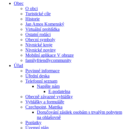
Obec
O obci
Turistické cíle
Historie
Jan Amos Komenský
Virtuální prohlídka
Ostatní rodáci
Obecní symboly
Nivnické kroje
Nivnické noviny
Mobilní aplikace V obraze
familyfriendlycommunity
Úřad
Povinné informace
Úřední deska
Telefonní seznam
Napište nám
E-podatelna
Obecně závazné vyhlášky
Vyhlášky a formuláře
Czechpoint, Matrika
Doručování zásilek osobám s trvalým pobytem
na ohlašovně
Poplatky
Územní plán