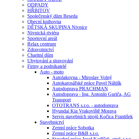
ODPADY
HŘBITOV
Společenský dům Beseda
Obecní knihovna
DĚTSKÁ SKUPINA Nivnice
Nivnická riviéra
Sportovní areál
Relax centrum
Zdravotnictví
Charitní dům
Ubytování a stravování
Firmy a podnikatelé
Auto - moto
Autolakovna - Miroslav Volný
Autokarosářské práce Pavel Náhlík
Autodoprava PRACHMAN
Autodoprava - Ing. Antonín Guriča, AG
Transport
OTOTRANS s.r.o. - autodoprava
Hyundai Kia Vrakoviště Morava
Servis stavebních strojů Kočica František
Stavebnictví
Zemní práce Sobotka
Zemní práce B&B s.r.o.
Stavební práce Josef Kadlček, spol. s.r.o.