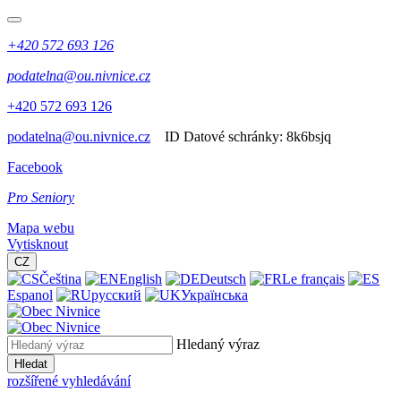
+420 572 693 126
podatelna@ou.nivnice.cz
+420 572 693 126
podatelna@ou.nivnice.cz
ID Datové schránky:
8k6bsjq
Facebook
Pro Seniory
Mapa webu
Vytisknout
CZ
Čeština
English
Deutsch
Le français
Espanol
русский
Українська
Hledaný výraz
Hledat
rozšířené vyhledávání