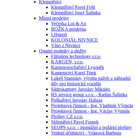
Klempířství
Klempířství Pavel Feltl
Klempířství Josef Šašinka
Místní prodejny
Večerka Loi & An
BOŽKA prodejna
LHsport
KOLONIÁL NIVNICE
Víno z Nivnice
Ostatní podniky a služby
Filtration technology s.r.o.
KARGEN, s.r.o.
Kamenosochařství Lysoněk
Kamenictví Karel Trtek
Lukeš Stanislav, výroba pažeb a náhradní
díly pro historická vozidla
Sádrokartony Jaroslav Mikulec
RS service group s.r.o. - Radim Šašinka
Puškařství Jaroslav Haluza
Projektová činnost - Ing. Vladimír Výmola
Projektová činnost - Ing. Václav Výmola
Plošiny CZ s.r.o.
Sklenářství Pavel Franek
SEOPS s.r.o. - montážní a požární plošiny
Vedení účetnictví - Vrágová Barbora