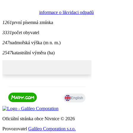
informace o likvidaci odpadů
1261
první písemná zmínka
3331
počet obyvatel
247
nadmořská výška (m n. m.)
2547
katastrální výměra (ha)
Oficiální stránka obce Nivnice © 2026
Provozovatel
Galileo Corporation s.r.o.