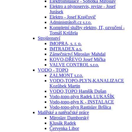
Elektroinstalace - Sobotka Miroslav
Elektro a plynoservis, revize - Josef
Jurásek
Elektro - Josef Krajčovič
Administrátoři.cz s.r.o.
Kompletní služby elektro, IT, ozvučení -
Tomáš Krůžela
Strojírenství
IMOPRA, s. r. o.
IMTRADEX a.s.
Zámečnictví Miroslav Mahdal
KOVO-DŘEVO Josef Mička
VALVE CONTROL s.r.o.
VODO - TOPO
ZALMONT s.r.o.
VODO-TOPO-PLYN-KANALIZACE
Kozůbek Martin
VODO,TOPO Hamšík Dušan
Vodo-topo-plyn Radek LUKAŠÍK
Vodo-topo-plyn K - INSTALACE
Vodo-topo-plyn Rastislav Bršlica
Malířské a natěračské práce
Miroslav Damborský
Klusák Radek
Červenka Libor