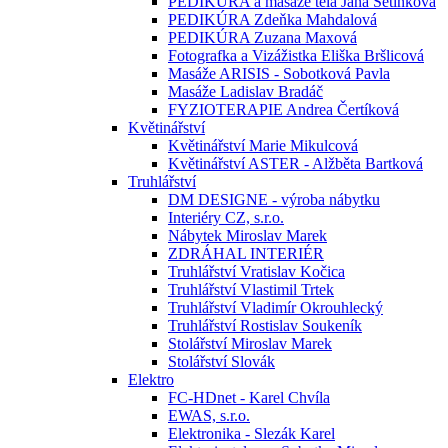
PEDIKÚRA a masáže těla Jana Setínková
PEDIKÚRA Zdeňka Mahdalová
PEDIKÚRA Zuzana Maxová
Fotografka a Vizážistka Eliška Bršlicová
Masáže ARISIS - Sobotková Pavla
Masáže Ladislav Bradáč
FYZIOTERAPIE Andrea Čertíková
Květinářství
Květinářství Marie Mikulcová
Květinářství ASTER - Alžběta Bartková
Truhlářství
DM DESIGNE - výroba nábytku
Interiéry CZ, s.r.o.
Nábytek Miroslav Marek
ZDRÁHAL INTERIÉR
Truhlářství Vratislav Kočica
Truhlářství Vlastimil Trtek
Truhlářství Vladimír Okrouhlecký
Truhlářství Rostislav Soukeník
Stolářství Miroslav Marek
Stolářství Slovák
Elektro
FC-HDnet - Karel Chvíla
EWAS, s.r.o.
Elektronika - Slezák Karel