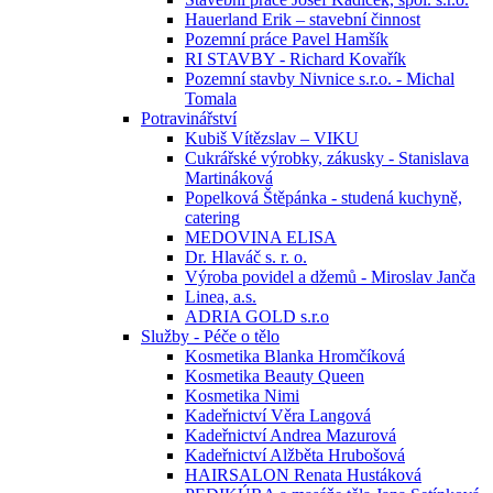
Hauerland Erik – stavební činnost
Pozemní práce Pavel Hamšík
RI STAVBY - Richard Kovařík
Pozemní stavby Nivnice s.r.o. - Michal
Tomala
Potravinářství
Kubiš Vítězslav – VIKU
Cukrářské výrobky, zákusky - Stanislava
Martináková
Popelková Štěpánka - studená kuchyně,
catering
MEDOVINA ELISA
Dr. Hlaváč s. r. o.
Výroba povidel a džemů - Miroslav Janča
Linea, a.s.
ADRIA GOLD s.r.o
Služby - Péče o tělo
Kosmetika Blanka Hromčíková
Kosmetika Beauty Queen
Kosmetika Nimi
Kadeřnictví Věra Langová
Kadeřnictví Andrea Mazurová
Kadeřnictví Alžběta Hrubošová
HAIRSALON Renata Hustáková