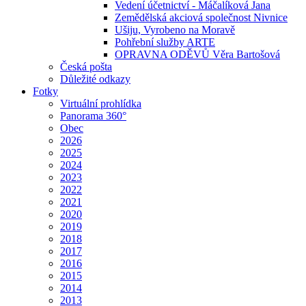
Vedení účetnictví - Máčalíková Jana
Zemědělská akciová společnost Nivnice
Ušiju, Vyrobeno na Moravě
Pohřební služby ARTE
OPRAVNA ODĚVŮ Věra Bartošová
Česká pošta
Důležité odkazy
Fotky
Virtuální prohlídka
Panorama 360°
Obec
2026
2025
2024
2023
2022
2021
2020
2019
2018
2017
2016
2015
2014
2013