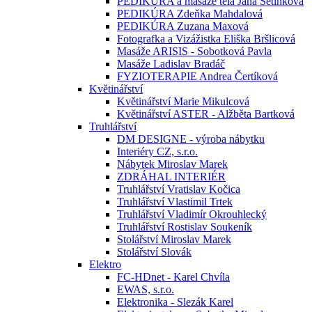
PEDIKÚRA a masáže těla Jana Setínková
PEDIKÚRA Zdeňka Mahdalová
PEDIKÚRA Zuzana Maxová
Fotografka a Vizážistka Eliška Bršlicová
Masáže ARISIS - Sobotková Pavla
Masáže Ladislav Bradáč
FYZIOTERAPIE Andrea Čertíková
Květinářství
Květinářství Marie Mikulcová
Květinářství ASTER - Alžběta Bartková
Truhlářství
DM DESIGNE - výroba nábytku
Interiéry CZ, s.r.o.
Nábytek Miroslav Marek
ZDRÁHAL INTERIÉR
Truhlářství Vratislav Kočica
Truhlářství Vlastimil Trtek
Truhlářství Vladimír Okrouhlecký
Truhlářství Rostislav Soukeník
Stolářství Miroslav Marek
Stolářství Slovák
Elektro
FC-HDnet - Karel Chvíla
EWAS, s.r.o.
Elektronika - Slezák Karel