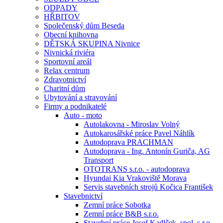
ODPADY
HŘBITOV
Společenský dům Beseda
Obecní knihovna
DĚTSKÁ SKUPINA Nivnice
Nivnická riviéra
Sportovní areál
Relax centrum
Zdravotnictví
Charitní dům
Ubytování a stravování
Firmy a podnikatelé
Auto - moto
Autolakovna - Miroslav Volný
Autokarosářské práce Pavel Náhlík
Autodoprava PRACHMAN
Autodoprava - Ing. Antonín Guriča, AG
Transport
OTOTRANS s.r.o. - autodoprava
Hyundai Kia Vrakoviště Morava
Servis stavebních strojů Kočica František
Stavebnictví
Zemní práce Sobotka
Zemní práce B&B s.r.o.
Stavební práce Josef Kadlček, spol. s.r.o.