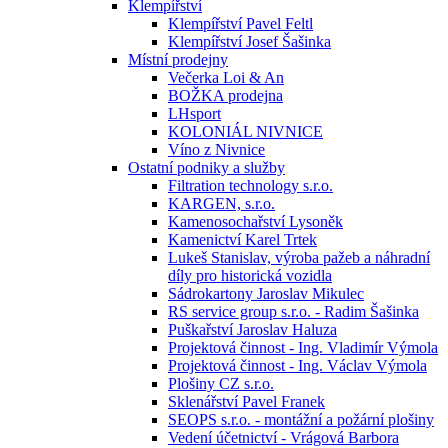
Klempířství
Klempířství Pavel Feltl
Klempířství Josef Šašinka
Místní prodejny
Večerka Loi & An
BOŽKA prodejna
LHsport
KOLONIÁL NIVNICE
Víno z Nivnice
Ostatní podniky a služby
Filtration technology s.r.o.
KARGEN, s.r.o.
Kamenosochařství Lysoněk
Kamenictví Karel Trtek
Lukeš Stanislav, výroba pažeb a náhradní
díly pro historická vozidla
Sádrokartony Jaroslav Mikulec
RS service group s.r.o. - Radim Šašinka
Puškařství Jaroslav Haluza
Projektová činnost - Ing. Vladimír Výmola
Projektová činnost - Ing. Václav Výmola
Plošiny CZ s.r.o.
Sklenářství Pavel Franek
SEOPS s.r.o. - montážní a požární plošiny
Vedení účetnictví - Vrágová Barbora