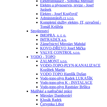
Elektroinstalace - Sobotka Miroslav
Elektro a plynoservis, revize - Josef
Jurásek
Elektro - Josef Krajčovič
Administrátoři.cz s.r.o.
Kompletní služby elektro, IT, ozvučení -
Tomáš Krůžela
Strojírenství
IMOPRA, s. r. o.
IMTRADEX a.s.
Zámečnictví Miroslav Mahdal
KOVO-DŘEVO Josef Mička
VALVE CONTROL s.r.o.
VODO - TOPO
ZALMONT s.r.o.
VODO-TOPO-PLYN-KANALIZACE
Kozůbek Martin
VODO,TOPO Hamšík Dušan
Vodo-topo-plyn Radek LUKAŠÍK
Vodo-topo-plyn K - INSTALACE
Vodo-topo-plyn Rastislav Bršlica
Malířské a natěračské práce
Miroslav Damborský
Klusák Radek
Červenka Libor