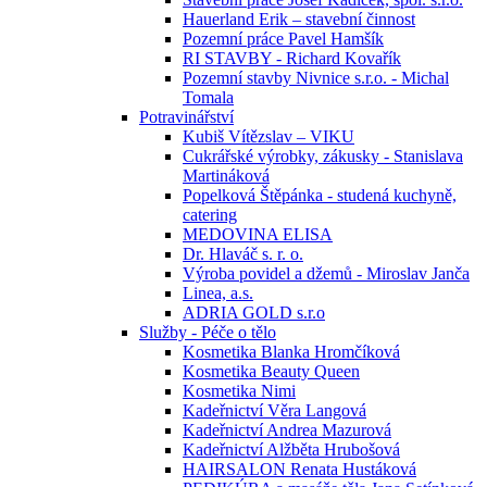
Hauerland Erik – stavební činnost
Pozemní práce Pavel Hamšík
RI STAVBY - Richard Kovařík
Pozemní stavby Nivnice s.r.o. - Michal
Tomala
Potravinářství
Kubiš Vítězslav – VIKU
Cukrářské výrobky, zákusky - Stanislava
Martináková
Popelková Štěpánka - studená kuchyně,
catering
MEDOVINA ELISA
Dr. Hlaváč s. r. o.
Výroba povidel a džemů - Miroslav Janča
Linea, a.s.
ADRIA GOLD s.r.o
Služby - Péče o tělo
Kosmetika Blanka Hromčíková
Kosmetika Beauty Queen
Kosmetika Nimi
Kadeřnictví Věra Langová
Kadeřnictví Andrea Mazurová
Kadeřnictví Alžběta Hrubošová
HAIRSALON Renata Hustáková