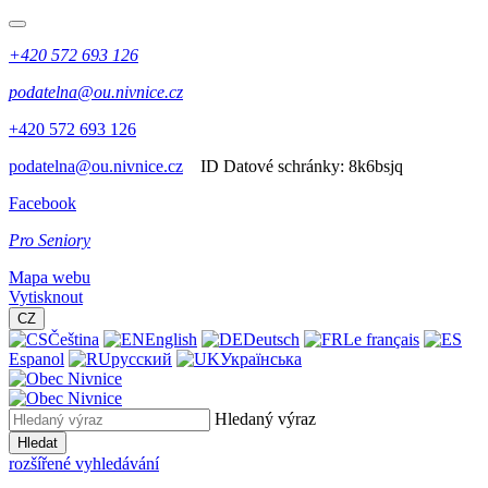
+420 572 693 126
podatelna@ou.nivnice.cz
+420 572 693 126
podatelna@ou.nivnice.cz
ID Datové schránky:
8k6bsjq
Facebook
Pro Seniory
Mapa webu
Vytisknout
CZ
Čeština
English
Deutsch
Le français
Espanol
русский
Українська
Hledaný výraz
Hledat
rozšířené vyhledávání