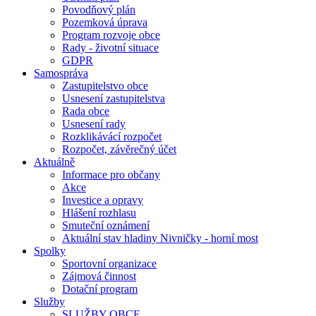
Povodňový plán
Pozemková úprava
Program rozvoje obce
Rady - životní situace
GDPR
Samospráva
Zastupitelstvo obce
Usnesení zastupitelstva
Rada obce
Usnesení rady
Rozklikávácí rozpočet
Rozpočet, závěrečný účet
Aktuálně
Informace pro občany
Akce
Investice a opravy
Hlášení rozhlasu
Smuteční oznámení
Aktuální stav hladiny Nivničky - horní most
Spolky
Sportovní organizace
Zájmová činnost
Dotační program
Služby
SLUŽBY OBCE