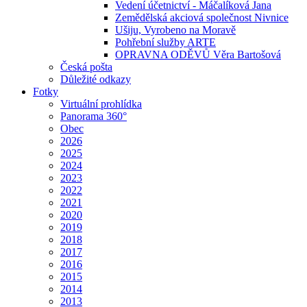
Vedení účetnictví - Máčalíková Jana
Zemědělská akciová společnost Nivnice
Ušiju, Vyrobeno na Moravě
Pohřební služby ARTE
OPRAVNA ODĚVŮ Věra Bartošová
Česká pošta
Důležité odkazy
Fotky
Virtuální prohlídka
Panorama 360°
Obec
2026
2025
2024
2023
2022
2021
2020
2019
2018
2017
2016
2015
2014
2013