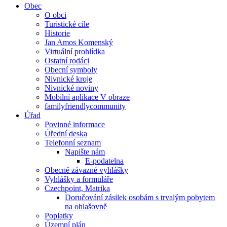
Obec
O obci
Turistické cíle
Historie
Jan Amos Komenský
Virtuální prohlídka
Ostatní rodáci
Obecní symboly
Nivnické kroje
Nivnické noviny
Mobilní aplikace V obraze
familyfriendlycommunity
Úřad
Povinné informace
Úřední deska
Telefonní seznam
Napište nám
E-podatelna
Obecně závazné vyhlášky
Vyhlášky a formuláře
Czechpoint, Matrika
Doručování zásilek osobám s trvalým pobytem
na ohlašovně
Poplatky
Územní plán