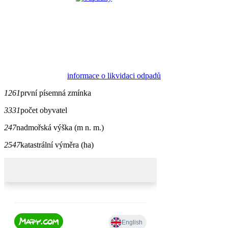
informace o likvidaci odpadů
1261
první písemná zmínka
3331
počet obyvatel
247
nadmořská výška (m n. m.)
2547
katastrální výměra (ha)