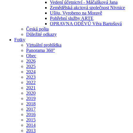
Vedení účetnictví - Máčalíková Jana
Zemědělská akciová společnost Nivnice
Ušiju, Vyrobeno na Moravě
Pohřební služby ARTE
OPRAVNA ODĚVŮ Věra Bartošová
Česká pošta
Důležité odkazy
Fotky
Virtuální prohlídka
Panorama 360°
Obec
2026
2025
2024
2023
2022
2021
2020
2019
2018
2017
2016
2015
2014
2013