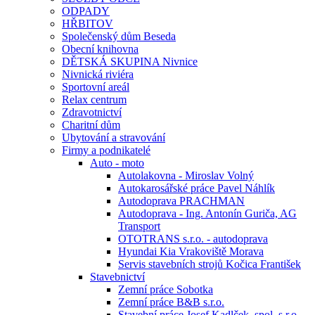
ODPADY
HŘBITOV
Společenský dům Beseda
Obecní knihovna
DĚTSKÁ SKUPINA Nivnice
Nivnická riviéra
Sportovní areál
Relax centrum
Zdravotnictví
Charitní dům
Ubytování a stravování
Firmy a podnikatelé
Auto - moto
Autolakovna - Miroslav Volný
Autokarosářské práce Pavel Náhlík
Autodoprava PRACHMAN
Autodoprava - Ing. Antonín Guriča, AG
Transport
OTOTRANS s.r.o. - autodoprava
Hyundai Kia Vrakoviště Morava
Servis stavebních strojů Kočica František
Stavebnictví
Zemní práce Sobotka
Zemní práce B&B s.r.o.
Stavební práce Josef Kadlček, spol. s.r.o.