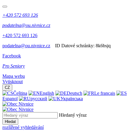
+420 572 693 126
podatelna@ou.nivnice.cz
+420 572 693 126
podatelna@ou.nivnice.cz
ID Datové schránky:
8k6bsjq
Facebook
Pro Seniory
Mapa webu
Vytisknout
CZ
Čeština
English
Deutsch
Le français
Espanol
русский
Українська
Hledaný výraz
Hledat
rozšířené vyhledávání