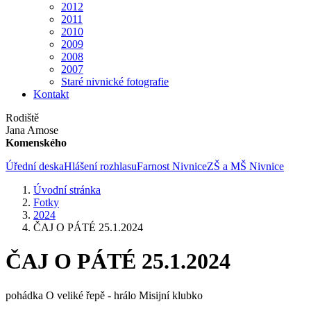
2012
2011
2010
2009
2008
2007
Staré nivnické fotografie
Kontakt
Rodiště
Jana Amose
Komenského
Úřední deska
Hlášení rozhlasu
Farnost Nivnice
ZŠ a MŠ Nivnice
Úvodní stránka
Fotky
2024
ČAJ O PÁTÉ 25.1.2024
ČAJ O PÁTÉ 25.1.2024
pohádka O veliké řepě - hrálo Misijní klubko