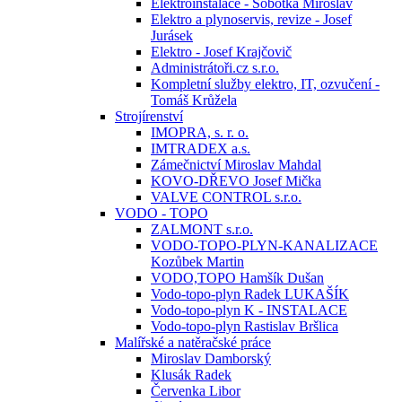
Elektroinstalace - Sobotka Miroslav
Elektro a plynoservis, revize - Josef
Jurásek
Elektro - Josef Krajčovič
Administrátoři.cz s.r.o.
Kompletní služby elektro, IT, ozvučení -
Tomáš Krůžela
Strojírenství
IMOPRA, s. r. o.
IMTRADEX a.s.
Zámečnictví Miroslav Mahdal
KOVO-DŘEVO Josef Mička
VALVE CONTROL s.r.o.
VODO - TOPO
ZALMONT s.r.o.
VODO-TOPO-PLYN-KANALIZACE
Kozůbek Martin
VODO,TOPO Hamšík Dušan
Vodo-topo-plyn Radek LUKAŠÍK
Vodo-topo-plyn K - INSTALACE
Vodo-topo-plyn Rastislav Bršlica
Malířské a natěračské práce
Miroslav Damborský
Klusák Radek
Červenka Libor