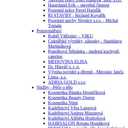
Hauerland Erik – stavební činnost
Pozemní práce Pavel Hamšík
RI STAVBY - Richard Kovařík
Pozemní stavby Nivnice s.r.o. - Michal
Tomala
Potravinářství
Kubiš Vítězslav – VIKU
Cukrářské výrobky, zákusky - Stanislava
Martináková
Popelková Štěpánka - studená kuchyně,
catering
MEDOVINA ELISA
Dr. Hlaváč s. r. o.
Výroba povidel a džemů - Miroslav Janča
Linea, a.s.
ADRIA GOLD s.r.o
Služby - Péče o tělo
Kosmetika Blanka Hromčíková
Kosmetika Beauty Queen
Kosmetika Nimi
Kadeřnictví Věra Langová
Kadeřnictví Andrea Mazurová
Kadeřnictví Alžběta Hrubošová
HAIRSALON Renata Hustáková