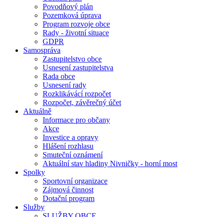
Povodňový plán
Pozemková úprava
Program rozvoje obce
Rady - životní situace
GDPR
Samospráva
Zastupitelstvo obce
Usnesení zastupitelstva
Rada obce
Usnesení rady
Rozklikávácí rozpočet
Rozpočet, závěrečný účet
Aktuálně
Informace pro občany
Akce
Investice a opravy
Hlášení rozhlasu
Smuteční oznámení
Aktuální stav hladiny Nivničky - horní most
Spolky
Sportovní organizace
Zájmová činnost
Dotační program
Služby
SLUŽBY OBCE