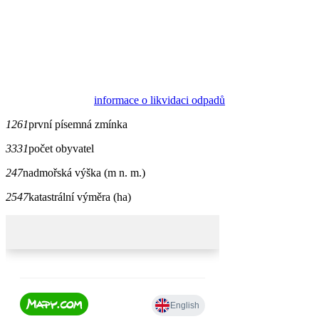
informace o likvidaci odpadů
1261
první písemná zmínka
3331
počet obyvatel
247
nadmořská výška (m n. m.)
2547
katastrální výměra (ha)