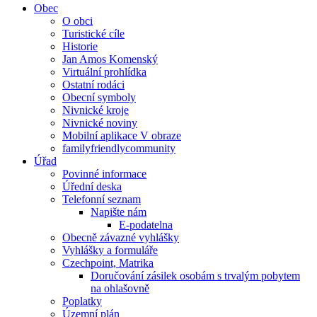
Obec
O obci
Turistické cíle
Historie
Jan Amos Komenský
Virtuální prohlídka
Ostatní rodáci
Obecní symboly
Nivnické kroje
Nivnické noviny
Mobilní aplikace V obraze
familyfriendlycommunity
Úřad
Povinné informace
Úřední deska
Telefonní seznam
Napište nám
E-podatelna
Obecně závazné vyhlášky
Vyhlášky a formuláře
Czechpoint, Matrika
Doručování zásilek osobám s trvalým pobytem
na ohlašovně
Poplatky
Územní plán