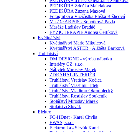
PEDIKÚRA a masáže těla Jana Setínková
PEDIKÚRA Zdeňka Mahdalová
PEDIKÚRA Zuzana Maxová
Fotografka a Vizážistka Eliška Bršlicová
Masáže ARISIS - Sobotková Pavla
Masáže Ladislav Bradáč
FYZIOTERAPIE Andrea Čertíková
Květinářství
Květinářství Marie Mikulcová
Květinářství ASTER - Alžběta Bartková
Truhlářství
DM DESIGNE - výroba nábytku
Interiéry CZ, s.r.o.
Nábytek Miroslav Marek
ZDRÁHAL INTERIÉR
Truhlářství Vratislav Kočica
Truhlářství Vlastimil Trtek
Truhlářství Vladimír Okrouhlecký
Truhlářství Rostislav Soukeník
Stolářství Miroslav Marek
Stolářství Slovák
Elektro
FC-HDnet - Karel Chvíla
EWAS, s.r.o.
Elektronika - Slezák Karel