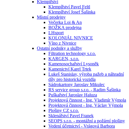
Klempířství
Klempířství Pavel Feltl
Klempířství Josef Šašinka
Místní prodejny
Večerka Loi & An
BOŽKA prodejna
LHsport
KOLONIÁL NIVNICE
Víno z Nivnice
Ostatní podniky a služby
Filtration technology s.r.o.
KARGEN, s.r.o.
Kamenosochařství Lysoněk
Kamenictví Karel Trtek
Lukeš Stanislav, výroba pažeb a náhradní
díly pro historická vozidla
Sádrokartony Jaroslav Mikulec
RS service group s.r.o. - Radim Šašinka
Puškařství Jaroslav Haluza
Projektová činnost - Ing. Vladimír Výmola
Projektová činnost - Ing. Václav Výmola
Plošiny CZ s.r.o.
Sklenářství Pavel Franek
SEOPS s.r.o. - montážní a požární plošiny
Vedení účetnictví - Vrágová Barbora