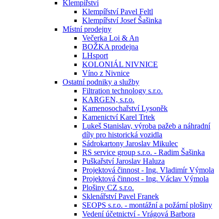
Klempířství
Klempířství Pavel Feltl
Klempířství Josef Šašinka
Místní prodejny
Večerka Loi & An
BOŽKA prodejna
LHsport
KOLONIÁL NIVNICE
Víno z Nivnice
Ostatní podniky a služby
Filtration technology s.r.o.
KARGEN, s.r.o.
Kamenosochařství Lysoněk
Kamenictví Karel Trtek
Lukeš Stanislav, výroba pažeb a náhradní
díly pro historická vozidla
Sádrokartony Jaroslav Mikulec
RS service group s.r.o. - Radim Šašinka
Puškařství Jaroslav Haluza
Projektová činnost - Ing. Vladimír Výmola
Projektová činnost - Ing. Václav Výmola
Plošiny CZ s.r.o.
Sklenářství Pavel Franek
SEOPS s.r.o. - montážní a požární plošiny
Vedení účetnictví - Vrágová Barbora