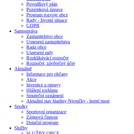
Povodňový plán
Pozemková úprava
Program rozvoje obce
Rady - životní situace
GDPR
Samospráva
Zastupitelstvo obce
Usnesení zastupitelstva
Rada obce
Usnesení rady
Rozklikávácí rozpočet
Rozpočet, závěrečný účet
Aktuálně
Informace pro občany
Akce
Investice a opravy
Hlášení rozhlasu
Smuteční oznámení
Aktuální stav hladiny Nivničky - horní most
Spolky
Sportovní organizace
Zájmová činnost
Dotační program
Služby
SLUŽBY OBCE