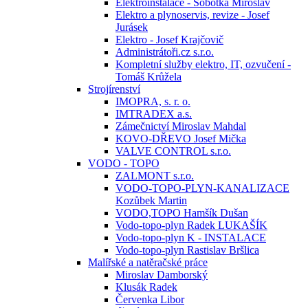
Elektroinstalace - Sobotka Miroslav
Elektro a plynoservis, revize - Josef
Jurásek
Elektro - Josef Krajčovič
Administrátoři.cz s.r.o.
Kompletní služby elektro, IT, ozvučení -
Tomáš Krůžela
Strojírenství
IMOPRA, s. r. o.
IMTRADEX a.s.
Zámečnictví Miroslav Mahdal
KOVO-DŘEVO Josef Mička
VALVE CONTROL s.r.o.
VODO - TOPO
ZALMONT s.r.o.
VODO-TOPO-PLYN-KANALIZACE
Kozůbek Martin
VODO,TOPO Hamšík Dušan
Vodo-topo-plyn Radek LUKAŠÍK
Vodo-topo-plyn K - INSTALACE
Vodo-topo-plyn Rastislav Bršlica
Malířské a natěračské práce
Miroslav Damborský
Klusák Radek
Červenka Libor