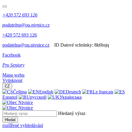
+420 572 693 126
podatelna@ou.nivnice.cz
+420 572 693 126
podatelna@ou.nivnice.cz
ID Datové schránky:
8k6bsjq
Facebook
Pro Seniory
Mapa webu
Vytisknout
CZ
Čeština
English
Deutsch
Le français
Espanol
русский
Українська
Hledaný výraz
Hledat
rozšířené vyhledávání