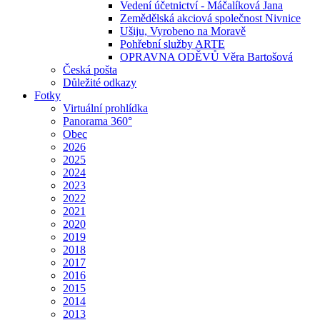
Vedení účetnictví - Máčalíková Jana
Zemědělská akciová společnost Nivnice
Ušiju, Vyrobeno na Moravě
Pohřební služby ARTE
OPRAVNA ODĚVŮ Věra Bartošová
Česká pošta
Důležité odkazy
Fotky
Virtuální prohlídka
Panorama 360°
Obec
2026
2025
2024
2023
2022
2021
2020
2019
2018
2017
2016
2015
2014
2013