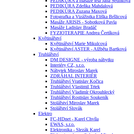
PEDIKÚRA a masáže těla Jana Setínková
PEDIKÚRA Zdeňka Mahdalová
PEDIKÚRA Zuzana Maxová
Fotografka a Vizážistka Eliška Bršlicová
Masáže ARISIS - Sobotková Pavla
Masáže Ladislav Bradáč
FYZIOTERAPIE Andrea Čertíková
Květinářství
Květinářství Marie Mikulcová
Květinářství ASTER - Alžběta Bartková
Truhlářství
DM DESIGNE - výroba nábytku
Interiéry CZ, s.r.o.
Nábytek Miroslav Marek
ZDRÁHAL INTERIÉR
Truhlářství Vratislav Kočica
Truhlářství Vlastimil Trtek
Truhlářství Vladimír Okrouhlecký
Truhlářství Rostislav Soukeník
Stolářství Miroslav Marek
Stolářství Slovák
Elektro
FC-HDnet - Karel Chvíla
EWAS, s.r.o.
Elektronika - Slezák Karel