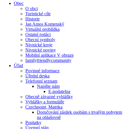
Obec
O obci
Turistické cíle
Historie
Jan Amos Komenský
Virtuální prohlídka
Ostatní rodáci
Obecní symboly
Nivnické kroje
Nivnické noviny
Mobilní aplikace V obraze
familyfriendlycommunity
Úřad
Povinné informace
Úřední deska
Telefonní seznam
Napište nám
E-podatelna
Obecně závazné vyhlášky
Vyhlášky a formuláře
Czechpoint, Matrika
Doručování zásilek osobám s trvalým pobytem
na ohlašovně
Poplatky
Územní plán