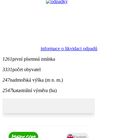
informace o likvidaci odpadů
1261
první písemná zmínka
3331
počet obyvatel
247
nadmořská výška (m n. m.)
2547
katastrální výměra (ha)