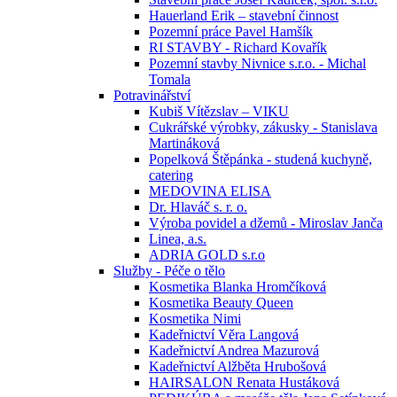
Hauerland Erik – stavební činnost
Pozemní práce Pavel Hamšík
RI STAVBY - Richard Kovařík
Pozemní stavby Nivnice s.r.o. - Michal
Tomala
Potravinářství
Kubiš Vítězslav – VIKU
Cukrářské výrobky, zákusky - Stanislava
Martináková
Popelková Štěpánka - studená kuchyně,
catering
MEDOVINA ELISA
Dr. Hlaváč s. r. o.
Výroba povidel a džemů - Miroslav Janča
Linea, a.s.
ADRIA GOLD s.r.o
Služby - Péče o tělo
Kosmetika Blanka Hromčíková
Kosmetika Beauty Queen
Kosmetika Nimi
Kadeřnictví Věra Langová
Kadeřnictví Andrea Mazurová
Kadeřnictví Alžběta Hrubošová
HAIRSALON Renata Hustáková