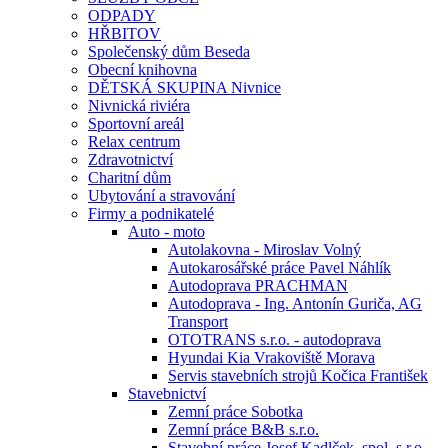
ODPADY
HŘBITOV
Společenský dům Beseda
Obecní knihovna
DĚTSKÁ SKUPINA Nivnice
Nivnická riviéra
Sportovní areál
Relax centrum
Zdravotnictví
Charitní dům
Ubytování a stravování
Firmy a podnikatelé
Auto - moto
Autolakovna - Miroslav Volný
Autokarosářské práce Pavel Náhlík
Autodoprava PRACHMAN
Autodoprava - Ing. Antonín Guriča, AG
Transport
OTOTRANS s.r.o. - autodoprava
Hyundai Kia Vrakoviště Morava
Servis stavebních strojů Kočica František
Stavebnictví
Zemní práce Sobotka
Zemní práce B&B s.r.o.
Stavební práce Josef Kadlček, spol. s.r.o.