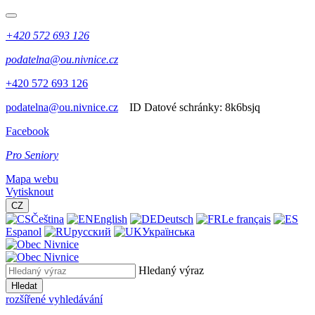
+420 572 693 126
podatelna@ou.nivnice.cz
+420 572 693 126
podatelna@ou.nivnice.cz
ID Datové schránky:
8k6bsjq
Facebook
Pro Seniory
Mapa webu
Vytisknout
CZ
Čeština
English
Deutsch
Le français
Espanol
русский
Українська
Hledaný výraz
Hledat
rozšířené vyhledávání