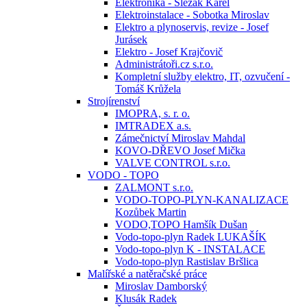
Elektronika - Slezák Karel
Elektroinstalace - Sobotka Miroslav
Elektro a plynoservis, revize - Josef
Jurásek
Elektro - Josef Krajčovič
Administrátoři.cz s.r.o.
Kompletní služby elektro, IT, ozvučení -
Tomáš Krůžela
Strojírenství
IMOPRA, s. r. o.
IMTRADEX a.s.
Zámečnictví Miroslav Mahdal
KOVO-DŘEVO Josef Mička
VALVE CONTROL s.r.o.
VODO - TOPO
ZALMONT s.r.o.
VODO-TOPO-PLYN-KANALIZACE
Kozůbek Martin
VODO,TOPO Hamšík Dušan
Vodo-topo-plyn Radek LUKAŠÍK
Vodo-topo-plyn K - INSTALACE
Vodo-topo-plyn Rastislav Bršlica
Malířské a natěračské práce
Miroslav Damborský
Klusák Radek