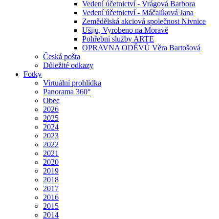
Vedení účetnictví - Vrágová Barbora
Vedení účetnictví - Máčalíková Jana
Zemědělská akciová společnost Nivnice
Ušiju, Vyrobeno na Moravě
Pohřební služby ARTE
OPRAVNA ODĚVŮ Věra Bartošová
Česká pošta
Důležité odkazy
Fotky
Virtuální prohlídka
Panorama 360°
Obec
2026
2025
2024
2023
2022
2021
2020
2019
2018
2017
2016
2015
2014