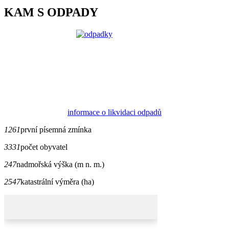
KAM S ODPADY
informace o likvidaci odpadů
1261
první písemná zmínka
3331
počet obyvatel
247
nadmořská výška (m n. m.)
2547
katastrální výměra (ha)