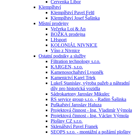
Červenka Libor
Klempířství
Klempířství Pavel Feltl
Klempířství Josef Šašinka
Místní prodejny
Večerka Loi & An
BOŽKA prodejna
LHsport
KOLONIÁL NIVNICE
Víno z Nivnice
Ostatní podniky a služby
Filtration technology s.r.o.
KARGEN, s.r.o.
Kamenosochařství Lysoněk
Kamenictví Karel Trtek
Lukeš Stanislav, výroba pažeb a náhradní
díly pro historická vozidla
Sádrokartony Jaroslav Mikulec
RS service group s.r.o. - Radim Šašinka
Puškařství Jaroslav Haluza
Projektová činnost - Ing. Vladimír Výmola
Projektová činnost - Ing. Václav Výmola
Plošiny CZ s.r.o.
Sklenářství Pavel Franek
SEOPS s.r.o. - montážní a požární plošiny