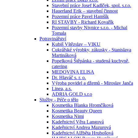
Stavební práce Josef Kadlček, spol. s.r.o.
Hauerland Erik – stavební činnost
Pozemní práce Pavel Hamšík
RI STAVBY - Richard Kovařík
Pozemní stavby Nivnice s.r.o. - Michal
Tomala
Potravinářství
Kubiš Vítězslav – VIKU
Cukrářské výrobky, zákusky - Stanislava
Martináková
Popelková Štěpánka - studená kuchyně,
catering
MEDOVINA ELISA
Dr. Hlaváč s. r. o.
Výroba povidel a džemů - Miroslav Janča
Linea, a.s.
ADRIA GOLD s.r.o
Služby - Péče o tělo
Kosmetika Blanka Hromčíková
Kosmetika Beauty Queen
Kosmetika Nimi
Kadeřnictví Věra Langová
Kadeřnictví Andrea Mazurová
Kadeřnictví Alžběta Hrubošová