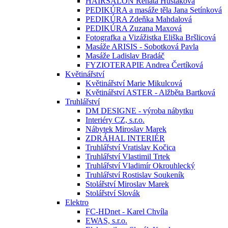
HAIRSALON Renata Hustáková
PEDIKÚRA a masáže těla Jana Setínková
PEDIKÚRA Zdeňka Mahdalová
PEDIKÚRA Zuzana Maxová
Fotografka a Vizážistka Eliška Bršlicová
Masáže ARISIS - Sobotková Pavla
Masáže Ladislav Bradáč
FYZIOTERAPIE Andrea Čertíková
Květinářství
Květinářství Marie Mikulcová
Květinářství ASTER - Alžběta Bartková
Truhlářství
DM DESIGNE - výroba nábytku
Interiéry CZ, s.r.o.
Nábytek Miroslav Marek
ZDRÁHAL INTERIÉR
Truhlářství Vratislav Kočica
Truhlářství Vlastimil Trtek
Truhlářství Vladimír Okrouhlecký
Truhlářství Rostislav Soukeník
Stolářství Miroslav Marek
Stolářství Slovák
Elektro
FC-HDnet - Karel Chvíla
EWAS, s.r.o.