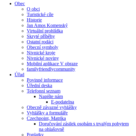
Obec
O obci
Turistické cíle
Historie
Jan Amos Komenský
Virtuální prohlídka
Skryté příběhy
Ostatní rodáci
Obecní symboly
Nivnické kroje
Nivnické noviny
Mobilní aplikace V obraze
familyfriendlycommunity
Úřad
Povinné informace
Úřední deska
Telefonní seznam
Napište nám
E-podatelna
Obecně závazné vyhlášky
Vyhlášky a formuláře
Czechpoint, Matrika
Doručování zásilek osobám s trvalým pobytem
na ohlašovně
Poplatky