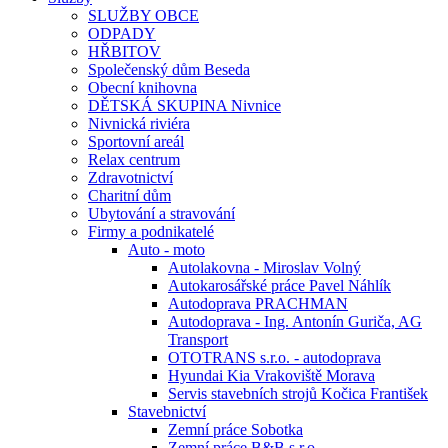
SLUŽBY OBCE
ODPADY
HŘBITOV
Společenský dům Beseda
Obecní knihovna
DĚTSKÁ SKUPINA Nivnice
Nivnická riviéra
Sportovní areál
Relax centrum
Zdravotnictví
Charitní dům
Ubytování a stravování
Firmy a podnikatelé
Auto - moto
Autolakovna - Miroslav Volný
Autokarosářské práce Pavel Náhlík
Autodoprava PRACHMAN
Autodoprava - Ing. Antonín Guriča, AG
Transport
OTOTRANS s.r.o. - autodoprava
Hyundai Kia Vrakoviště Morava
Servis stavebních strojů Kočica František
Stavebnictví
Zemní práce Sobotka
Zemní práce B&B s.r.o.