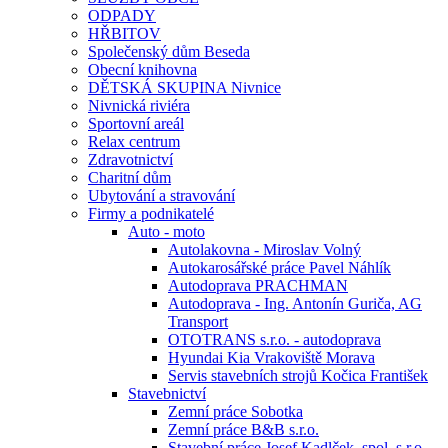
ODPADY
HŘBITOV
Společenský dům Beseda
Obecní knihovna
DĚTSKÁ SKUPINA Nivnice
Nivnická riviéra
Sportovní areál
Relax centrum
Zdravotnictví
Charitní dům
Ubytování a stravování
Firmy a podnikatelé
Auto - moto
Autolakovna - Miroslav Volný
Autokarosářské práce Pavel Náhlík
Autodoprava PRACHMAN
Autodoprava - Ing. Antonín Guriča, AG
Transport
OTOTRANS s.r.o. - autodoprava
Hyundai Kia Vrakoviště Morava
Servis stavebních strojů Kočica František
Stavebnictví
Zemní práce Sobotka
Zemní práce B&B s.r.o.
Stavební práce Josef Kadlček, spol. s.r.o.