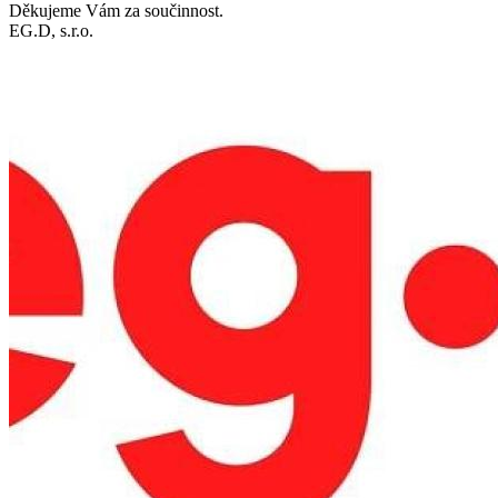
Děkujeme Vám za součinnost.
EG.D, s.r.o.