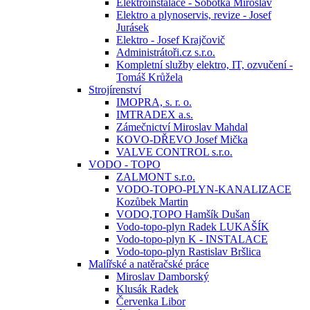
Elektroinstalace - Sobotka Miroslav
Elektro a plynoservis, revize - Josef
Jurásek
Elektro - Josef Krajčovič
Administrátoři.cz s.r.o.
Kompletní služby elektro, IT, ozvučení -
Tomáš Krůžela
Strojírenství
IMOPRA, s. r. o.
IMTRADEX a.s.
Zámečnictví Miroslav Mahdal
KOVO-DŘEVO Josef Mička
VALVE CONTROL s.r.o.
VODO - TOPO
ZALMONT s.r.o.
VODO-TOPO-PLYN-KANALIZACE
Kozůbek Martin
VODO,TOPO Hamšík Dušan
Vodo-topo-plyn Radek LUKAŠÍK
Vodo-topo-plyn K - INSTALACE
Vodo-topo-plyn Rastislav Bršlica
Malířské a natěračské práce
Miroslav Damborský
Klusák Radek
Červenka Libor