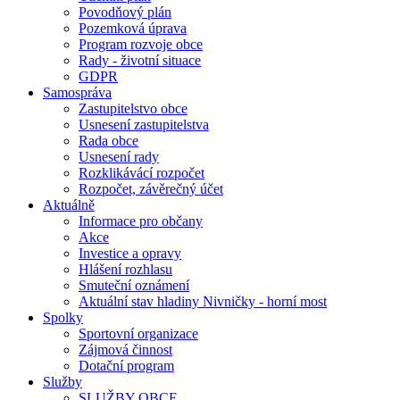
Povodňový plán
Pozemková úprava
Program rozvoje obce
Rady - životní situace
GDPR
Samospráva
Zastupitelstvo obce
Usnesení zastupitelstva
Rada obce
Usnesení rady
Rozklikávácí rozpočet
Rozpočet, závěrečný účet
Aktuálně
Informace pro občany
Akce
Investice a opravy
Hlášení rozhlasu
Smuteční oznámení
Aktuální stav hladiny Nivničky - horní most
Spolky
Sportovní organizace
Zájmová činnost
Dotační program
Služby
SLUŽBY OBCE