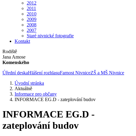
2012
2011
2010
2009
2008
2007
Staré nivnické fotografie
Kontakt
Rodiště
Jana Amose
Komenského
Úřední deska
Hlášení rozhlasu
Farnost Nivnice
ZŠ a MŠ Nivnice
Úvodní stránka
Aktuálně
Informace pro občany
INFORMACE EG.D - zateplování budov
INFORMACE EG.D -
zateplování budov