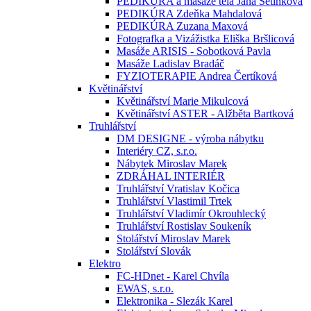
PEDIKÚRA a masáže těla Jana Setínková
PEDIKÚRA Zdeňka Mahdalová
PEDIKÚRA Zuzana Maxová
Fotografka a Vizážistka Eliška Bršlicová
Masáže ARISIS - Sobotková Pavla
Masáže Ladislav Bradáč
FYZIOTERAPIE Andrea Čertíková
Květinářství
Květinářství Marie Mikulcová
Květinářství ASTER - Alžběta Bartková
Truhlářství
DM DESIGNE - výroba nábytku
Interiéry CZ, s.r.o.
Nábytek Miroslav Marek
ZDRÁHAL INTERIÉR
Truhlářství Vratislav Kočica
Truhlářství Vlastimil Trtek
Truhlářství Vladimír Okrouhlecký
Truhlářství Rostislav Soukeník
Stolářství Miroslav Marek
Stolářství Slovák
Elektro
FC-HDnet - Karel Chvíla
EWAS, s.r.o.
Elektronika - Slezák Karel