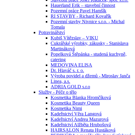
Hauerland Erik – stavební činnost
Pozemní práce Pavel Hamšík
RI STAVBY - Richard Kovařík
Pozemní stavby Nivnice s.r.o. - Michal
Tomala
Potravinářství
Kubiš Vítězslav – VIKU
Cukrářské výrobky, zákusky - Stanislava
Martináková
Popelková Štěpánka - studená kuchyně,
catering
MEDOVINA ELISA
Dr. Hlaváč s. r. o.
Výroba povidel a džemů - Miroslav Janča
Linea, a.s.
ADRIA GOLD s.r.o
Služby - Péče o tělo
Kosmetika Blanka Hromčíková
Kosmetika Beauty Queen
Kosmetika Nimi
Kadeřnictví Věra Langová
Kadeřnictví Andrea Mazurová
Kadeřnictví Alžběta Hrubošová
HAIRSALON Renata Hustáková