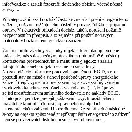
info@egd.cz a zaslali fotografii dotčeného objektu včetně přesné
adresy ...
Při zateplování fasád dochází často ke znepřístupnění energetického
zařízení, což znemožňuje jeho následný provoz, údržbu a případné
opravy. V některých případech dochází také k porušení požárně
bezpečnostních předpisů, a to zejména při použití hořlavých
materiálů v blízkosti energetických zařízení.
Žádáme proto všechny vlastníky objektů, kteří plánují uvedené
práce, aby nás s dostatečným předstihem (minimálně 6 měsíců)
kontaktovali prostřednictvím e-mailu
info@egd.cz
a zaslali
fotografii dotčeného objektu včetně přesné adresy.
Na základě této informace pracovník společnosti EG.D, s.r.o.
posoudí stav na místě a stanoví potřebné úpravy energetického
zařízení (např. výměnu a předsazení pojistkové skříně, výměnu
svodového kabelu ze vzdušného vedení apod.). Tyto úpravy
zajistí prostřednictvím smluvního dodavatele na náklady EG.D.
Tímto postupem lze předejít poškození nových fasád během
pravidelné kontrolní činnosti, oprav nebo manipulací
na energetickém zařízení. Upozorňujeme, že za případné následné
škody na objektu způsobené znepřístupněním energetického zařízení
nenese provozovatel distribuční soustavy odpovědnost.