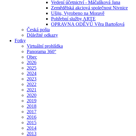
Vedení účetnictví - Máčalíková Jana
Zemědělská akciová společnost Nivnice
Ušiju, Vyrobeno na Moravě
Pohřební služby ARTE
OPRAVNA ODĚVŮ Věra Bartošová
Česká pošta
Důležité odkazy
Fotky
Virtuální prohlídka
Panorama 360°
Obec
2026
2025
2024
2023
2022
2021
2020
2019
2018
2017
2016
2015
2014
2013