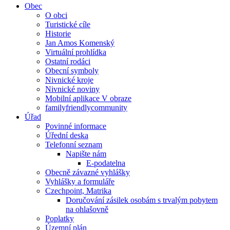
Obec
O obci
Turistické cíle
Historie
Jan Amos Komenský
Virtuální prohlídka
Ostatní rodáci
Obecní symboly
Nivnické kroje
Nivnické noviny
Mobilní aplikace V obraze
familyfriendlycommunity
Úřad
Povinné informace
Úřední deska
Telefonní seznam
Napište nám
E-podatelna
Obecně závazné vyhlášky
Vyhlášky a formuláře
Czechpoint, Matrika
Doručování zásilek osobám s trvalým pobytem
na ohlašovně
Poplatky
Územní plán