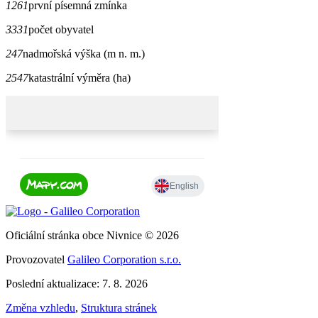
1261
první písemná zmínka
3331
počet obyvatel
247
nadmořská výška (m n. m.)
2547
katastrální výměra (ha)
Oficiální stránka obce Nivnice © 2026
Provozovatel
Galileo Corporation s.r.o.
Poslední aktualizace: 7. 8. 2026
Změna vzhledu
,
Struktura stránek