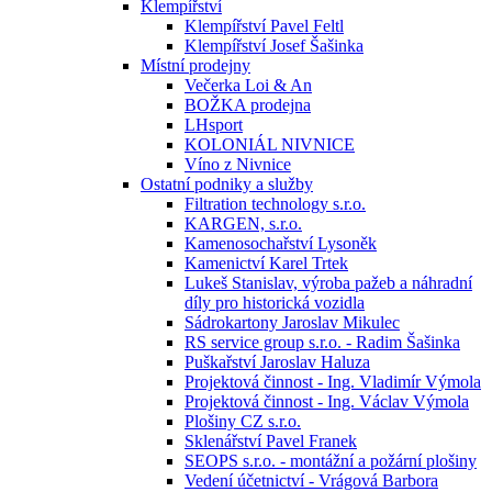
Klempířství
Klempířství Pavel Feltl
Klempířství Josef Šašinka
Místní prodejny
Večerka Loi & An
BOŽKA prodejna
LHsport
KOLONIÁL NIVNICE
Víno z Nivnice
Ostatní podniky a služby
Filtration technology s.r.o.
KARGEN, s.r.o.
Kamenosochařství Lysoněk
Kamenictví Karel Trtek
Lukeš Stanislav, výroba pažeb a náhradní
díly pro historická vozidla
Sádrokartony Jaroslav Mikulec
RS service group s.r.o. - Radim Šašinka
Puškařství Jaroslav Haluza
Projektová činnost - Ing. Vladimír Výmola
Projektová činnost - Ing. Václav Výmola
Plošiny CZ s.r.o.
Sklenářství Pavel Franek
SEOPS s.r.o. - montážní a požární plošiny
Vedení účetnictví - Vrágová Barbora