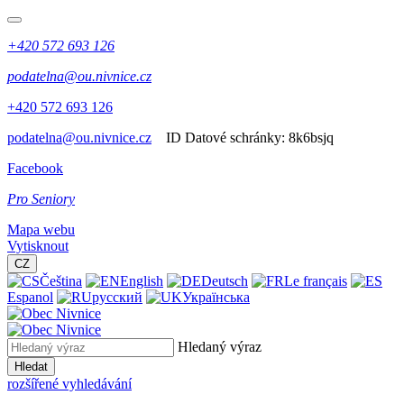
+420 572 693 126
podatelna@ou.nivnice.cz
+420 572 693 126
podatelna@ou.nivnice.cz
ID Datové schránky:
8k6bsjq
Facebook
Pro Seniory
Mapa webu
Vytisknout
CZ
Čeština
English
Deutsch
Le français
Espanol
русский
Українська
Hledaný výraz
Hledat
rozšířené vyhledávání