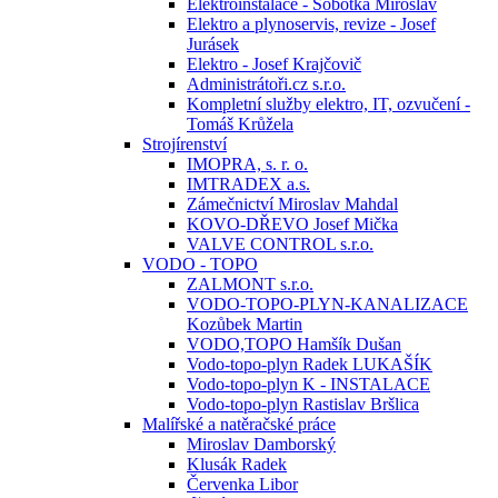
Elektroinstalace - Sobotka Miroslav
Elektro a plynoservis, revize - Josef
Jurásek
Elektro - Josef Krajčovič
Administrátoři.cz s.r.o.
Kompletní služby elektro, IT, ozvučení -
Tomáš Krůžela
Strojírenství
IMOPRA, s. r. o.
IMTRADEX a.s.
Zámečnictví Miroslav Mahdal
KOVO-DŘEVO Josef Mička
VALVE CONTROL s.r.o.
VODO - TOPO
ZALMONT s.r.o.
VODO-TOPO-PLYN-KANALIZACE
Kozůbek Martin
VODO,TOPO Hamšík Dušan
Vodo-topo-plyn Radek LUKAŠÍK
Vodo-topo-plyn K - INSTALACE
Vodo-topo-plyn Rastislav Bršlica
Malířské a natěračské práce
Miroslav Damborský
Klusák Radek
Červenka Libor