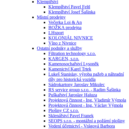
Klempířství
Klempířství Pavel Feltl
Klempířství Josef Šašinka
Místní prodejny
Večerka Loi & An
BOŽKA prodejna
LHsport
KOLONIÁL NIVNICE
Víno z Nivnice
Ostatní podniky a služby
Filtration technology s.r.o.
KARGEN, s.r.o.
Kamenosochařství Lysoněk
Kamenictví Karel Trtek
Lukeš Stanislav, výroba pažeb a náhradní
díly pro historická vozidla
Sádrokartony Jaroslav Mikulec
RS service group s.r.o. - Radim Šašinka
Puškařství Jaroslav Haluza
Projektová činnost - Ing. Vladimír Výmola
Projektová činnost - Ing. Václav Výmola
Plošiny CZ s.r.o.
Sklenářství Pavel Franek
SEOPS s.r.o. - montážní a požární plošiny
Vedení účetnictví - Vrágová Barbora