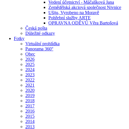
Vedení účetnictví - Máčalíková Jana
Zemědělská akciová společnost Nivnice
Ušiju, Vyrobeno na Moravě
Pohřební služby ARTE
OPRAVNA ODĚVŮ Věra Bartošová
Česká pošta
Důležité odkazy
Fotky
Virtuální prohlídka
Panorama 360°
Obec
2026
2025
2024
2023
2022
2021
2020
2019
2018
2017
2016
2015
2014
2013