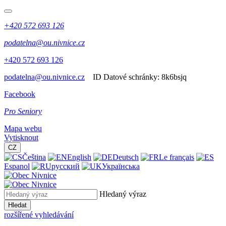
+420 572 693 126
podatelna@ou.nivnice.cz
+420 572 693 126
podatelna@ou.nivnice.cz
ID Datové schránky:
8k6bsjq
Facebook
Pro Seniory
Mapa webu
Vytisknout
CZ
Čeština
English
Deutsch
Le français
Espanol
русский
Українська
Hledaný výraz
Hledat
rozšířené vyhledávání