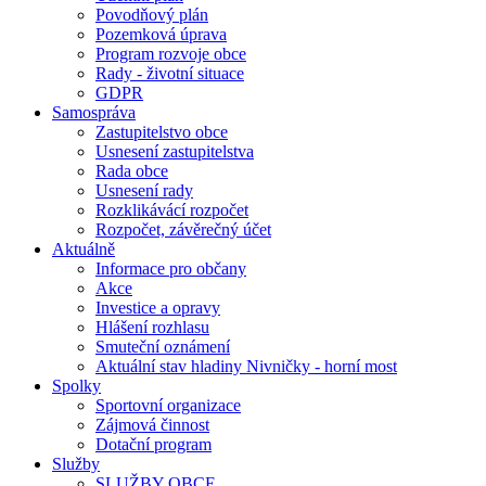
Povodňový plán
Pozemková úprava
Program rozvoje obce
Rady - životní situace
GDPR
Samospráva
Zastupitelstvo obce
Usnesení zastupitelstva
Rada obce
Usnesení rady
Rozklikávácí rozpočet
Rozpočet, závěrečný účet
Aktuálně
Informace pro občany
Akce
Investice a opravy
Hlášení rozhlasu
Smuteční oznámení
Aktuální stav hladiny Nivničky - horní most
Spolky
Sportovní organizace
Zájmová činnost
Dotační program
Služby
SLUŽBY OBCE