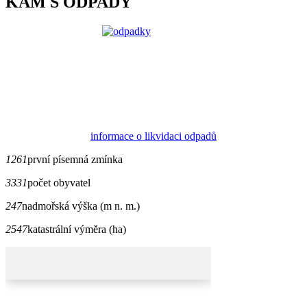
KAM S ODPADY
informace o likvidaci odpadů
1261
první písemná zmínka
3331
počet obyvatel
247
nadmořská výška (m n. m.)
2547
katastrální výměra (ha)