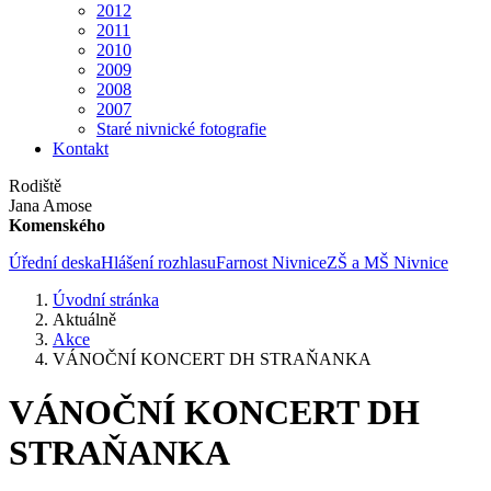
2012
2011
2010
2009
2008
2007
Staré nivnické fotografie
Kontakt
Rodiště
Jana Amose
Komenského
Úřední deska
Hlášení rozhlasu
Farnost Nivnice
ZŠ a MŠ Nivnice
Úvodní stránka
Aktuálně
Akce
VÁNOČNÍ KONCERT DH STRAŇANKA
VÁNOČNÍ KONCERT DH
STRAŇANKA