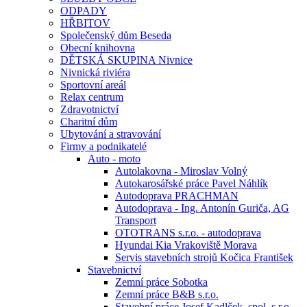
ODPADY
HŘBITOV
Společenský dům Beseda
Obecní knihovna
DĚTSKÁ SKUPINA Nivnice
Nivnická riviéra
Sportovní areál
Relax centrum
Zdravotnictví
Charitní dům
Ubytování a stravování
Firmy a podnikatelé
Auto - moto
Autolakovna - Miroslav Volný
Autokarosářské práce Pavel Náhlík
Autodoprava PRACHMAN
Autodoprava - Ing. Antonín Guriča, AG
Transport
OTOTRANS s.r.o. - autodoprava
Hyundai Kia Vrakoviště Morava
Servis stavebních strojů Kočica František
Stavebnictví
Zemní práce Sobotka
Zemní práce B&B s.r.o.
Stavební práce Josef Kadlček, spol. s.r.o.