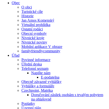
Obec
O obci
Turistické cíle
Historie
Jan Amos Komenský
Virtuální prohlídka
Ostatní rodáci
Obecní symboly
Nivnické kroje
Nivnické noviny
Mobilní aplikace V obraze
familyfriendlycommunity
Úřad
Povinné informace
Úřední deska
Telefonní seznam
Napište nám
E-podatelna
Obecně závazné vyhlášky
Vyhlášky a formuláře
Czechpoint, Matrika
Doručování zásilek osobám s trvalým pobytem
na ohlašovně
Poplatky
Územní plán