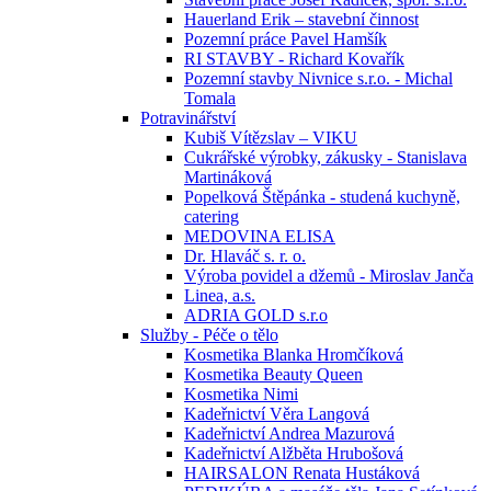
Hauerland Erik – stavební činnost
Pozemní práce Pavel Hamšík
RI STAVBY - Richard Kovařík
Pozemní stavby Nivnice s.r.o. - Michal
Tomala
Potravinářství
Kubiš Vítězslav – VIKU
Cukrářské výrobky, zákusky - Stanislava
Martináková
Popelková Štěpánka - studená kuchyně,
catering
MEDOVINA ELISA
Dr. Hlaváč s. r. o.
Výroba povidel a džemů - Miroslav Janča
Linea, a.s.
ADRIA GOLD s.r.o
Služby - Péče o tělo
Kosmetika Blanka Hromčíková
Kosmetika Beauty Queen
Kosmetika Nimi
Kadeřnictví Věra Langová
Kadeřnictví Andrea Mazurová
Kadeřnictví Alžběta Hrubošová
HAIRSALON Renata Hustáková