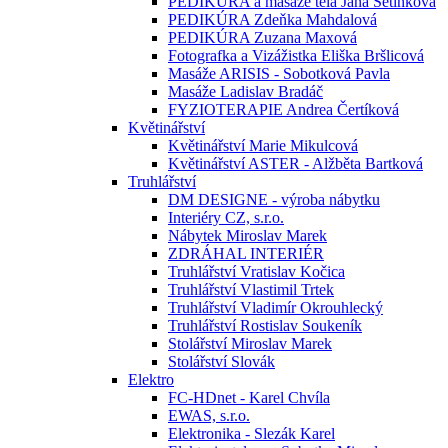
PEDIKÚRA a masáže těla Jana Setínková
PEDIKÚRA Zdeňka Mahdalová
PEDIKÚRA Zuzana Maxová
Fotografka a Vizážistka Eliška Bršlicová
Masáže ARISIS - Sobotková Pavla
Masáže Ladislav Bradáč
FYZIOTERAPIE Andrea Čertíková
Květinářství
Květinářství Marie Mikulcová
Květinářství ASTER - Alžběta Bartková
Truhlářství
DM DESIGNE - výroba nábytku
Interiéry CZ, s.r.o.
Nábytek Miroslav Marek
ZDRÁHAL INTERIÉR
Truhlářství Vratislav Kočica
Truhlářství Vlastimil Trtek
Truhlářství Vladimír Okrouhlecký
Truhlářství Rostislav Soukeník
Stolářství Miroslav Marek
Stolářství Slovák
Elektro
FC-HDnet - Karel Chvíla
EWAS, s.r.o.
Elektronika - Slezák Karel