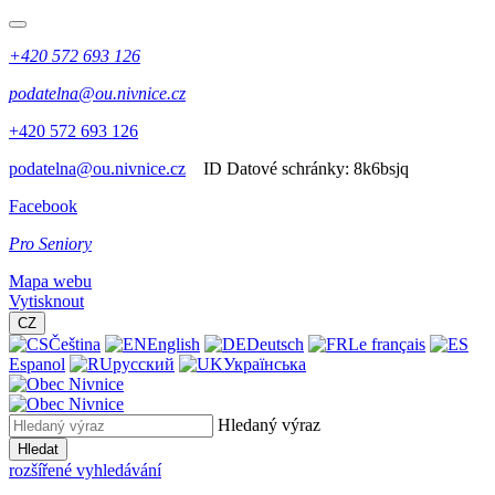
+420 572 693 126
podatelna@ou.nivnice.cz
+420 572 693 126
podatelna@ou.nivnice.cz
ID Datové schránky:
8k6bsjq
Facebook
Pro Seniory
Mapa webu
Vytisknout
CZ
Čeština
English
Deutsch
Le français
Espanol
русский
Українська
Hledaný výraz
Hledat
rozšířené vyhledávání