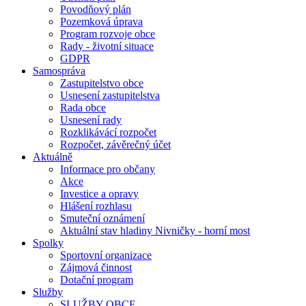
Povodňový plán
Pozemková úprava
Program rozvoje obce
Rady - životní situace
GDPR
Samospráva
Zastupitelstvo obce
Usnesení zastupitelstva
Rada obce
Usnesení rady
Rozklikávácí rozpočet
Rozpočet, závěrečný účet
Aktuálně
Informace pro občany
Akce
Investice a opravy
Hlášení rozhlasu
Smuteční oznámení
Aktuální stav hladiny Nivničky - horní most
Spolky
Sportovní organizace
Zájmová činnost
Dotační program
Služby
SLUŽBY OBCE