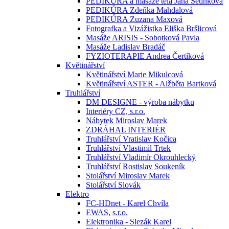
PEDIKÚRA a masáže těla Jana Setínková
PEDIKÚRA Zdeňka Mahdalová
PEDIKÚRA Zuzana Maxová
Fotografka a Vizážistka Eliška Bršlicová
Masáže ARISIS - Sobotková Pavla
Masáže Ladislav Bradáč
FYZIOTERAPIE Andrea Čertíková
Květinářství
Květinářství Marie Mikulcová
Květinářství ASTER - Alžběta Bartková
Truhlářství
DM DESIGNE - výroba nábytku
Interiéry CZ, s.r.o.
Nábytek Miroslav Marek
ZDRÁHAL INTERIÉR
Truhlářství Vratislav Kočica
Truhlářství Vlastimil Trtek
Truhlářství Vladimír Okrouhlecký
Truhlářství Rostislav Soukeník
Stolářství Miroslav Marek
Stolářství Slovák
Elektro
FC-HDnet - Karel Chvíla
EWAS, s.r.o.
Elektronika - Slezák Karel