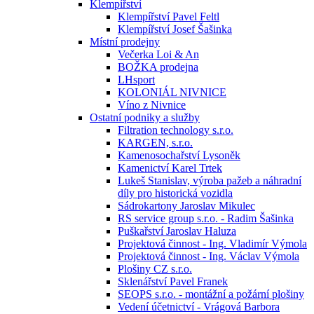
Klempířství
Klempířství Pavel Feltl
Klempířství Josef Šašinka
Místní prodejny
Večerka Loi & An
BOŽKA prodejna
LHsport
KOLONIÁL NIVNICE
Víno z Nivnice
Ostatní podniky a služby
Filtration technology s.r.o.
KARGEN, s.r.o.
Kamenosochařství Lysoněk
Kamenictví Karel Trtek
Lukeš Stanislav, výroba pažeb a náhradní
díly pro historická vozidla
Sádrokartony Jaroslav Mikulec
RS service group s.r.o. - Radim Šašinka
Puškařství Jaroslav Haluza
Projektová činnost - Ing. Vladimír Výmola
Projektová činnost - Ing. Václav Výmola
Plošiny CZ s.r.o.
Sklenářství Pavel Franek
SEOPS s.r.o. - montážní a požární plošiny
Vedení účetnictví - Vrágová Barbora