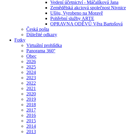
Vedení účetnictví - Máčalíková Jana
Zemědělská akciová společnost Nivnice
Ušiju, Vyrobeno na Moravě
Pohřební služby ARTE
OPRAVNA ODĚVŮ Věra Bartošová
Česká pošta
Důležité odkazy
Fotky
Virtuální prohlídka
Panorama 360°
Obec
2026
2025
2024
2023
2022
2021
2020
2019
2018
2017
2016
2015
2014
2013