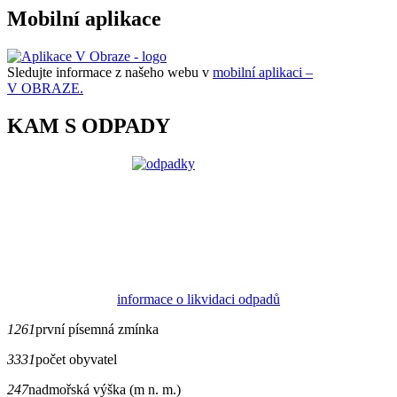
Mobilní aplikace
Sledujte informace z našeho webu v
mobilní aplikaci –
V OBRAZE.
KAM S ODPADY
informace o likvidaci odpadů
1261
první písemná zmínka
3331
počet obyvatel
247
nadmořská výška (m n. m.)