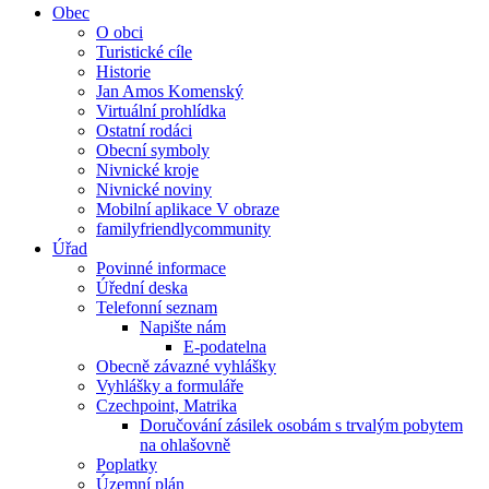
Obec
O obci
Turistické cíle
Historie
Jan Amos Komenský
Virtuální prohlídka
Ostatní rodáci
Obecní symboly
Nivnické kroje
Nivnické noviny
Mobilní aplikace V obraze
familyfriendlycommunity
Úřad
Povinné informace
Úřední deska
Telefonní seznam
Napište nám
E-podatelna
Obecně závazné vyhlášky
Vyhlášky a formuláře
Czechpoint, Matrika
Doručování zásilek osobám s trvalým pobytem
na ohlašovně
Poplatky
Územní plán