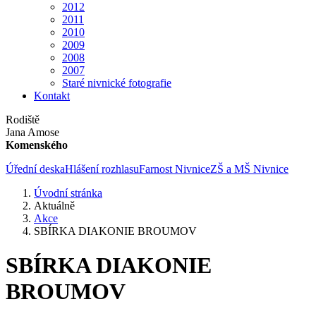
2012
2011
2010
2009
2008
2007
Staré nivnické fotografie
Kontakt
Rodiště
Jana Amose
Komenského
Úřední deska
Hlášení rozhlasu
Farnost Nivnice
ZŠ a MŠ Nivnice
Úvodní stránka
Aktuálně
Akce
SBÍRKA DIAKONIE BROUMOV
SBÍRKA DIAKONIE
BROUMOV