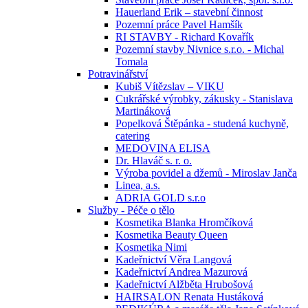
Hauerland Erik – stavební činnost
Pozemní práce Pavel Hamšík
RI STAVBY - Richard Kovařík
Pozemní stavby Nivnice s.r.o. - Michal
Tomala
Potravinářství
Kubiš Vítězslav – VIKU
Cukrářské výrobky, zákusky - Stanislava
Martináková
Popelková Štěpánka - studená kuchyně,
catering
MEDOVINA ELISA
Dr. Hlaváč s. r. o.
Výroba povidel a džemů - Miroslav Janča
Linea, a.s.
ADRIA GOLD s.r.o
Služby - Péče o tělo
Kosmetika Blanka Hromčíková
Kosmetika Beauty Queen
Kosmetika Nimi
Kadeřnictví Věra Langová
Kadeřnictví Andrea Mazurová
Kadeřnictví Alžběta Hrubošová
HAIRSALON Renata Hustáková