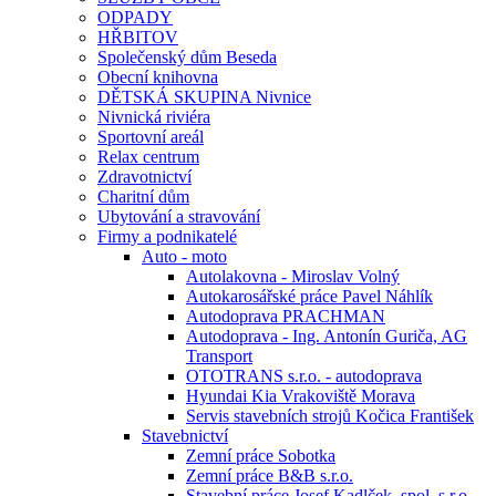
ODPADY
HŘBITOV
Společenský dům Beseda
Obecní knihovna
DĚTSKÁ SKUPINA Nivnice
Nivnická riviéra
Sportovní areál
Relax centrum
Zdravotnictví
Charitní dům
Ubytování a stravování
Firmy a podnikatelé
Auto - moto
Autolakovna - Miroslav Volný
Autokarosářské práce Pavel Náhlík
Autodoprava PRACHMAN
Autodoprava - Ing. Antonín Guriča, AG
Transport
OTOTRANS s.r.o. - autodoprava
Hyundai Kia Vrakoviště Morava
Servis stavebních strojů Kočica František
Stavebnictví
Zemní práce Sobotka
Zemní práce B&B s.r.o.
Stavební práce Josef Kadlček, spol. s.r.o.