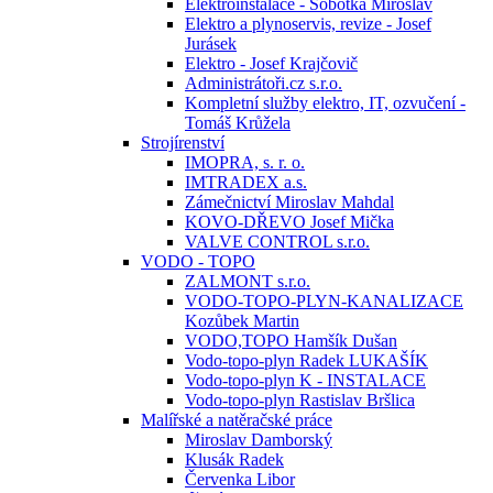
Elektroinstalace - Sobotka Miroslav
Elektro a plynoservis, revize - Josef
Jurásek
Elektro - Josef Krajčovič
Administrátoři.cz s.r.o.
Kompletní služby elektro, IT, ozvučení -
Tomáš Krůžela
Strojírenství
IMOPRA, s. r. o.
IMTRADEX a.s.
Zámečnictví Miroslav Mahdal
KOVO-DŘEVO Josef Mička
VALVE CONTROL s.r.o.
VODO - TOPO
ZALMONT s.r.o.
VODO-TOPO-PLYN-KANALIZACE
Kozůbek Martin
VODO,TOPO Hamšík Dušan
Vodo-topo-plyn Radek LUKAŠÍK
Vodo-topo-plyn K - INSTALACE
Vodo-topo-plyn Rastislav Bršlica
Malířské a natěračské práce
Miroslav Damborský
Klusák Radek
Červenka Libor