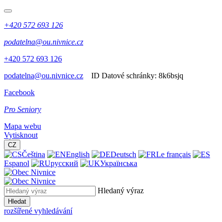
+420 572 693 126
podatelna@ou.nivnice.cz
+420 572 693 126
podatelna@ou.nivnice.cz
ID Datové schránky:
8k6bsjq
Facebook
Pro Seniory
Mapa webu
Vytisknout
CZ
Čeština
English
Deutsch
Le français
Espanol
русский
Українська
Hledaný výraz
Hledat
rozšířené vyhledávání