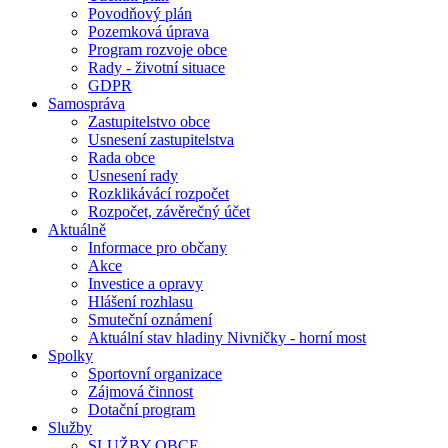
Povodňový plán
Pozemková úprava
Program rozvoje obce
Rady - životní situace
GDPR
Samospráva
Zastupitelstvo obce
Usnesení zastupitelstva
Rada obce
Usnesení rady
Rozklikávácí rozpočet
Rozpočet, závěrečný účet
Aktuálně
Informace pro občany
Akce
Investice a opravy
Hlášení rozhlasu
Smuteční oznámení
Aktuální stav hladiny Nivničky - horní most
Spolky
Sportovní organizace
Zájmová činnost
Dotační program
Služby
SLUŽBY OBCE