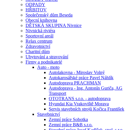
ODPADY
HŘBITOV
Společenský dům Beseda
Obecní knihovna
DĚTSKÁ SKUPINA Nivnice
Nivnická riviéra
Sportovní areál
Relax centrum
Zdravotnictví
Charitní dům
Ubytování a stravování
Firmy a podnikatelé
Auto - moto
Autolakovna - Miroslav Volný
Autokarosářské práce Pavel Náhlík
Autodoprava PRACHMAN
Autodoprava - Ing. Antonín Guriča, AG
Transport
OTOTRANS s.r.o. - autodoprava
Hyundai Kia Vrakoviště Morava
Servis stavebních strojů Kočica František
Stavebnictví
Zemní práce Sobotka
Zemní práce B&B s.r.o.
Stavební práce Josef Kadlček, spol. s.r.o.