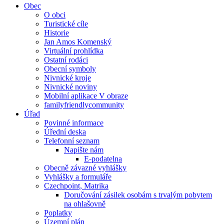
Obec
O obci
Turistické cíle
Historie
Jan Amos Komenský
Virtuální prohlídka
Ostatní rodáci
Obecní symboly
Nivnické kroje
Nivnické noviny
Mobilní aplikace V obraze
familyfriendlycommunity
Úřad
Povinné informace
Úřední deska
Telefonní seznam
Napište nám
E-podatelna
Obecně závazné vyhlášky
Vyhlášky a formuláře
Czechpoint, Matrika
Doručování zásilek osobám s trvalým pobytem
na ohlašovně
Poplatky
Územní plán