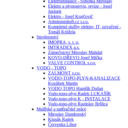
Elektroinstalace - Sobotka Miroslav
Elektro a plynoservis, revize - Josef
Jurásek
Elektro - Josef Krajčovič
Administrátoři.cz s.r.o.
Kompletní služby elektro, IT, ozvučení -
Tomáš Krůžela
Strojírenství
IMOPRA, s. r. o.
IMTRADEX a.s.
Zámečnictví Miroslav Mahdal
KOVO-DŘEVO Josef Mička
VALVE CONTROL s.r.o.
VODO - TOPO
ZALMONT s.r.o.
VODO-TOPO-PLYN-KANALIZACE
Kozůbek Martin
VODO,TOPO Hamšík Dušan
Vodo-topo-plyn Radek LUKAŠÍK
Vodo-topo-plyn K - INSTALACE
Vodo-topo-plyn Rastislav Bršlica
Malířské a natěračské práce
Miroslav Damborský
Klusák Radek
Červenka Libor