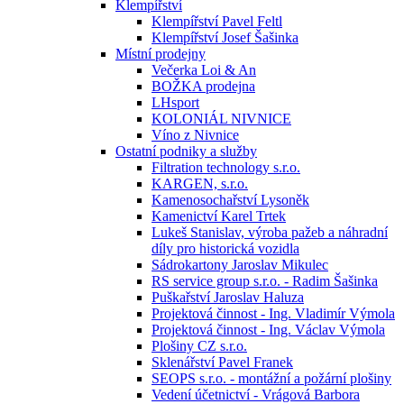
Klempířství
Klempířství Pavel Feltl
Klempířství Josef Šašinka
Místní prodejny
Večerka Loi & An
BOŽKA prodejna
LHsport
KOLONIÁL NIVNICE
Víno z Nivnice
Ostatní podniky a služby
Filtration technology s.r.o.
KARGEN, s.r.o.
Kamenosochařství Lysoněk
Kamenictví Karel Trtek
Lukeš Stanislav, výroba pažeb a náhradní
díly pro historická vozidla
Sádrokartony Jaroslav Mikulec
RS service group s.r.o. - Radim Šašinka
Puškařství Jaroslav Haluza
Projektová činnost - Ing. Vladimír Výmola
Projektová činnost - Ing. Václav Výmola
Plošiny CZ s.r.o.
Sklenářství Pavel Franek
SEOPS s.r.o. - montážní a požární plošiny
Vedení účetnictví - Vrágová Barbora