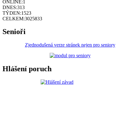
ONLINE:
1
DNES:
313
TÝDEN:
1523
CELKEM:
3025833
Senioři
Zjednodušená verze stránek nejen pro seniory
Hlášení poruch