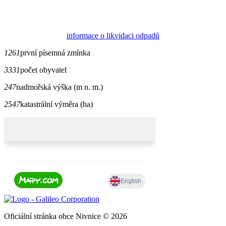
informace o likvidaci odpadů
1261
první písemná zmínka
3331
počet obyvatel
247
nadmořská výška (m n. m.)
2547
katastrální výměra (ha)
Oficiální stránka obce Nivnice © 2026