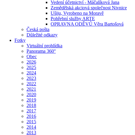
Vedení účetnictví - Máčalíková Jana
Zemědělská akciová společnost Nivnice
Ušiju, Vyrobeno na Moravě
Pohřební služby ARTE
OPRAVNA ODĚVŮ Věra Bartošová
Česká pošta
Důležité odkazy
Fotky
Virtuální prohlídka
Panorama 360°
Obec
2026
2025
2024
2023
2022
2021
2020
2019
2018
2017
2016
2015
2014
2013