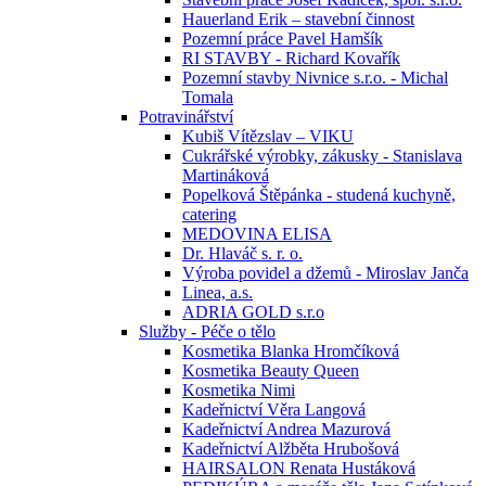
Hauerland Erik – stavební činnost
Pozemní práce Pavel Hamšík
RI STAVBY - Richard Kovařík
Pozemní stavby Nivnice s.r.o. - Michal
Tomala
Potravinářství
Kubiš Vítězslav – VIKU
Cukrářské výrobky, zákusky - Stanislava
Martináková
Popelková Štěpánka - studená kuchyně,
catering
MEDOVINA ELISA
Dr. Hlaváč s. r. o.
Výroba povidel a džemů - Miroslav Janča
Linea, a.s.
ADRIA GOLD s.r.o
Služby - Péče o tělo
Kosmetika Blanka Hromčíková
Kosmetika Beauty Queen
Kosmetika Nimi
Kadeřnictví Věra Langová
Kadeřnictví Andrea Mazurová
Kadeřnictví Alžběta Hrubošová
HAIRSALON Renata Hustáková