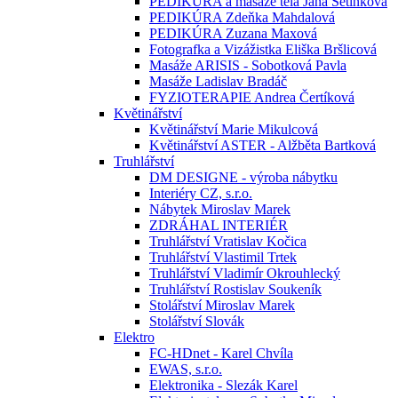
PEDIKÚRA a masáže těla Jana Setínková
PEDIKÚRA Zdeňka Mahdalová
PEDIKÚRA Zuzana Maxová
Fotografka a Vizážistka Eliška Bršlicová
Masáže ARISIS - Sobotková Pavla
Masáže Ladislav Bradáč
FYZIOTERAPIE Andrea Čertíková
Květinářství
Květinářství Marie Mikulcová
Květinářství ASTER - Alžběta Bartková
Truhlářství
DM DESIGNE - výroba nábytku
Interiéry CZ, s.r.o.
Nábytek Miroslav Marek
ZDRÁHAL INTERIÉR
Truhlářství Vratislav Kočica
Truhlářství Vlastimil Trtek
Truhlářství Vladimír Okrouhlecký
Truhlářství Rostislav Soukeník
Stolářství Miroslav Marek
Stolářství Slovák
Elektro
FC-HDnet - Karel Chvíla
EWAS, s.r.o.
Elektronika - Slezák Karel