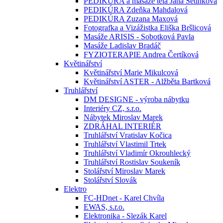
PEDIKÚRA a masáže těla Jana Setínková
PEDIKÚRA Zdeňka Mahdalová
PEDIKÚRA Zuzana Maxová
Fotografka a Vizážistka Eliška Bršlicová
Masáže ARISIS - Sobotková Pavla
Masáže Ladislav Bradáč
FYZIOTERAPIE Andrea Čertíková
Květinářství
Květinářství Marie Mikulcová
Květinářství ASTER - Alžběta Bartková
Truhlářství
DM DESIGNE - výroba nábytku
Interiéry CZ, s.r.o.
Nábytek Miroslav Marek
ZDRÁHAL INTERIÉR
Truhlářství Vratislav Kočica
Truhlářství Vlastimil Trtek
Truhlářství Vladimír Okrouhlecký
Truhlářství Rostislav Soukeník
Stolářství Miroslav Marek
Stolářství Slovák
Elektro
FC-HDnet - Karel Chvíla
EWAS, s.r.o.
Elektronika - Slezák Karel