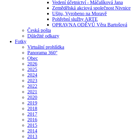
Vedení účetnictví - Máčalíková Jana
Zemědělská akciová společnost Nivnice
Ušiju, Vyrobeno na Moravě
Pohřební služby ARTE
OPRAVNA ODĚVŮ Věra Bartošová
Česká pošta
Důležité odkazy
Fotky
Virtuální prohlídka
Panorama 360°
Obec
2026
2025
2024
2023
2022
2021
2020
2019
2018
2017
2016
2015
2014
2013