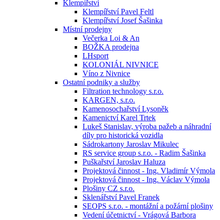
Klempířství
Klempířství Pavel Feltl
Klempířství Josef Šašinka
Místní prodejny
Večerka Loi & An
BOŽKA prodejna
LHsport
KOLONIÁL NIVNICE
Víno z Nivnice
Ostatní podniky a služby
Filtration technology s.r.o.
KARGEN, s.r.o.
Kamenosochařství Lysoněk
Kamenictví Karel Trtek
Lukeš Stanislav, výroba pažeb a náhradní
díly pro historická vozidla
Sádrokartony Jaroslav Mikulec
RS service group s.r.o. - Radim Šašinka
Puškařství Jaroslav Haluza
Projektová činnost - Ing. Vladimír Výmola
Projektová činnost - Ing. Václav Výmola
Plošiny CZ s.r.o.
Sklenářství Pavel Franek
SEOPS s.r.o. - montážní a požární plošiny
Vedení účetnictví - Vrágová Barbora