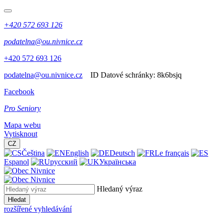
+420 572 693 126
podatelna@ou.nivnice.cz
+420 572 693 126
podatelna@ou.nivnice.cz
ID Datové schránky:
8k6bsjq
Facebook
Pro Seniory
Mapa webu
Vytisknout
CZ
Čeština
English
Deutsch
Le français
Espanol
русский
Українська
Hledaný výraz
Hledat
rozšířené vyhledávání