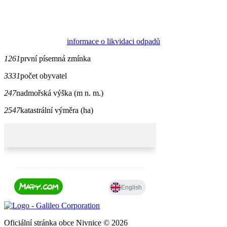
informace o likvidaci odpadů
1261
první písemná zmínka
3331
počet obyvatel
247
nadmořská výška (m n. m.)
2547
katastrální výměra (ha)
Oficiální stránka obce Nivnice © 2026