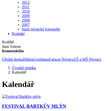
2012
2011
2010
2009
2008
2007
Staré nivnické fotografie
Kontakt
Rodiště
Jana Amose
Komenského
Úřední deska
Hlášení rozhlasu
Farnost Nivnice
ZŠ a MŠ Nivnice
Úvodní stránka
Kalendář
Kalendář
FESTIVAL BARTKŮV MLÝN