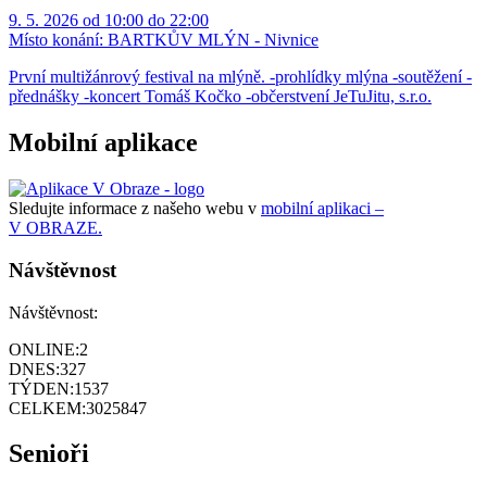
9. 5. 2026 od 10:00 do 22:00
Místo konání:
BARTKŮV MLÝN - Nivnice
První multižánrový festival na mlýně. -prohlídky mlýna -soutěžení -
přednášky -koncert Tomáš Kočko -občerstvení JeTuJitu, s.r.o.
Mobilní aplikace
Sledujte informace z našeho webu v
mobilní aplikaci –
V OBRAZE.
Návštěvnost
Návštěvnost:
ONLINE:
2
DNES:
327
TÝDEN:
1537
CELKEM:
3025847
Senioři