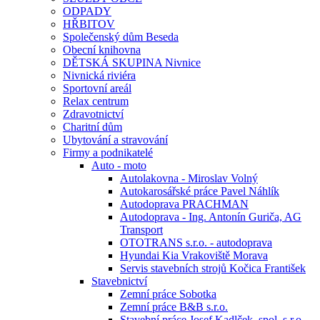
ODPADY
HŘBITOV
Společenský dům Beseda
Obecní knihovna
DĚTSKÁ SKUPINA Nivnice
Nivnická riviéra
Sportovní areál
Relax centrum
Zdravotnictví
Charitní dům
Ubytování a stravování
Firmy a podnikatelé
Auto - moto
Autolakovna - Miroslav Volný
Autokarosářské práce Pavel Náhlík
Autodoprava PRACHMAN
Autodoprava - Ing. Antonín Guriča, AG
Transport
OTOTRANS s.r.o. - autodoprava
Hyundai Kia Vrakoviště Morava
Servis stavebních strojů Kočica František
Stavebnictví
Zemní práce Sobotka
Zemní práce B&B s.r.o.
Stavební práce Josef Kadlček, spol. s.r.o.