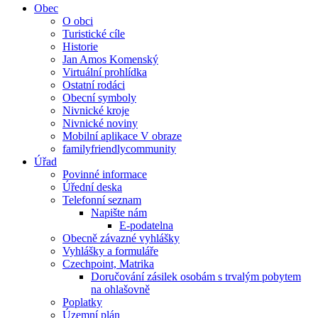
Obec
O obci
Turistické cíle
Historie
Jan Amos Komenský
Virtuální prohlídka
Ostatní rodáci
Obecní symboly
Nivnické kroje
Nivnické noviny
Mobilní aplikace V obraze
familyfriendlycommunity
Úřad
Povinné informace
Úřední deska
Telefonní seznam
Napište nám
E-podatelna
Obecně závazné vyhlášky
Vyhlášky a formuláře
Czechpoint, Matrika
Doručování zásilek osobám s trvalým pobytem
na ohlašovně
Poplatky
Územní plán