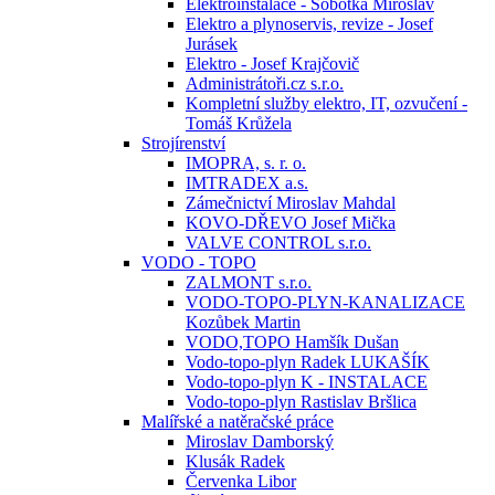
Elektroinstalace - Sobotka Miroslav
Elektro a plynoservis, revize - Josef
Jurásek
Elektro - Josef Krajčovič
Administrátoři.cz s.r.o.
Kompletní služby elektro, IT, ozvučení -
Tomáš Krůžela
Strojírenství
IMOPRA, s. r. o.
IMTRADEX a.s.
Zámečnictví Miroslav Mahdal
KOVO-DŘEVO Josef Mička
VALVE CONTROL s.r.o.
VODO - TOPO
ZALMONT s.r.o.
VODO-TOPO-PLYN-KANALIZACE
Kozůbek Martin
VODO,TOPO Hamšík Dušan
Vodo-topo-plyn Radek LUKAŠÍK
Vodo-topo-plyn K - INSTALACE
Vodo-topo-plyn Rastislav Bršlica
Malířské a natěračské práce
Miroslav Damborský
Klusák Radek
Červenka Libor