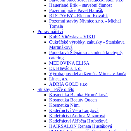
Hauerland Erik – stavební činnost
Pozemní práce Pavel Hamšík
RI STAVBY - Richard Kovařík
Pozemní stavby Nivnice s.r.o. - Michal
Tomala
Potravinářství
Kubiš Vítězslav – VIKU
Cukrářské výrobky, zákusky - Stanislava
Martináková
Popelková Štěpánka - studená kuchyně,
catering
MEDOVINA ELISA
Dr. Hlaváč s. r. o.
Výroba povidel a džemů - Miroslav Janča
Linea, a.s.
ADRIA GOLD s.r.o
Služby - Péče o tělo
Kosmetika Blanka Hromčíková
Kosmetika Beauty Queen
Kosmetika Nimi
Kadeřnictví Věra Langová
Kadeřnictví Andrea Mazurová
Kadeřnictví Alžběta Hrubošová
HAIRSALON Renata Hustáková