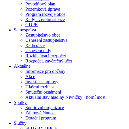
Povodňový plán
Pozemková úprava
Program rozvoje obce
Rady - životní situace
GDPR
Samospráva
Zastupitelstvo obce
Usnesení zastupitelstva
Rada obce
Usnesení rady
Rozklikávácí rozpočet
Rozpočet, závěrečný účet
Aktuálně
Informace pro občany
Akce
Investice a opravy
Hlášení rozhlasu
Smuteční oznámení
Aktuální stav hladiny Nivničky - horní most
Spolky
Sportovní organizace
Zájmová činnost
Dotační program
Služby
SLUŽBY OBCE