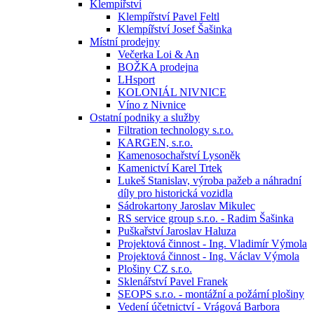
Klempířství
Klempířství Pavel Feltl
Klempířství Josef Šašinka
Místní prodejny
Večerka Loi & An
BOŽKA prodejna
LHsport
KOLONIÁL NIVNICE
Víno z Nivnice
Ostatní podniky a služby
Filtration technology s.r.o.
KARGEN, s.r.o.
Kamenosochařství Lysoněk
Kamenictví Karel Trtek
Lukeš Stanislav, výroba pažeb a náhradní
díly pro historická vozidla
Sádrokartony Jaroslav Mikulec
RS service group s.r.o. - Radim Šašinka
Puškařství Jaroslav Haluza
Projektová činnost - Ing. Vladimír Výmola
Projektová činnost - Ing. Václav Výmola
Plošiny CZ s.r.o.
Sklenářství Pavel Franek
SEOPS s.r.o. - montážní a požární plošiny
Vedení účetnictví - Vrágová Barbora