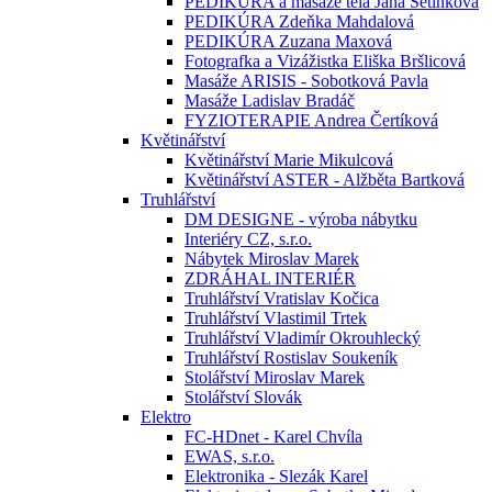
PEDIKÚRA a masáže těla Jana Setínková
PEDIKÚRA Zdeňka Mahdalová
PEDIKÚRA Zuzana Maxová
Fotografka a Vizážistka Eliška Bršlicová
Masáže ARISIS - Sobotková Pavla
Masáže Ladislav Bradáč
FYZIOTERAPIE Andrea Čertíková
Květinářství
Květinářství Marie Mikulcová
Květinářství ASTER - Alžběta Bartková
Truhlářství
DM DESIGNE - výroba nábytku
Interiéry CZ, s.r.o.
Nábytek Miroslav Marek
ZDRÁHAL INTERIÉR
Truhlářství Vratislav Kočica
Truhlářství Vlastimil Trtek
Truhlářství Vladimír Okrouhlecký
Truhlářství Rostislav Soukeník
Stolářství Miroslav Marek
Stolářství Slovák
Elektro
FC-HDnet - Karel Chvíla
EWAS, s.r.o.
Elektronika - Slezák Karel