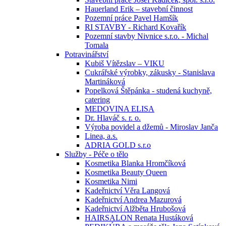
Hauerland Erik – stavební činnost
Pozemní práce Pavel Hamšík
RI STAVBY - Richard Kovařík
Pozemní stavby Nivnice s.r.o. - Michal
Tomala
Potravinářství
Kubiš Vítězslav – VIKU
Cukrářské výrobky, zákusky - Stanislava
Martináková
Popelková Štěpánka - studená kuchyně,
catering
MEDOVINA ELISA
Dr. Hlaváč s. r. o.
Výroba povidel a džemů - Miroslav Janča
Linea, a.s.
ADRIA GOLD s.r.o
Služby - Péče o tělo
Kosmetika Blanka Hromčíková
Kosmetika Beauty Queen
Kosmetika Nimi
Kadeřnictví Věra Langová
Kadeřnictví Andrea Mazurová
Kadeřnictví Alžběta Hrubošová
HAIRSALON Renata Hustáková