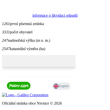
informace o likvidaci odpadů
1261
první písemná zmínka
3331
počet obyvatel
247
nadmořská výška (m n. m.)
2547
katastrální výměra (ha)
Oficiální stránka obce Nivnice © 2026