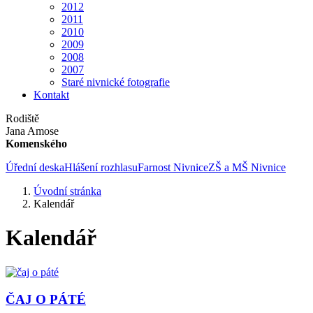
2012
2011
2010
2009
2008
2007
Staré nivnické fotografie
Kontakt
Rodiště
Jana Amose
Komenského
Úřední deska
Hlášení rozhlasu
Farnost Nivnice
ZŠ a MŠ Nivnice
Úvodní stránka
Kalendář
Kalendář
ČAJ O PÁTÉ