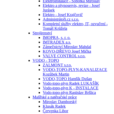
Elektroinstalace - Sobotka Miroslav
Elektro a plynoservis, revize - Josef
Jurásek
Elektro - Josef Krajčovič
Administrátoři.cz s.r.o.
Kompletní služby elektro, IT, ozvučení -
Tomáš Krůžela
Strojírenství
IMOPRA, s. r. o.
IMTRADEX a.s.
Zámečnictví Miroslav Mahdal
KOVO-DŘEVO Josef Mička
VALVE CONTROL s.r.o.
VODO - TOPO
ZALMONT s.r.o.
VODO-TOPO-PLYN-KANALIZACE
Kozůbek Martin
VODO,TOPO Hamšík Dušan
Vodo-topo-plyn Radek LUKAŠÍK
Vodo-topo-plyn K - INSTALACE
Vodo-topo-plyn Rastislav Bršlica
Malířské a natěračské práce
Miroslav Damborský
Klusák Radek
Červenka Libor