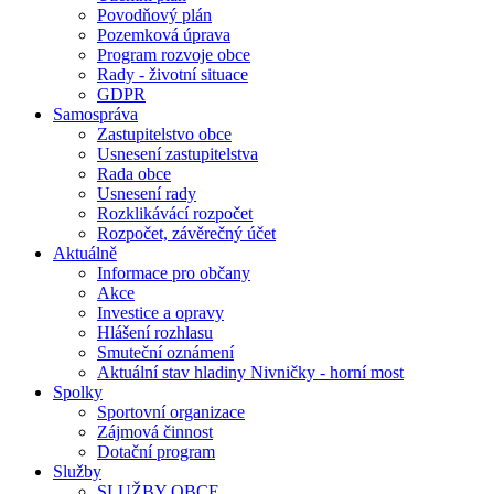
Povodňový plán
Pozemková úprava
Program rozvoje obce
Rady - životní situace
GDPR
Samospráva
Zastupitelstvo obce
Usnesení zastupitelstva
Rada obce
Usnesení rady
Rozklikávácí rozpočet
Rozpočet, závěrečný účet
Aktuálně
Informace pro občany
Akce
Investice a opravy
Hlášení rozhlasu
Smuteční oznámení
Aktuální stav hladiny Nivničky - horní most
Spolky
Sportovní organizace
Zájmová činnost
Dotační program
Služby
SLUŽBY OBCE