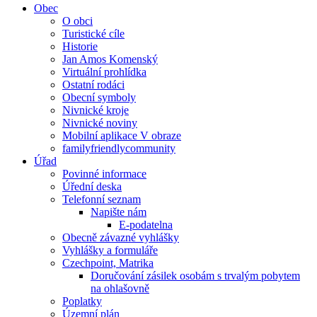
Obec
O obci
Turistické cíle
Historie
Jan Amos Komenský
Virtuální prohlídka
Ostatní rodáci
Obecní symboly
Nivnické kroje
Nivnické noviny
Mobilní aplikace V obraze
familyfriendlycommunity
Úřad
Povinné informace
Úřední deska
Telefonní seznam
Napište nám
E-podatelna
Obecně závazné vyhlášky
Vyhlášky a formuláře
Czechpoint, Matrika
Doručování zásilek osobám s trvalým pobytem
na ohlašovně
Poplatky
Územní plán