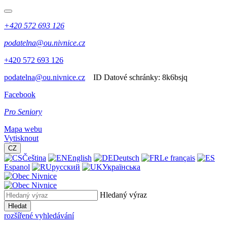
+420 572 693 126
podatelna@ou.nivnice.cz
+420 572 693 126
podatelna@ou.nivnice.cz
ID Datové schránky:
8k6bsjq
Facebook
Pro Seniory
Mapa webu
Vytisknout
CZ
Čeština
English
Deutsch
Le français
Espanol
русский
Українська
Hledaný výraz
Hledat
rozšířené vyhledávání