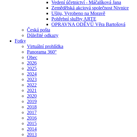
Vedení účetnictví - Máčalíková Jana
Zemědělská akciová společnost Nivnice
Ušiju, Vyrobeno na Moravě
Pohřební služby ARTE
OPRAVNA ODĚVŮ Věra Bartošová
Česká pošta
Důležité odkazy
Fotky
Virtuální prohlídka
Panorama 360°
Obec
2026
2025
2024
2023
2022
2021
2020
2019
2018
2017
2016
2015
2014
2013