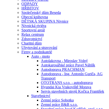
ODPADY
HŘBITOV
Společenský dům Beseda
Obecní knihovna
DĚTSKÁ SKUPINA Nivnice
Nivnická riviéra
Sportovní areál
Relax centrum
Zdravotnictví
Charitní dům
Ubytování a stravování
Firmy a podnikatelé
Auto - moto
Autolakovna - Miroslav Volný
Autokarosářské práce Pavel Náhlík
Autodoprava PRACHMAN
Autodoprava - Ing. Antonín Guriča, AG
Transport
OTOTRANS s.r.o. - autodoprava
Hyundai Kia Vrakoviště Morava
Servis stavebních strojů Kočica František
Stavebnictví
Zemní práce Sobotka
Zemní práce B&B s.r.o.
Stavební práce Josef Kadlček, spol. s.r.o.