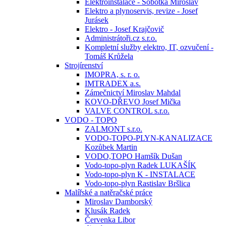
Elektroinstalace - Sobotka Miroslav
Elektro a plynoservis, revize - Josef
Jurásek
Elektro - Josef Krajčovič
Administrátoři.cz s.r.o.
Kompletní služby elektro, IT, ozvučení -
Tomáš Krůžela
Strojírenství
IMOPRA, s. r. o.
IMTRADEX a.s.
Zámečnictví Miroslav Mahdal
KOVO-DŘEVO Josef Mička
VALVE CONTROL s.r.o.
VODO - TOPO
ZALMONT s.r.o.
VODO-TOPO-PLYN-KANALIZACE
Kozůbek Martin
VODO,TOPO Hamšík Dušan
Vodo-topo-plyn Radek LUKAŠÍK
Vodo-topo-plyn K - INSTALACE
Vodo-topo-plyn Rastislav Bršlica
Malířské a natěračské práce
Miroslav Damborský
Klusák Radek
Červenka Libor