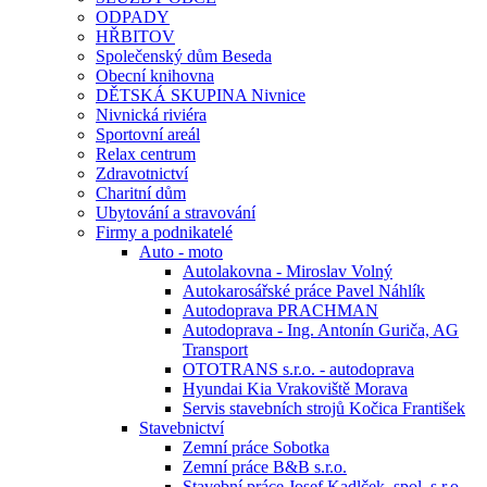
ODPADY
HŘBITOV
Společenský dům Beseda
Obecní knihovna
DĚTSKÁ SKUPINA Nivnice
Nivnická riviéra
Sportovní areál
Relax centrum
Zdravotnictví
Charitní dům
Ubytování a stravování
Firmy a podnikatelé
Auto - moto
Autolakovna - Miroslav Volný
Autokarosářské práce Pavel Náhlík
Autodoprava PRACHMAN
Autodoprava - Ing. Antonín Guriča, AG
Transport
OTOTRANS s.r.o. - autodoprava
Hyundai Kia Vrakoviště Morava
Servis stavebních strojů Kočica František
Stavebnictví
Zemní práce Sobotka
Zemní práce B&B s.r.o.
Stavební práce Josef Kadlček, spol. s.r.o.