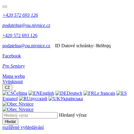
+420 572 693 126
podatelna@ou.nivnice.cz
+420 572 693 126
podatelna@ou.nivnice.cz
ID Datové schránky:
8k6bsjq
Facebook
Pro Seniory
Mapa webu
Vytisknout
CZ
Čeština
English
Deutsch
Le français
Espanol
русский
Українська
Hledaný výraz
Hledat
rozšířené vyhledávání