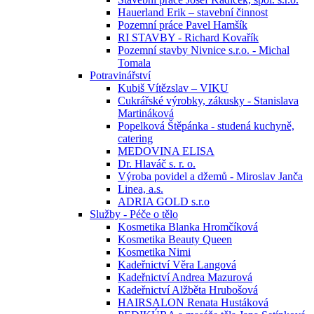
Hauerland Erik – stavební činnost
Pozemní práce Pavel Hamšík
RI STAVBY - Richard Kovařík
Pozemní stavby Nivnice s.r.o. - Michal
Tomala
Potravinářství
Kubiš Vítězslav – VIKU
Cukrářské výrobky, zákusky - Stanislava
Martináková
Popelková Štěpánka - studená kuchyně,
catering
MEDOVINA ELISA
Dr. Hlaváč s. r. o.
Výroba povidel a džemů - Miroslav Janča
Linea, a.s.
ADRIA GOLD s.r.o
Služby - Péče o tělo
Kosmetika Blanka Hromčíková
Kosmetika Beauty Queen
Kosmetika Nimi
Kadeřnictví Věra Langová
Kadeřnictví Andrea Mazurová
Kadeřnictví Alžběta Hrubošová
HAIRSALON Renata Hustáková