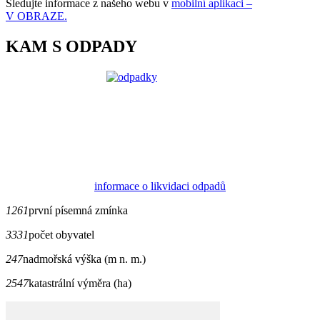
Sledujte informace z našeho webu v
mobilní aplikaci –
V OBRAZE.
KAM S ODPADY
informace o likvidaci odpadů
1261
první písemná zmínka
3331
počet obyvatel
247
nadmořská výška (m n. m.)
2547
katastrální výměra (ha)