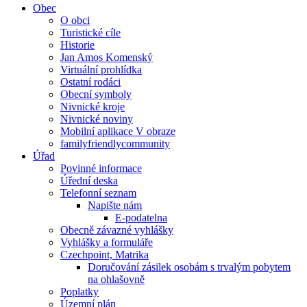
Obec
O obci
Turistické cíle
Historie
Jan Amos Komenský
Virtuální prohlídka
Ostatní rodáci
Obecní symboly
Nivnické kroje
Nivnické noviny
Mobilní aplikace V obraze
familyfriendlycommunity
Úřad
Povinné informace
Úřední deska
Telefonní seznam
Napište nám
E-podatelna
Obecně závazné vyhlášky
Vyhlášky a formuláře
Czechpoint, Matrika
Doručování zásilek osobám s trvalým pobytem
na ohlašovně
Poplatky
Územní plán