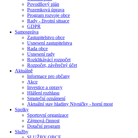
Povodňový plán
Pozemková úprava
Program rozvoje obce
Rady - životní situace
GDPR
Samospráva
Zastupitelstvo obce
Usnesení zastupitelstva
Rada obce
Usnesení rady
Rozklikávácí rozpočet
Rozpočet, závěrečný účet
Aktuálně
Informace pro občany
Akce
Investice a opravy
Hlášení rozhlasu
Smuteční oznámení
Aktuální stav hladiny Nivničky - horní most
Spolky
Sportovní organizace
Zájmová činnost
Dotační program
Služby
SLUŽBY OBCE