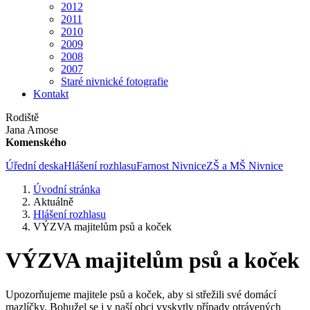
2012
2011
2010
2009
2008
2007
Staré nivnické fotografie
Kontakt
Rodiště
Jana Amose
Komenského
Úřední deska
Hlášení rozhlasu
Farnost Nivnice
ZŠ a MŠ Nivnice
Úvodní stránka
Aktuálně
Hlášení rozhlasu
VÝZVA majitelům psů a koček
VÝZVA majitelům psů a koček
Upozorňujeme majitele psů a koček, aby si střežili své domácí
mazlíčky. Bohužel se i v naší obci vyskytly případy otrávených