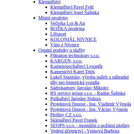
Klempířství
Klempířství Pavel Feltl
Klempířství Josef Šašinka
Místní prodejny
Večerka Loi & An
BOŽKA prodejna
LHsport
KOLONIÁL NIVNICE
Víno z Nivnice
Ostatní podniky a služby
Filtration technology s.r.o.
KARGEN, s.r.o.
Kamenosochařství Lysoněk
Kamenictví Karel Trtek
Lukeš Stanislav, výroba pažeb a náhradní
díly pro historická vozidla
Sádrokartony Jaroslav Mikulec
RS service group s.r.o. - Radim Šašinka
Puškařství Jaroslav Haluza
Projektová činnost - Ing. Vladimír Výmola
Projektová činnost - Ing. Václav Výmola
Plošiny CZ s.r.o.
Sklenářství Pavel Franek
SEOPS s.r.o. - montážní a požární plošiny
Vedení účetnictví - Vrágová Barbora