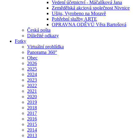
Vedení účetnictví - Máčalíková Jana
Zemědělská akciová společnost Nivnice
Ušiju, Vyrobeno na Moravě
Pohřební služby ARTE
OPRAVNA ODĚVŮ Věra Bartošová
Česká pošta
Důležité odkazy
Fotky
Virtuální prohlídka
Panorama 360°
Obec
2026
2025
2024
2023
2022
2021
2020
2019
2018
2017
2016
2015
2014
2013