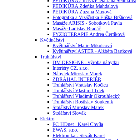
PEDIKÚRA a masáže těla Jana Setínková
PEDIKÚRA Zdeňka Mahdalová
PEDIKÚRA Zuzana Maxová
Fotografka a Vizážistka Eliška Bršlicová
Masáže ARISIS - Sobotková Pavla
Masáže Ladislav Bradáč
FYZIOTERAPIE Andrea Čertíková
Květinářství
Květinářství Marie Mikulcová
Květinářství ASTER - Alžběta Bartková
Truhlářství
DM DESIGNE - výroba nábytku
Interiéry CZ, s.r.o.
Nábytek Miroslav Marek
ZDRÁHAL INTERIÉR
Truhlářství Vratislav Kočica
Truhlářství Vlastimil Trtek
Truhlářství Vladimír Okrouhlecký
Truhlářství Rostislav Soukeník
Stolářství Miroslav Marek
Stolářství Slovák
Elektro
FC-HDnet - Karel Chvíla
EWAS, s.r.o.
Elektronika - Slezák Karel