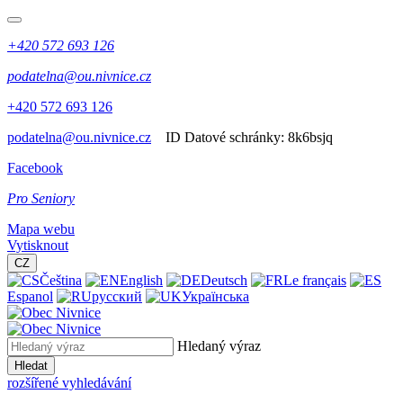
+420 572 693 126
podatelna@ou.nivnice.cz
+420 572 693 126
podatelna@ou.nivnice.cz
ID Datové schránky:
8k6bsjq
Facebook
Pro Seniory
Mapa webu
Vytisknout
CZ
Čeština
English
Deutsch
Le français
Espanol
русский
Українська
Hledaný výraz
Hledat
rozšířené vyhledávání