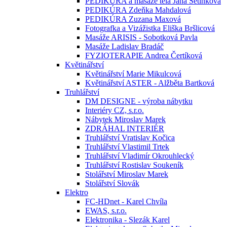
PEDIKÚRA a masáže těla Jana Setínková
PEDIKÚRA Zdeňka Mahdalová
PEDIKÚRA Zuzana Maxová
Fotografka a Vizážistka Eliška Bršlicová
Masáže ARISIS - Sobotková Pavla
Masáže Ladislav Bradáč
FYZIOTERAPIE Andrea Čertíková
Květinářství
Květinářství Marie Mikulcová
Květinářství ASTER - Alžběta Bartková
Truhlářství
DM DESIGNE - výroba nábytku
Interiéry CZ, s.r.o.
Nábytek Miroslav Marek
ZDRÁHAL INTERIÉR
Truhlářství Vratislav Kočica
Truhlářství Vlastimil Trtek
Truhlářství Vladimír Okrouhlecký
Truhlářství Rostislav Soukeník
Stolářství Miroslav Marek
Stolářství Slovák
Elektro
FC-HDnet - Karel Chvíla
EWAS, s.r.o.
Elektronika - Slezák Karel