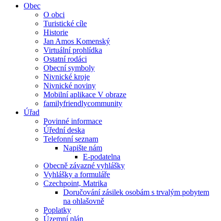
Obec
O obci
Turistické cíle
Historie
Jan Amos Komenský
Virtuální prohlídka
Ostatní rodáci
Obecní symboly
Nivnické kroje
Nivnické noviny
Mobilní aplikace V obraze
familyfriendlycommunity
Úřad
Povinné informace
Úřední deska
Telefonní seznam
Napište nám
E-podatelna
Obecně závazné vyhlášky
Vyhlášky a formuláře
Czechpoint, Matrika
Doručování zásilek osobám s trvalým pobytem
na ohlašovně
Poplatky
Územní plán