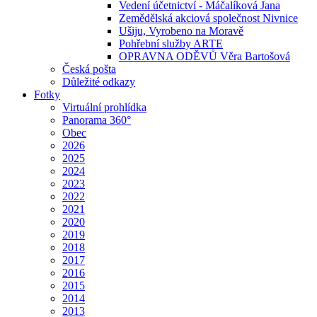
Vedení účetnictví - Máčalíková Jana
Zemědělská akciová společnost Nivnice
Ušiju, Vyrobeno na Moravě
Pohřební služby ARTE
OPRAVNA ODĚVŮ Věra Bartošová
Česká pošta
Důležité odkazy
Fotky
Virtuální prohlídka
Panorama 360°
Obec
2026
2025
2024
2023
2022
2021
2020
2019
2018
2017
2016
2015
2014
2013