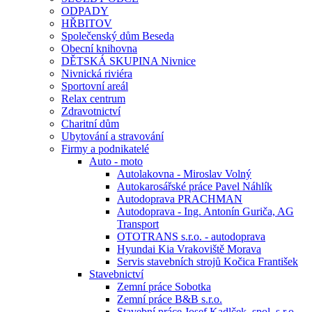
ODPADY
HŘBITOV
Společenský dům Beseda
Obecní knihovna
DĚTSKÁ SKUPINA Nivnice
Nivnická riviéra
Sportovní areál
Relax centrum
Zdravotnictví
Charitní dům
Ubytování a stravování
Firmy a podnikatelé
Auto - moto
Autolakovna - Miroslav Volný
Autokarosářské práce Pavel Náhlík
Autodoprava PRACHMAN
Autodoprava - Ing. Antonín Guriča, AG
Transport
OTOTRANS s.r.o. - autodoprava
Hyundai Kia Vrakoviště Morava
Servis stavebních strojů Kočica František
Stavebnictví
Zemní práce Sobotka
Zemní práce B&B s.r.o.
Stavební práce Josef Kadlček, spol. s.r.o.