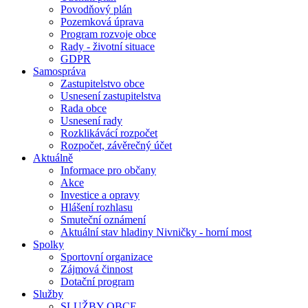
Povodňový plán
Pozemková úprava
Program rozvoje obce
Rady - životní situace
GDPR
Samospráva
Zastupitelstvo obce
Usnesení zastupitelstva
Rada obce
Usnesení rady
Rozklikávácí rozpočet
Rozpočet, závěrečný účet
Aktuálně
Informace pro občany
Akce
Investice a opravy
Hlášení rozhlasu
Smuteční oznámení
Aktuální stav hladiny Nivničky - horní most
Spolky
Sportovní organizace
Zájmová činnost
Dotační program
Služby
SLUŽBY OBCE