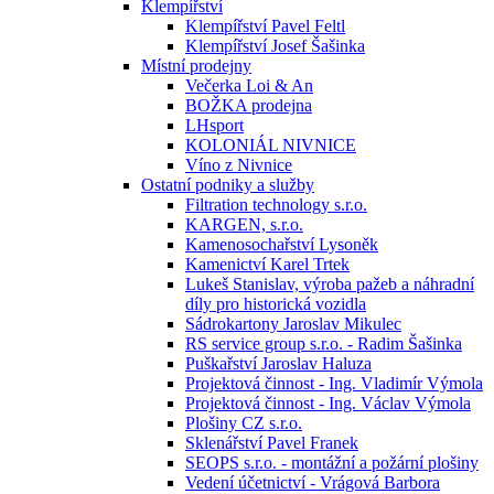
Klempířství
Klempířství Pavel Feltl
Klempířství Josef Šašinka
Místní prodejny
Večerka Loi & An
BOŽKA prodejna
LHsport
KOLONIÁL NIVNICE
Víno z Nivnice
Ostatní podniky a služby
Filtration technology s.r.o.
KARGEN, s.r.o.
Kamenosochařství Lysoněk
Kamenictví Karel Trtek
Lukeš Stanislav, výroba pažeb a náhradní
díly pro historická vozidla
Sádrokartony Jaroslav Mikulec
RS service group s.r.o. - Radim Šašinka
Puškařství Jaroslav Haluza
Projektová činnost - Ing. Vladimír Výmola
Projektová činnost - Ing. Václav Výmola
Plošiny CZ s.r.o.
Sklenářství Pavel Franek
SEOPS s.r.o. - montážní a požární plošiny
Vedení účetnictví - Vrágová Barbora