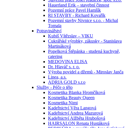
Hauerland Erik – stavební činnost
Pozemní práce Pavel Hamšík
RI STAVBY - Richard Kovařík
Pozemní stavby Nivnice s.r.o. - Michal
Tomala
Potravinářství
Kubiš Vítězslav – VIKU
Cukrářské výrobky, zákusky - Stanislava
Martináková
Popelková Štěpánka - studená kuchyně,
catering
MEDOVINA ELISA
Dr. Hlaváč s. r. o.
Výroba povidel a džemů - Miroslav Janča
Linea, a.s.
ADRIA GOLD s.r.o
Služby - Péče o tělo
Kosmetika Blanka Hromčíková
Kosmetika Beauty Queen
Kosmetika Nimi
Kadeřnictví Věra Langová
Kadeřnictví Andrea Mazurová
Kadeřnictví Alžběta Hrubošová
HAIRSALON Renata Hustáková