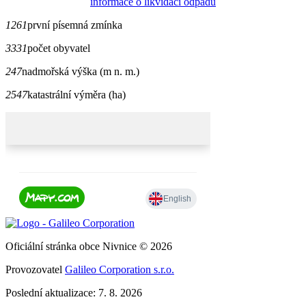
informace o likvidaci odpadů
1261
první písemná zmínka
3331
počet obyvatel
247
nadmořská výška (m n. m.)
2547
katastrální výměra (ha)
Oficiální stránka obce Nivnice © 2026
Provozovatel
Galileo Corporation s.r.o.
Poslední aktualizace: 7. 8. 2026