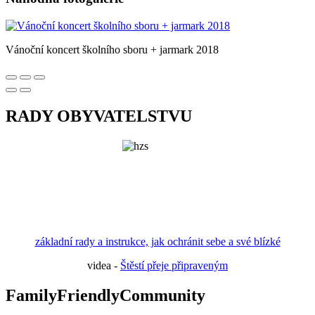
Vánoční koncert školního sboru + jarmark 2018
RADY OBYVATELSTVU
základní rady a instrukce, jak ochránit sebe a své blízké
videa -
Štěstí přeje připraveným
FamilyFriendlyCommunity