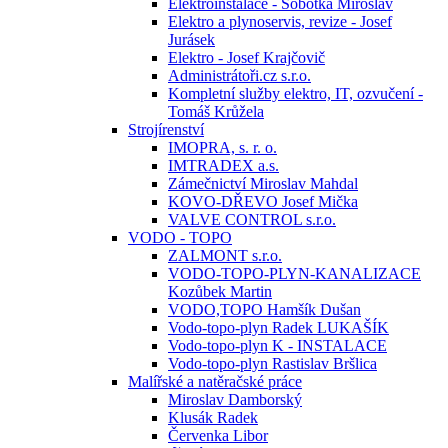
Elektroinstalace - Sobotka Miroslav
Elektro a plynoservis, revize - Josef
Jurásek
Elektro - Josef Krajčovič
Administrátoři.cz s.r.o.
Kompletní služby elektro, IT, ozvučení -
Tomáš Krůžela
Strojírenství
IMOPRA, s. r. o.
IMTRADEX a.s.
Zámečnictví Miroslav Mahdal
KOVO-DŘEVO Josef Mička
VALVE CONTROL s.r.o.
VODO - TOPO
ZALMONT s.r.o.
VODO-TOPO-PLYN-KANALIZACE
Kozůbek Martin
VODO,TOPO Hamšík Dušan
Vodo-topo-plyn Radek LUKAŠÍK
Vodo-topo-plyn K - INSTALACE
Vodo-topo-plyn Rastislav Bršlica
Malířské a natěračské práce
Miroslav Damborský
Klusák Radek
Červenka Libor